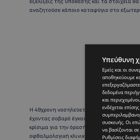
εξελίξεις της υπόθεσης και τα στοιχεία θ
αναζητούσε κάποιο καταφύγιο στο εξωτερι
Υπεύθυνη χ
Εμείς και οι συν
αποθηκεύουμε κα
επεξεργαζόμαστε
δεδομένα περιήγη
και περιεχομένο
ενδέχεται επίσης
Η 49χρονη νοσηλεύεται στην Οφθαλμολογικ
συμπεριλαμβανομ
έχοντας σοβαρό έγκαυμα στο δεξί της μάτι
συσκευής. Οι επι
κρίσιμα για την όρασή της και ίσως κριθεί
να βασίζονται σε
οφθαλμολογική κλινική της Αθήνας. Ο 50χρ
Ρυθμίσεις διαφή