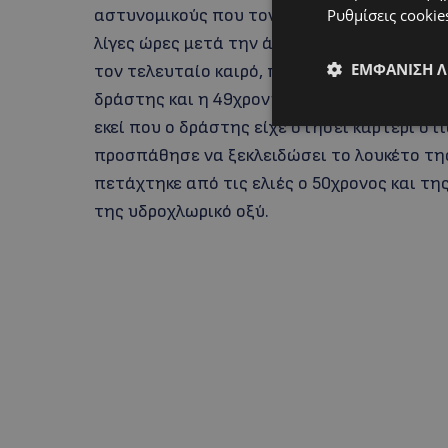
Ρυθμίσεις cookie
αστυνομικούς που τον συνέλαβαν στο Νοσο
λίγες ώρες μετά την άνανδρη επίθεση που
ΕΜΦΆΝΙΣΗ 
τον τελευταίο καιρό, παρά το γεγονός πως ε
δράστης και η 49χρονη δούλευε σε μεγάλο
εκεί που ο δράστης είχε στήσει καρτέρι στ
προσπάθησε να ξεκλειδώσει το λουκέτο της
πετάχτηκε από τις ελιές ο 50χρονος και τ
της υδροχλωρικό οξύ.