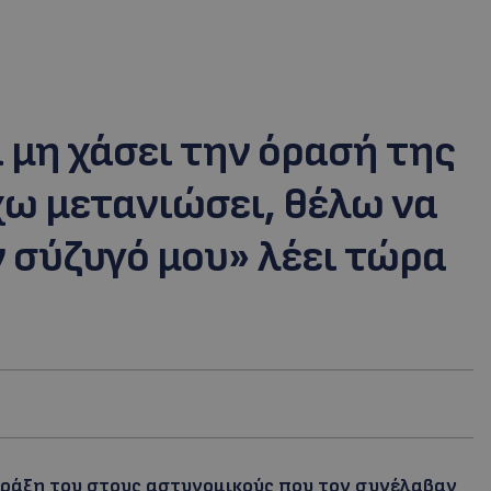
 μη χάσει την όρασή της
χω μετανιώσει, θέλω να
σύζυγό μου» λέει τώρα
πράξη του στους αστυνομικούς που τον συνέλαβαν