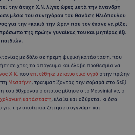
εί την άτυχη Χ.Ν. λίγες ώρες μετά την άνανδρη
ήλωσε μέσω του συνηγόρου του Θανάση Ηλιόπουλου
ος για την «κακιά την ώρα» που τον έκανε να ρίξει
πρόσωπο της πρώην γυναίκας του και μητέρας έξι
παιδιών.
τονίας με δόλο σε ήρεμη ψυχική κατάσταση, που
ζήτησε χτες το απόγευμα και έλαβε προθεσμία να
νος Χ.Κ.
που
επιτέθηκε με καυστικό υγρό
στην πρώην
στη
Μεσσήνη
, τραυματίζοντάς την σοβαρά στο δεξί
του 50χρονου ο οποίος μίλησε στο Messinialive, ο
χολογική κατάσταση
, κλαίει και οδύρεται κι όσο
 για την οποία και ζήτησε συγγνώμη και