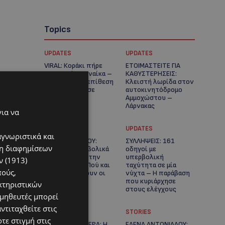
Topics
UPDATES
UPDATES
VIRAL: Κοράκι πήρε
ΕΤΟΙΜΑΣΤΕΙΤΕ ΓΙΑ
στο κυνήγι γυναίκα –
ΚΑΘΥΣΤΕΡΗΣΕΙΣ:
Η απρόσμενη επίθεση
Κλειστή λωρίδα στον
καταγράφηκε σε
αυτοκινητόδρομο
βίντεο
Αμμοχώστου –
Λάρνακας
για να
UPDATES
UPDATES
αγνωριστικά και
ΙΣΑΑΚ-ΣΟΛΩΜΟΥ:
ΣΥΛΛΗΨΕΙΣ: 161
ση διαφημίσεων
Κλείνουν συμβολικά
οδηγοί με
οδοφράγματα την
υπερβολική
 (1913)
Παρασκευή – Πού και
ταχύτητα σε μία
πούς,
τι ώρα θα γίνουν οι
νύχτα – Η παράβαση
δράσεις
που κυριάρχησε
κτηριστικών
στους ελέγχους
ομηθευτές μπορεί
ντιταχθείτε στις
STORIES
STORIES
τε στιγμή στις
ΓΕΝΕΘΛΙΟΣ ΗΜΕΡΑ: Η
ΕΛΕΝΑ ΑΝΤΩΝΙΑΔΟΥ: