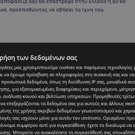
α αποφάσιζε εάν θα επέστρεφε στην Ελλάδα ή αν θα
κό, προσπαθώντας να σβήσει τα ίχνη του.
ρήση των δεδομένων σας
εργάτες μας χρησιμοποιούμε cookies και παρόμοιες τεχνολογίες 
ι να έχουμε πρόσβαση σε πληροφορίες στη συσκευή σας και να
 προσωπικά δεδομένα, όπως τη διεύθυνση IP σας, μοναδικά αν
σης, για εξατομικευμένες διαφημίσεις και περιεχόμενο, μέτρη
υ, ανάλυση κοινού και βελτίωση υπηρεσιών.
Προμηθευτές τρίτων
 να επεξεργάζονται τα δεδομένα σας για αυτούς και άλλους σκο
ή κλινική στο Γενικό Νοσοκομείο Καλαμάτας,
ένης της χρήσης ακριβών δεδομένων γεωεντοπισμού και χαρα
 και τα επόμενα εικοσιτετράωρα είναι απολύτως
λογές σας ισχύουν μόνο για αυτόν τον ιστότοπο. Ορισμένοι πρ
 σκόπιμο να μεταφερθεί σε εξειδικευμένη
 έννομο συμφέρον αντί για συγκατάθεση· έχετε το δικαίωμα να α
ονος φέρεται να ομολόγησε την πράξη του στους
μισης
. Μπορείτε να ανακαλέσετε τη συγκατάθεσή σας οποιαδήπο