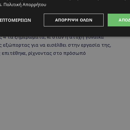
s
.
Πολιτική Απορρήτου
κομείο όταν πήγε να επισκεφτεί την άτυχη Χ.Ν.
 της προκάλεσε. Όπως προκύπτει από το ρεπορτάζ,
ΛΕΠΤΟΜΕΡΕΙΏΝ
ΑΠΌΡΡΙΨΗ ΌΛΩΝ
ΑΠΟ
ίχαν χωρίσει, ζούσαν στο ίδιο σπίτι θύμα και
 καθαριστήριο στην Ανάληψη του Δήμου Μεσσήνης,
ις 4 τα ξημερώματα, κι όταν η άτυχη γυναίκα
 εξώπορτας για να εισέλθει στην εργασία της,
ης επιτέθηκε, ρίχνοντας στο πρόσωπό