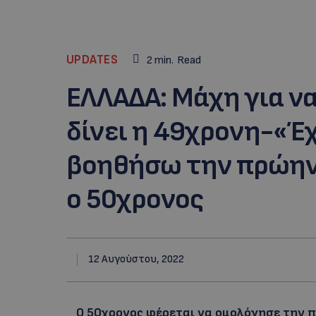
UPDATES
2
min.
Read
ΕΛΛΑΔΑ: Μάχη για να
δίνει η 49χρονη-«Έ
βοηθήσω την πρώην 
ο 50χρονος
12 Αυγούστου, 2022
Ο 50χρονος φέρεται να ομολόγησε την 