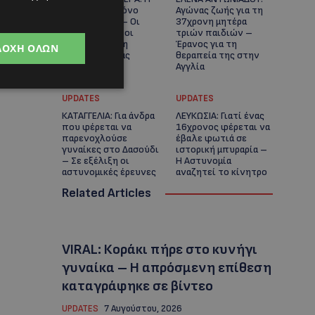
ηλικία είναι μόνο
Αγώνας ζωής για τη
ένας αριθμός – Οι
37χρονη μητέρα
άνθρωποι και οι
τριών παιδιών –
στιγμές είναι η
Έρανος για τη
ΔΟΧΉ ΌΛΩΝ
πραγματική μας
θεραπεία της στην
ιστορία
Αγγλία
UPDATES
UPDATES
ΚΑΤΑΓΓΕΛΙΑ: Για άνδρα
ΛΕΥΚΩΣΙΑ: Γιατί ένας
που φέρεται να
16χρονος φέρεται να
παρενοχλούσε
έβαλε φωτιά σε
γυναίκες στο Δασούδι
ιστορική μπυραρία –
– Σε εξέλιξη οι
Η Αστυνομία
αστυνομικές έρευνες
αναζητεί το κίνητρο
Related Articles
VIRAL: Κοράκι πήρε στο κυνήγι
γυναίκα – Η απρόσμενη επίθεση
καταγράφηκε σε βίντεο
UPDATES
7 Αυγούστου, 2026