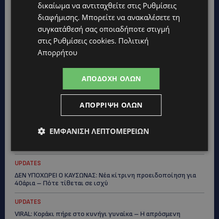
δικαίωμα να αντιταχθείτε στις
Ρυθμίσεις
Topics
διαφήμισης
. Μπορείτε να ανακαλέσετε τη
συγκατάθεσή σας οποιαδήποτε στιγμή
στις
Ρυθμίσεις cookies
.
Πολιτική
UPDATES
Απορρήτου
ΧΩΡΙΣ ΣΩΣΣΙΒΙΟ Η ΘΑΛΑΣΣΙΑ ΣΥΝΔΕΣΗ ΚΥΠΡΟΥ-ΕΛΛΑΔΑΣ:
«Χωρίς επιδότηση το πλοίο δεν θα ξανασηκώσει άγκυρα»
ΑΠΟΔΟΧΉ ΌΛΩΝ
STORIES
ΜΑΡΙΝΟΣ ΚΩΝΣΤΑΝΤΙΝΙΔΗΣ: Οι πρωτοβουλίες για να
ξαναζωντανέψει η Μακαρίου και το κέντρο της Λευκωσίας-
ΑΠΌΡΡΙΨΗ ΌΛΩΝ
(Βίντεο)
UPDATES
ΕΜΦΆΝΙΣΗ ΛΕΠΤΟΜΕΡΕΙΏΝ
ΤΡΟΧΑΙΟ ΣΤΗΝ ΛΕΥΚΩΣΙΑ: Χειροπέδες και στη σύζυγο του
27χρονου – Φέρεται να παραπλάνησε την Αστυνομία
UPDATES
ΔΕΝ ΥΠΟΧΩΡΕΙ Ο ΚΑΥΣΩΝΑΣ: Νέα κίτρινη προειδοποίηση για
40άρια – Πότε τίθεται σε ισχύ
UPDATES
VIRAL: Κοράκι πήρε στο κυνήγι γυναίκα – Η απρόσμενη