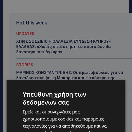
Hot this week
UPDATES
ΧΩΡΙΣ ΣΩΣΣΙΒΙΟ Η ΘΑΛΑΣΣΙΑ ΣΥΝΔΕΣΗ ΚΥΠΡΟΥ-
ΕΛΛΑΔΑΣ: «Χωρίς επιδότηση το πλοίο δεν θα
ξανασηκώσει άγκυρα»
STORIES
ΜΑΡΙΝΟΣ ΚΩΝΣΤΑΝΤΙΝΙΔΗΣ: Οι πρωτοβουλίες για να
ξαναζωντανέψει η Μακαρίου και το κέντρο της
Λευκωσίας-(Βίντεο)
Υπεύθυνη χρήση των
UPDATES
δεδομένων σας
ΤΡΟΧΑΙΟ ΣΤΗΝ ΛΕΥΚΩΣΙΑ: Χειροπέδες και στη σύζυγο
του 27χρονου – Φέρεται να παραπλάνησε την
Εμείς και οι συνεργάτες μας
Αστυνομία
χρησιμοποιούμε cookies και παρόμοιες
τεχνολογίες για να αποθηκεύουμε και να
UPDATES