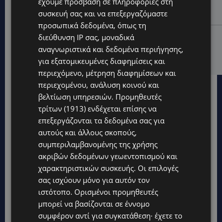
έχουμε πρόσβαση σε πληροφορίες στη
ΔΕΝ ΥΠΟΧΩΡΕΙ Ο ΚΑΥΣΩΝΑΣ: Νέα κίτρινη
συσκευή σας και να επεξεργαζόμαστε
προειδοποίηση για 40άρια – Πότε τίθεται σε ισχύ
προσωπικά δεδομένα, όπως τη
UPDATES
διεύθυνση IP σας, μοναδικά
αναγνωριστικά και δεδομένα περιήγησης,
VIRAL: Κοράκι πήρε στο κυνήγι γυναίκα – Η
απρόσμενη επίθεση καταγράφηκε σε βίντεο
για εξατομικευμένες διαφημίσεις και
περιεχόμενο, μέτρηση διαφημίσεων και
περιεχομένου, ανάλυση κοινού και
βελτίωση υπηρεσιών.
Προμηθευτές
τρίτων (1913)
ενδέχεται επίσης να
επεξεργάζονται τα δεδομένα σας για
αυτούς και άλλους σκοπούς,
συμπεριλαμβανομένης της χρήσης
ακριβών δεδομένων γεωεντοπισμού και
χαρακτηριστικών συσκευής. Οι επιλογές
σας ισχύουν μόνο για αυτόν τον
ιστότοπο. Ορισμένοι προμηθευτές
μπορεί να βασίζονται σε έννομο
συμφέρον αντί για συγκατάθεση· έχετε το