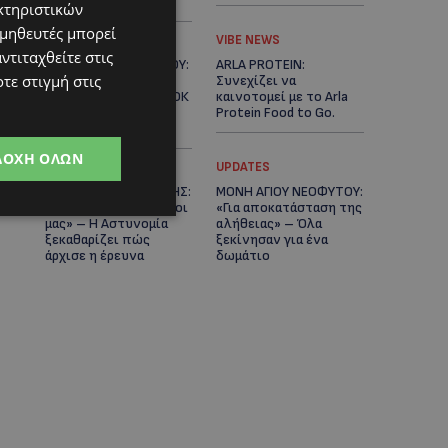
Κράτος
κτηριστικών
ομηθευτές μπορεί
LIFESTYLE
VIBE NEWS
ντιταχθείτε στις
ΕΛΕΝΑ ΠΑΠΑΔΟΠΟΥΛΟΥ:
ARLA PROTEIN:
τε στιγμή στις
Από τη σκηνή στην
Συνεχίζει να
Αντιπροεδρία του ΘΟΚ
καινοτομεί με το Arla
– «Μεγάλη τιμή και
Protein Food to Go.
μεγάλη ευθύνη»
ΔΟΧΉ ΌΛΩΝ
UPDATES
UPDATES
ΜΑΚΑΡΙΟΣ ΔΡΟΥΣΙΩΤΗΣ:
ΜΟΝΗ ΑΓΙΟΥ ΝΕΟΦΥΤΟΥ:
«Δεν ξεκινήσαμε μόνοι
«Για αποκατάσταση της
μας» – Η Αστυνομία
αλήθειας» – Όλα
ξεκαθαρίζει πώς
ξεκίνησαν για ένα
άρχισε η έρευνα
δωμάτιο