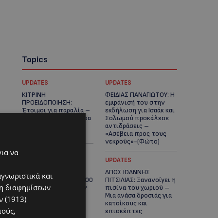
Topics
UPDATES
UPDATES
ΚΙΤΡΙΝΗ
ΦΕΙΔΙΑΣ ΠΑΝΑΓΙΩΤΟΥ: Η
ΠΡΟΕΙΔΟΠΟΙΗΣΗ:
εμφάνισή του στην
Έτοιμοι για παραλία –
εκδήλωση για Ισαάκ και
Στους 40°C και σήμερα
Σολωμού προκάλεσε
η Κύπρος-Πότε θα
αντιδράσεις –
τεθεί σε ισχύ
«Ασέβεια προς τους
νεκρούς»-(Φώτο)
για να
UPDATES
UPDATES
ΔΗΜΟΣ ΛΑΤΣΙΩΝ –
ΑΓΙΟΣ ΙΩΑΝΝΗΣ
αγνωριστικά και
ΓΕΡΙΟΥ: Πάνω από 8.000
ΠΙΤΣΙΛΙΑΣ: Ξανανοίγει η
ση διαφημίσεων
υπογραφές κατά των
πισίνα του χωριού –
Δομών Ανηλίκων –
Μια ανάσα δροσιάς για
 (1913)
Ζητούν γραπτή
κατοίκους και
πούς,
δέσμευση από το
επισκέπτες