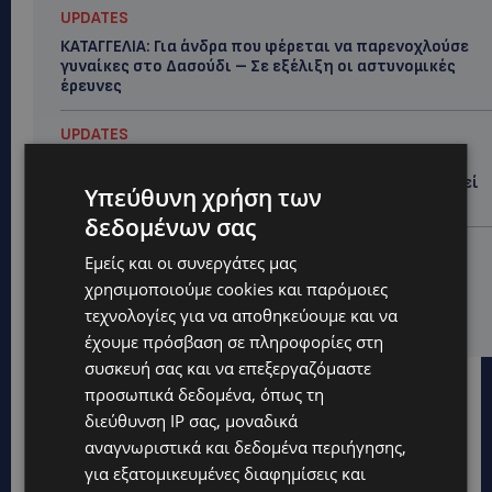
UPDATES
ΚΑΤΑΓΓΕΛΙΑ: Για άνδρα που φέρεται να παρενοχλούσε
γυναίκες στο Δασούδι – Σε εξέλιξη οι αστυνομικές
έρευνες
UPDATES
ΛΕΥΚΩΣΙΑ: Γιατί ένας 16χρονος φέρεται να έβαλε
φωτιά σε ιστορική μπυραρία – Η Αστυνομία αναζητεί
Υπεύθυνη χρήση των
το κίνητρο
δεδομένων σας
UPDATES
Εμείς και οι συνεργάτες μας
ΛΑΤΣΙΑ-ΓΕΡΙ: Στο επίκεντρο η δημιουργία δομών για
χρησιμοποιούμε cookies και παρόμοιες
ασυνόδευτους ανήλικους – Αντιδρά ο Δήμος,
τεχνολογίες για να αποθηκεύουμε και να
στηρίζει υπό προϋποθέσεις το Κίνημα Οικολόγων
έχουμε πρόσβαση σε πληροφορίες στη
συσκευή σας και να επεξεργαζόμαστε
προσωπικά δεδομένα, όπως τη
διεύθυνση IP σας, μοναδικά
αναγνωριστικά και δεδομένα περιήγησης,
για εξατομικευμένες διαφημίσεις και