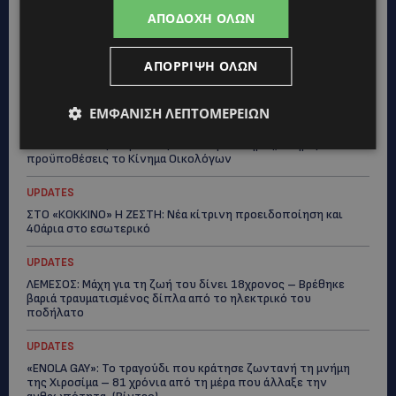
γυναίκες στο Δασούδι – Σε εξέλιξη οι αστυνομικές έρευνες
ΑΠΟΔΟΧΉ ΌΛΩΝ
UPDATES
ΛΕΥΚΩΣΙΑ: Γιατί ένας 16χρονος φέρεται να έβαλε φωτιά σε
ΑΠΌΡΡΙΨΗ ΌΛΩΝ
ιστορική μπυραρία – Η Αστυνομία αναζητεί το κίνητρο
UPDATES
ΕΜΦΆΝΙΣΗ ΛΕΠΤΟΜΕΡΕΙΏΝ
ΛΑΤΣΙΑ-ΓΕΡΙ: Στο επίκεντρο η δημιουργία δομών για
ασυνόδευτους ανήλικους – Αντιδρά ο Δήμος, στηρίζει υπό
προϋποθέσεις το Κίνημα Οικολόγων
UPDATES
ΣΤΟ «ΚΟΚΚΙΝΟ» Η ΖΕΣΤΗ: Νέα κίτρινη προειδοποίηση και
40άρια στο εσωτερικό
UPDATES
ΛΕΜΕΣΟΣ: Μάχη για τη ζωή του δίνει 18χρονος – Βρέθηκε
βαριά τραυματισμένος δίπλα από το ηλεκτρικό του
ποδήλατο
UPDATES
«ENOLA GAY»: Το τραγούδι που κράτησε ζωντανή τη μνήμη
της Χιροσίμα – 81 χρόνια από τη μέρα που άλλαξε την