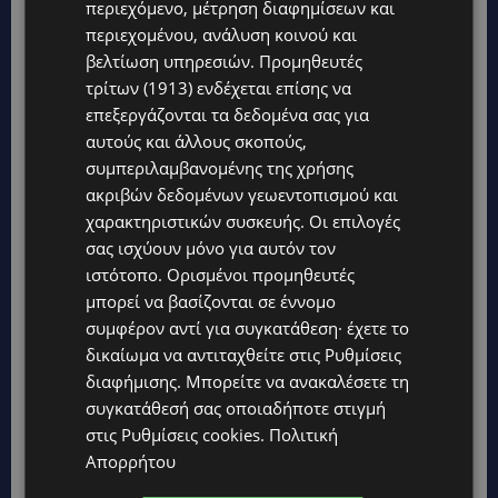
περιεχόμενο, μέτρηση διαφημίσεων και
περιεχομένου, ανάλυση κοινού και
βελτίωση υπηρεσιών.
Προμηθευτές
τρίτων (1913)
ενδέχεται επίσης να
επεξεργάζονται τα δεδομένα σας για
αυτούς και άλλους σκοπούς,
συμπεριλαμβανομένης της χρήσης
ακριβών δεδομένων γεωεντοπισμού και
χαρακτηριστικών συσκευής. Οι επιλογές
Topics
σας ισχύουν μόνο για αυτόν τον
ιστότοπο. Ορισμένοι προμηθευτές
STORIES
μπορεί να βασίζονται σε έννομο
ΓΕΝΕΘΛΙΟΣ ΗΜΕΡΑ: Η ηλικία είναι μόνο ένας αριθμός – Οι
συμφέρον αντί για συγκατάθεση· έχετε το
άνθρωποι και οι στιγμές είναι η πραγματική μας ιστορία
δικαίωμα να αντιταχθείτε στις
Ρυθμίσεις
STORIES
διαφήμισης
. Μπορείτε να ανακαλέσετε τη
ΕΛΕΝΑ ΑΝΤΩΝΙΑΔΟΥ: Αγώνας ζωής για τη 37χρονη μητέρα
συγκατάθεσή σας οποιαδήποτε στιγμή
τριών παιδιών – Έρανος για τη θεραπεία της στην Αγγλία
στις
Ρυθμίσεις cookies
.
Πολιτική
Απορρήτου
UPDATES
ΚΑΤΑΓΓΕΛΙΑ: Για άνδρα που φέρεται να παρενοχλούσε