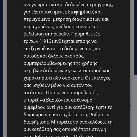
αναγνωριστικά και δεδομένα περιήγησης,
για εξατομικευμένες διαφημίσεις και
περιεχόμενο, μέτρηση διαφημίσεων και
περιεχομένου, ανάλυση κοινού και
βελτίωση υπηρεσιών.
Προμηθευτές
τρίτων (1913)
ενδέχεται επίσης να
επεξεργάζονται τα δεδομένα σας για
αυτούς και άλλους σκοπούς,
συμπεριλαμβανομένης της χρήσης
ακριβών δεδομένων γεωεντοπισμού και
χαρακτηριστικών συσκευής. Οι επιλογές
σας ισχύουν μόνο για αυτόν τον
Hot this week
ιστότοπο. Ορισμένοι προμηθευτές
UPDATES
μπορεί να βασίζονται σε έννομο
ΤΑΣΟΣ ΧΑΤΖΗΓΙΟΒΑΝΗΣ: Η συγκλονιστική ιστορία του
συμφέρον αντί για συγκατάθεση· έχετε το
12χρονου Δημήτρη και η δωρεά των 12.500 ευρώ που
δικαίωμα να αντιταχθείτε στις
Ρυθμίσεις
του έδωσε ελπίδα
διαφήμισης
. Μπορείτε να ανακαλέσετε τη
STORIES
συγκατάθεσή σας οποιαδήποτε στιγμή
στις
Ρυθμίσεις cookies
.
Πολιτική
ΕΞΩΤΙΚΑ ΖΩΑ ΣΤΗΝ ΚΥΠΡΟ: Πότε επιτρέπεται και