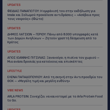
UPDATES
ΦΕΙΔΙΑΣ ΠΑΝΑΓΙΩΤΟΥ: Η εμφάνισή του στην εκδήλωση για
Ισαάκ και Σολωμού προκάλεσε αντιδράσεις – «Ασέβεια προς
τους νεκρούς»-(Φώτο)
UPDATES
ΔΗΜΟΣ ΛΑΤΣΙΩΝ – ΓΕΡΙΟΥ: Πάνω από 8.000 υπογραφές κατά
των Δομών Ανηλίκων – Ζητούν γραπτή δέσμευση από το
Κράτος
UPDATES
ΑΓΙΟΣ ΙΩΑΝΝΗΣ ΠΙΤΣΙΛΙΑΣ: Ξανανοίγει η πισίνα του χωριού –
Μια ανάσα δροσιάς για κατοίκους και επισκέπτες
LIFESTYLE
ΕΛΕΝΑ ΠΑΠΑΔΟΠΟΥΛΟΥ: Από τη σκηνή στην Αντιπροεδρία του
ΘΟΚ – «Μεγάλη τιμή και μεγάλη ευθύνη»
VIBE NEWS
ARLA PROTEIN: Συνεχίζει να καινοτομεί με το Arla Protein Food
to Go.
UPDATES