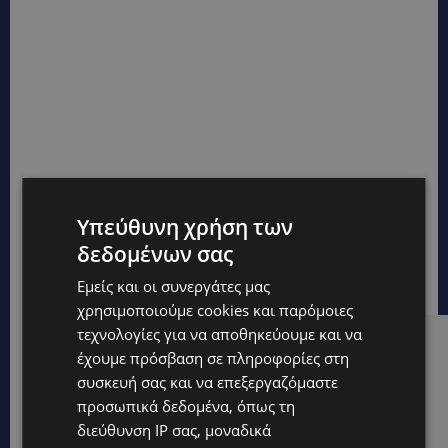
Υπεύθυνη χρήση των
δεδομένων σας
Εμείς και οι συνεργάτες μας
χρησιμοποιούμε cookies και παρόμοιες
τεχνολογίες για να αποθηκεύουμε και να
Hot this week
έχουμε πρόσβαση σε πληροφορίες στη
συσκευή σας και να επεξεργαζόμαστε
UPDATES
προσωπικά δεδομένα, όπως τη
ΚΙΤΡΙΝΗ ΠΡΟΕΙΔΟΠΟΙΗΣΗ: Έτοιμοι για παραλία –
διεύθυνση IP σας, μοναδικά
Στους 40°C και σήμερα η Κύπρος-Πότε θα τεθεί σε