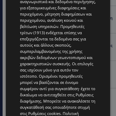
ισχύ
αναγνωριστικά και δεδομένα περιήγησης,
για εξατομικευμένες διαφημίσεις και
UPDATES
περιεχόμενο, μέτρηση διαφημίσεων και
ΦΕΙΔΙΑΣ ΠΑΝΑΓΙΩΤΟΥ: Η εμφάνισή του στην εκδήλωση
περιεχομένου, ανάλυση κοινού και
για Ισαάκ και Σολωμού προκάλεσε αντιδράσεις –
βελτίωση υπηρεσιών.
Προμηθευτές
«Ασέβεια προς τους νεκρούς»-(Φώτο)
τρίτων (1913)
ενδέχεται επίσης να
επεξεργάζονται τα δεδομένα σας για
UPDATES
αυτούς και άλλους σκοπούς,
ΔΗΜΟΣ ΛΑΤΣΙΩΝ – ΓΕΡΙΟΥ: Πάνω από 8.000 υπογραφές
κατά των Δομών Ανηλίκων – Ζητούν γραπτή
συμπεριλαμβανομένης της χρήσης
δέσμευση από το Κράτος
ακριβών δεδομένων γεωεντοπισμού και
χαρακτηριστικών συσκευής. Οι επιλογές
UPDATES
σας ισχύουν μόνο για αυτόν τον
ΑΓΙΟΣ ΙΩΑΝΝΗΣ ΠΙΤΣΙΛΙΑΣ: Ξανανοίγει η πισίνα του
ιστότοπο. Ορισμένοι προμηθευτές
χωριού – Μια ανάσα δροσιάς για κατοίκους και
μπορεί να βασίζονται σε έννομο
επισκέπτες
συμφέρον αντί για συγκατάθεση· έχετε το
LIFESTYLE
δικαίωμα να αντιταχθείτε στις
Ρυθμίσεις
ΕΛΕΝΑ ΠΑΠΑΔΟΠΟΥΛΟΥ: Από τη σκηνή στην
διαφήμισης
. Μπορείτε να ανακαλέσετε τη
Αντιπροεδρία του ΘΟΚ – «Μεγάλη τιμή και μεγάλη
συγκατάθεσή σας οποιαδήποτε στιγμή
ευθύνη»
στις
Ρυθμίσεις cookies
.
Πολιτική