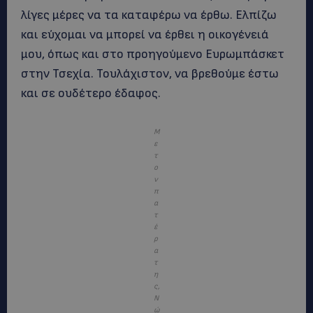
λίγες μέρες να τα καταφέρω να έρθω. Ελπίζω
και εύχομαι να μπορεί να έρθει η οικογένειά
μου, όπως και στο προηγούμενο Ευρωμπάσκετ
στην Τσεχία. Τουλάχιστον, να βρεθούμε έστω
και σε ουδέτερο έδαφος.
Μ
ε
τ
ο
ν
π
α
τ
έ
ρ
α
τ
η
ς,
Ν
ώ