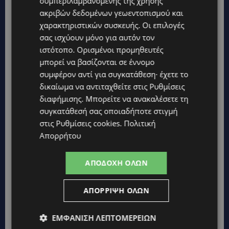
συμπεριλαμβανομένης της χρήσης
ετοιμάσω το κορμί μου, το μυαλό μου και την
ακριβών δεδομένων γεωεντοπισμού και
χαρακτηριστικών συσκευής. Οι επιλογές
ψυχή μου. Ένα από τα πολλά πράγματα σε
σας ισχύουν μόνο για αυτόν τον
επίπεδο meditation που κάνω είναι να
ιστότοπο. Ορισμένοι προμηθευτές
ανταλλάξω δυο-τρία μηνύματα αγωνιστικού
μπορεί να βασίζονται σε έννομο
και ψυχολογικού περιεχομένου με τον πατέρα
συμφέρον αντί για συγκατάθεση· έχετε το
μου.
δικαίωμα να αντιταχθείτε στις
Ρυθμίσεις
διαφήμισης
. Μπορείτε να ανακαλέσετε τη
συγκατάθεσή σας οποιαδήποτε στιγμή
Πόσο δυνατή είσαι ως χαρακτήρας;
στις
Ρυθμίσεις cookies
.
Πολιτική
Απορρήτου
Έχω την αίσθηση ότι πολλές φορές οδηγείσαι
ΑΠΟΔΟΧΉ ΌΛΩΝ
θέλοντας και μη στο να είσαι ή να φαίνεσαι
δυνατός, να νικάς την αδυναμία που μπορεί να
ΑΠΌΡΡΙΨΗ ΌΛΩΝ
σε “σκοτώσει”. Σου αφήνει μια σκληράδα αυτό,
ίσως αρχίζεις για να είσαι δυνατός να γίνεσαι
ΕΜΦΆΝΙΣΗ ΛΕΠΤΟΜΕΡΕΙΏΝ
πολύ σκληρός με τον εαυτό σου και τους