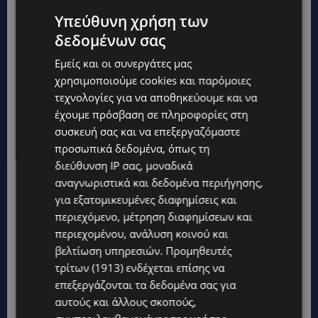
Μπορείς εύκολα να αντιμετωπίσεις
Υπεύθυνη χρήση των
οποιεσδήποτε δυσκολίες και εάν συναντήσεις
δεδομένων σας
στο δρόμο σου;
Εμείς και οι συνεργάτες μας
Δεν θα έλεγα εύκολα αλλά δεν αφήνω τον φόβο
χρησιμοποιούμε cookies και παρόμοιες
τεχνολογίες για να αποθηκεύουμε και να
μου να μπει εμπόδιο στο δρόμο μου, τον
έχουμε πρόσβαση σε πληροφορίες στη
αντιμετωπίζω κατάματα και προχωράω.
συσκευή σας και να επεξεργαζόμαστε
Διαλέγω πάντα τον δύσκολο δρόμο γιατί
προσωπικά δεδομένα, όπως τη
γνωρίζω ότι εκείνος ο δρόμος είναι ο πιο
διεύθυνση IP σας, μοναδικά
ουσιαστικός, ο πιο εποικοδομητικός για να
αναγνωριστικά και δεδομένα περιήγησης,
εξελιχθώ σαν άνθρωπος και σαν αθλήτρια.
για εξατομικευμένες διαφημίσεις και
περιεχόμενο, μέτρηση διαφημίσεων και
περιεχομένου, ανάλυση κοινού και
Ποιο είναι το πρώτο πράγμα που κάνεις πριν
βελτίωση υπηρεσιών.
Προμηθευτές
πας σε ένα αγώνα;
τρίτων (1913)
ενδέχεται επίσης να
επεξεργάζονται τα δεδομένα σας για
Υπάρχει ολόκληρη ρουτίνα που ακολουθώ
αυτούς και άλλους σκοπούς,
ευλαβικά πριν από κάθε αγώνα για να