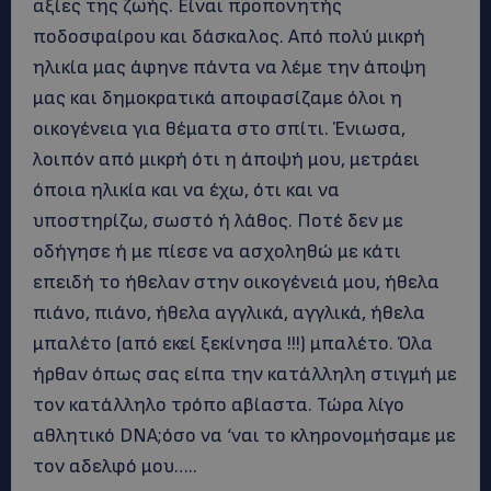
αξίες της ζωής. Είναι προπονητής
ποδοσφαίρου και δάσκαλος. Από πολύ μικρή
ηλικία μας άφηνε πάντα να λέμε την άποψη
μας και δημοκρατικά αποφασίζαμε όλοι η
οικογένεια για θέματα στο σπίτι. Ένιωσα,
λοιπόν από μικρή ότι η άποψή μου, μετράει
όποια ηλικία και να έχω, ότι και να
υποστηρίζω, σωστό ή λάθος. Ποτέ δεν με
οδήγησε ή με πίεσε να ασχοληθώ με κάτι
επειδή το ήθελαν στην οικογένειά μου, ήθελα
πιάνο, πιάνο, ήθελα αγγλικά, αγγλικά, ήθελα
μπαλέτο (από εκεί ξεκίνησα !!!) μπαλέτο. Όλα
ήρθαν όπως σας είπα την κατάλληλη στιγμή με
τον κατάλληλο τρόπο αβίαστα. Τώρα λίγο
αθλητικό DNA;όσο να ‘ναι το κληρονομήσαμε με
τον αδελφό μου…..