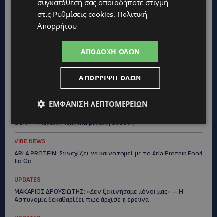
τους νεκρούς»-(Φώτο)
συγκατάθεσή σας οποιαδήποτε στιγμή
στις
Ρυθμίσεις cookies
.
Πολιτική
UPDATES
Απορρήτου
ΔΗΜΟΣ ΛΑΤΣΙΩΝ – ΓΕΡΙΟΥ: Πάνω από 8.000 υπογραφές κατά
των Δομών Ανηλίκων – Ζητούν γραπτή δέσμευση από το
Κράτος
ΑΠΟΔΟΧΉ ΌΛΩΝ
UPDATES
ΑΓΙΟΣ ΙΩΑΝΝΗΣ ΠΙΤΣΙΛΙΑΣ: Ξανανοίγει η πισίνα του χωριού –
ΑΠΌΡΡΙΨΗ ΌΛΩΝ
Μια ανάσα δροσιάς για κατοίκους και επισκέπτες
ΕΜΦΆΝΙΣΗ ΛΕΠΤΟΜΕΡΕΙΏΝ
LIFESTYLE
ΕΛΕΝΑ ΠΑΠΑΔΟΠΟΥΛΟΥ: Από τη σκηνή στην Αντιπροεδρία του
ΘΟΚ – «Μεγάλη τιμή και μεγάλη ευθύνη»
VIBE NEWS
ARLA PROTEIN: Συνεχίζει να καινοτομεί με το Arla Protein Food
to Go.
UPDATES
ΜΑΚΑΡΙΟΣ ΔΡΟΥΣΙΩΤΗΣ: «Δεν ξεκινήσαμε μόνοι μας» – Η
Αστυνομία ξεκαθαρίζει πώς άρχισε η έρευνα