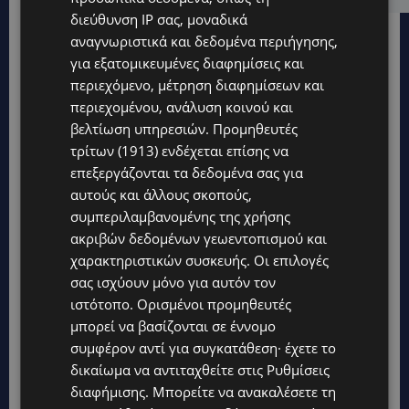
διεύθυνση IP σας, μοναδικά
αναγνωριστικά και δεδομένα περιήγησης,
για εξατομικευμένες διαφημίσεις και
περιεχόμενο, μέτρηση διαφημίσεων και
περιεχομένου, ανάλυση κοινού και
βελτίωση υπηρεσιών.
Προμηθευτές
τρίτων (1913)
ενδέχεται επίσης να
επεξεργάζονται τα δεδομένα σας για
αυτούς και άλλους σκοπούς,
συμπεριλαμβανομένης της χρήσης
ακριβών δεδομένων γεωεντοπισμού και
χαρακτηριστικών συσκευής. Οι επιλογές
σας ισχύουν μόνο για αυτόν τον
ιστότοπο. Ορισμένοι προμηθευτές
Topics
μπορεί να βασίζονται σε έννομο
συμφέρον αντί για συγκατάθεση· έχετε το
UPDATES
δικαίωμα να αντιταχθείτε στις
Ρυθμίσεις
ΦΕΙΔΙΑΣ ΠΑΝΑΓΙΩΤΟΥ: Η εμφάνισή του στην εκδήλωση για
διαφήμισης
. Μπορείτε να ανακαλέσετε τη
Ισαάκ και Σολωμού προκάλεσε αντιδράσεις – «Ασέβεια προς