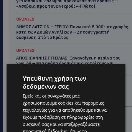
για Ισαάκ και Σολωμού προκάλεσε αντιδράσεις –
«Ασέβεια προς τους νεκρούς»-(Φώτο)
UPDATES
ΔΗΜΟΣ ΛΑΤΣΙΩΝ – ΓΕΡΙΟΥ: Πάνω από 8.000 υπογραφές
κατά των Δομών Ανηλίκων – Ζητούν γραπτή
δέσμευση από το Κράτος
UPDATES
ΑΓΙΟΣ ΙΩΑΝΝΗΣ ΠΙΤΣΙΛΙΑΣ: Ξανανοίγει η πισίνα του
χωριού – Μια ανάσα δροσιάς για κατοίκους και
επισκέπτες
Υπεύθυνη χρήση των
LIFESTYLE
δεδομένων σας
ΕΛΕΝΑ ΠΑΠΑΔΟΠΟΥΛΟΥ: Από τη σκηνή στην
Αντιπροεδρία του ΘΟΚ – «Μεγάλη τιμή και μεγάλη
Εμείς και οι συνεργάτες μας
ευθύνη»
χρησιμοποιούμε cookies και παρόμοιες
τεχνολογίες για να αποθηκεύουμε και να
VIBE NEWS
έχουμε πρόσβαση σε πληροφορίες στη
ARLA PROTEIN: Συνεχίζει να καινοτομεί με το Arla
συσκευή σας και να επεξεργαζόμαστε
Protein Food to Go.
προσωπικά δεδομένα, όπως τη