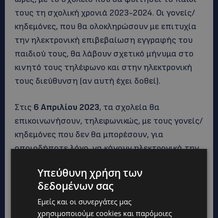
τους τη σχολική χρονιά 2023-2024. Οι γονείς/
κηδεμόνες, που θα ολοκληρώσουν με επιτυχία
την ηλεκτρονική επιβεβαίωση εγγραφής του
παιδιού τους, θα λάβουν σχετικό μήνυμα στο
κινητό τους τηλέφωνο και στην ηλεκτρονική
τους διεύθυνση (αν αυτή έχει δοθεί).
Στις
6 Απριλίου 2023
, τα σχολεία θα
επικοινωνήσουν, τηλεφωνικώς, με τους γονείς/
κηδεμόνες που δεν θα μπορέσουν, για
οποιοδήποτε λόγο, να κάνουν ηλεκτρονικά την
επιβεβαίωση εγγραφής του παιδιού τους,
Υπεύθυνη χρήση των
ώστε, αφού εξασφαλίσουν τη συγκατάθεσή
δεδομένων σας
τους, να προβούν τα ίδια τα σχολεία στην
Εμείς και οι συνεργάτες μας
επιβεβαίωση της εγγραφής των
χρησιμοποιούμε cookies και παρόμοιες
συγκεκριμένων μαθητών/μαθητριών.