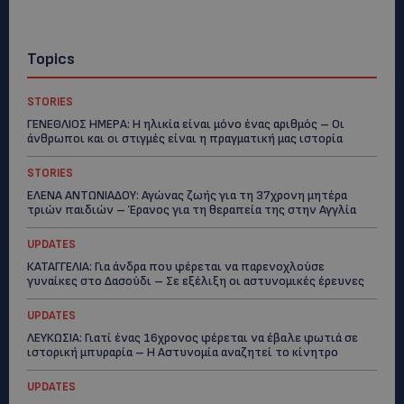
Topics
STORIES
ΓΕΝΕΘΛΙΟΣ ΗΜΕΡΑ: Η ηλικία είναι μόνο ένας αριθμός – Οι
άνθρωποι και οι στιγμές είναι η πραγματική μας ιστορία
STORIES
ΕΛΕΝΑ ΑΝΤΩΝΙΑΔΟΥ: Αγώνας ζωής για τη 37χρονη μητέρα
τριών παιδιών – Έρανος για τη θεραπεία της στην Αγγλία
UPDATES
ΚΑΤΑΓΓΕΛΙΑ: Για άνδρα που φέρεται να παρενοχλούσε
γυναίκες στο Δασούδι – Σε εξέλιξη οι αστυνομικές έρευνες
UPDATES
ΛΕΥΚΩΣΙΑ: Γιατί ένας 16χρονος φέρεται να έβαλε φωτιά σε
ιστορική μπυραρία – Η Αστυνομία αναζητεί το κίνητρο
UPDATES