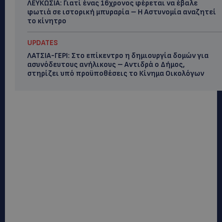
ΛΕΥΚΩΣΙΑ: Γιατί ένας 16χρονος φέρεται να έβαλε
φωτιά σε ιστορική μπυραρία – Η Αστυνομία αναζητεί
το κίνητρο
UPDATES
ΛΑΤΣΙΑ-ΓΕΡΙ: Στο επίκεντρο η δημιουργία δομών για
ασυνόδευτους ανήλικους – Αντιδρά ο Δήμος,
στηρίζει υπό προϋποθέσεις το Κίνημα Οικολόγων