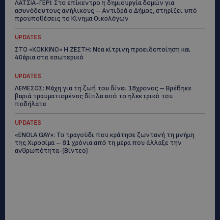
ΛΑΤΣΙΑ-ΓΕΡΙ: Στο επίκεντρο η δημιουργία δομών για
ασυνόδευτους ανήλικους – Αντιδρά ο Δήμος, στηρίζει υπό
προϋποθέσεις το Κίνημα Οικολόγων
UPDATES
ΣΤΟ «ΚΟΚΚΙΝΟ» Η ΖΕΣΤΗ: Νέα κίτρινη προειδοποίηση και
40άρια στο εσωτερικό
UPDATES
ΛΕΜΕΣΟΣ: Μάχη για τη ζωή του δίνει 18χρονος – Βρέθηκε
βαριά τραυματισμένος δίπλα από το ηλεκτρικό του
ποδήλατο
UPDATES
«ENOLA GAY»: Το τραγούδι που κράτησε ζωντανή τη μνήμη
της Χιροσίμα – 81 χρόνια από τη μέρα που άλλαξε την
ανθρωπότητα-(Bίντεο)