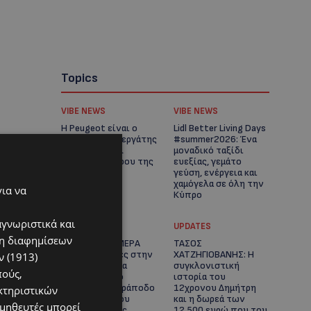
Topics
VIBE NEWS
VIBE NEWS
Η Peugeot είναι ο
Lidl Better Living Days
επίσημος συνεργάτης
#summer2026: Ένα
του Φεστιβάλ
μοναδικό ταξίδι
Κινηματογράφου της
ευεξίας, γεμάτο
Βενετίας
γεύση, ενέργεια και
χαμόγελα σε όλη την
για να
Κύπρο
αγνωριστικά και
ΚΑΤΟΙΚΙΔΙΑ
UPDATES
ση διαφημίσεων
ΠΑΓΚΟΣΜΙΑ ΗΜΕΡΑ
ΤΑΣΟΣ
ΓΑΤΑΣ: Χιλιάδες στην
ΧΑΤΖΗΓΙΟΒΑΝΗΣ: Η
 (1913)
Κύπρο, καθεμία
συγκλονιστική
πούς,
μοναδική – Το
ιστορία του
χαδιάρικο τετράποδο
12χρονου Δημήτρη
κτηριστικών
με τη ματιά που
και η δωρεά των
ομηθευτές μπορεί
λιώνει καρδιές
12.500 ευρώ που του