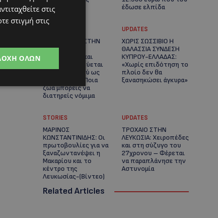
έδωσε ελπίδα
ντιταχθείτε στις
τε στιγμή στις
STORIES
UPDATES
ΕΞΩΤΙΚΑ ΖΩΑ ΣΤΗΝ
ΧΩΡΙΣ ΣΩΣΣΙΒΙΟ Η
ΚΥΠΡΟ: Πότε
ΘΑΛΑΣΣΙΑ ΣΥΝΔΕΣΗ
επιτρέπεται και
ΚΥΠΡΟΥ-ΕΛΛΑΔΑΣ:
ΔΟΧΉ ΌΛΩΝ
πότε απαγορεύεται
«Χωρίς επιδότηση το
να έχεις μαϊμού ως
πλοίο δεν θα
κατοικίδιο – Ποια
ξανασηκώσει άγκυρα»
ζώα μπορείς να
διατηρείς νόμιμα
STORIES
UPDATES
ΜΑΡΙΝΟΣ
ΤΡΟΧΑΙΟ ΣΤΗΝ
ΚΩΝΣΤΑΝΤΙΝΙΔΗΣ: Οι
ΛΕΥΚΩΣΙΑ: Χειροπέδες
πρωτοβουλίες για να
και στη σύζυγο του
ξαναζωντανέψει η
27χρονου – Φέρεται
Μακαρίου και το
να παραπλάνησε την
κέντρο της
Αστυνομία
Λευκωσίας-(Βίντεο)
Related Articles