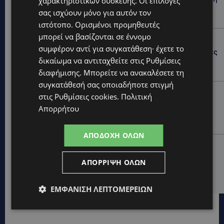
χαρακτηριστικών συσκευής. Οι επιλογές
για Ισαάκ και Σολωμού προκάλεσε αντιδράσεις –
σας ισχύουν μόνο για αυτόν τον
«Ασέβεια προς τους νεκρούς»-(Φώτο)
ιστότοπο. Ορισμένοι προμηθευτές
μπορεί να βασίζονται σε έννομο
UPDATES
συμφέρον αντί για συγκατάθεση· έχετε το
ΔΗΜΟΣ ΛΑΤΣΙΩΝ – ΓΕΡΙΟΥ: Πάνω από 8.000 υπογραφές
δικαίωμα να αντιταχθείτε στις
Ρυθμίσεις
κατά των Δομών Ανηλίκων – Ζητούν γραπτή
δέσμευση από το Κράτος
διαφήμισης
. Μπορείτε να ανακαλέσετε τη
συγκατάθεσή σας οποιαδήποτε στιγμή
UPDATES
στις
Ρυθμίσεις cookies
.
Πολιτική
ΑΓΙΟΣ ΙΩΑΝΝΗΣ ΠΙΤΣΙΛΙΑΣ: Ξανανοίγει η πισίνα του
Απορρήτου
χωριού – Μια ανάσα δροσιάς για κατοίκους και
επισκέπτες
ΑΠΟΔΟΧΉ ΌΛΩΝ
LIFESTYLE
ΕΛΕΝΑ ΠΑΠΑΔΟΠΟΥΛΟΥ: Από τη σκηνή στην
ΑΠΌΡΡΙΨΗ ΌΛΩΝ
Αντιπροεδρία του ΘΟΚ – «Μεγάλη τιμή και μεγάλη
ευθύνη»
ΕΜΦΆΝΙΣΗ ΛΕΠΤΟΜΕΡΕΙΏΝ