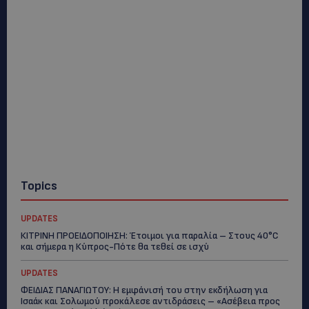
Topics
UPDATES
ΚΙΤΡΙΝΗ ΠΡΟΕΙΔΟΠΟΙΗΣΗ: Έτοιμοι για παραλία – Στους 40°C
και σήμερα η Κύπρος-Πότε θα τεθεί σε ισχύ
UPDATES
ΦΕΙΔΙΑΣ ΠΑΝΑΓΙΩΤΟΥ: Η εμφάνισή του στην εκδήλωση για
Ισαάκ και Σολωμού προκάλεσε αντιδράσεις – «Ασέβεια προς