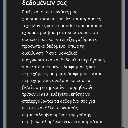
δεδομένων σας
Εμείς και οι συνεργάτες μας
χρησιμοποιούμε cookies και παρόμοιες
τεχνολογίες για να αποθηκεύουμε και να
έχουμε πρόσβαση σε πληροφορίες στη
συσκευή σας και να επεξεργαζόμαστε
προσωπικά δεδομένα, όπως τη
διεύθυνση IP σας, μοναδικά
αναγνωριστικά και δεδομένα περιήγησης,
για εξατομικευμένες διαφημίσεις και
περιεχόμενο, μέτρηση διαφημίσεων και
Hot this week
περιεχομένου, ανάλυση κοινού και
βελτίωση υπηρεσιών.
Προμηθευτές
UPDATES
τρίτων (1913)
ενδέχεται επίσης να
ΚΙΤΡΙΝΗ ΠΡΟΕΙΔΟΠΟΙΗΣΗ: Έτοιμοι για παραλία –
επεξεργάζονται τα δεδομένα σας για
Στους 40°C και σήμερα η Κύπρος-Πότε θα τεθεί σε
ισχύ
αυτούς και άλλους σκοπούς,
συμπεριλαμβανομένης της χρήσης
UPDATES
ακριβών δεδομένων γεωεντοπισμού και
ΦΕΙΔΙΑΣ ΠΑΝΑΓΙΩΤΟΥ: Η εμφάνισή του στην εκδήλωση