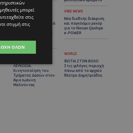
κτηριστικών
ομηθευτές μπορεί
ΚΟΥΖΙΝΑ
VIBE NEWS
ντιταχθείτε στις
BLUE ISLAND: Φιλέτο
Νέα διεθνής διάκριση
Σολομού με αρωματικά
και παγκόσμιο ρεκόρ
τε στιγμή στις
νούντλς – Η
για το Nissan Qashqai
ανατολίτικη πινελιά
e-POWER
στο τραπέζι σας –
(Βίντεο)
ΔΟΧΉ ΌΛΩΝ
UPDATES
WORLD
ΠΥΡΚΑΓΙΑ ΣΤΗΝ
ΦΩΤΙΑ ΣΤΟΝ ΒΟΛΟ:
ΛΕΥΚΩΣΙΑ:
Στις φλόγες περιοχή
Κινητοποίηση του
πάνω από το αρχαίο
Τμήματος Δασών στον
θέατρο Δημητριάδος
Άγιο Ιωάννη
Μαλούντας