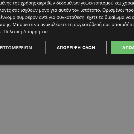
ένης της χρήσης ακριβών δεδομένων γεωεντοπισμού και χαρα
ά»-«Αφήστε τα κινητά, πιάστε τη μπάλα!»
λογές σας ισχύουν μόνο για αυτόν τον ιστότοπο. Ορισμένοι πρ
 έννομο συμφέρον αντί για συγκατάθεση· έχετε το δικαίωμα να α
μισης
. Μπορείτε να ανακαλέσετε τη συγκατάθεσή σας οποιαδήπο
s
.
Πολιτική Απορρήτου
ΛΕΠΤΟΜΕΡΕΙΏΝ
ΑΠΌΡΡΙΨΗ ΌΛΩΝ
ΑΠΟ