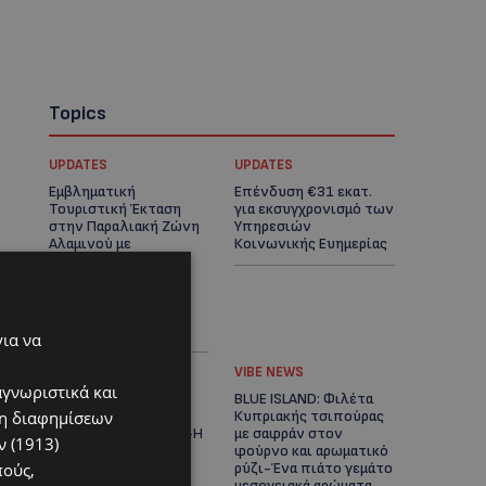
Topics
UPDATES
UPDATES
Εμβληματική
Επένδυση €31 εκατ.
Τουριστική Έκταση
για εκσυγχρονισμό των
στην Παραλιακή Ζώνη
Υπηρεσιών
Αλαμινού με
Κοινωνικής Ευημερίας
Αδειοδοτημένη
Ξενοδοχειακή
Ανάπτυξη και
Πανοραμική Θέα της
Θάλασσας
για να
ΚΟΥΖΙΝΑ
VIBE NEWS
αγνωριστικά και
BLUE ISLAND: Γαρίδες
BLUE ISLAND: Φιλέτα
ση διαφημίσεων
στα κάρβουνα με
Κυπριακής τσιπούρας
αρωματική μαρινάδα-Η
με σαφράν στον
 (1913)
συνταγή του σεφ
φούρνο και αρωματικό
πούς,
Νοέλ-(Βίντεο)
ρύζι-Ένα πιάτο γεμάτο
μεσογειακά αρώματα