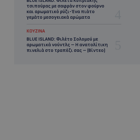
BLUE ISLAND: Φιλέτα Κυπριακής
τσιπούρας με σαφράν στον φούρνο
και αρωματικό ρύζι-Ένα πιάτο
γεμάτο μεσογειακά αρώματα
ΚΟΥΖΙΝΑ
BLUE ISLAND: Φιλέτο Σολομού με
αρωματικά νούντλς – Η ανατολίτικη
πινελιά στο τραπέζι σας – (Βίντεο)