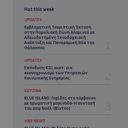
Hot this week
UPDATES
Εμβληματική Τουριστική Έκταση
στην Παραλιακή Ζώνη Αλαμινού με
Αδειοδοτημένη Ξενοδοχειακή
Ανάπτυξη και Πανοραμική Θέα της
Θάλασσας
UPDATES
Επένδυση €31 εκατ. για
εκσυγχρονισμό των Υπηρεσιών
Κοινωνικής Ευημερίας
ΚΟΥΖΙΝΑ
BLUE ISLAND: Γαρίδες στα κάρβουνα
με αρωματική μαρινάδα-Η συνταγή
του σεφ Νοέλ-(Βίντεο)
VIBE NEWS