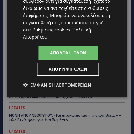
συμφέρον αντί για συγκατάθεση· έχετε το
δικαίωμα να αντιταχθείτε στις
Ρυθμίσεις
διαφήμισης
. Μπορείτε να ανακαλέσετε τη
συγκατάθεσή σας οποιαδήποτε στιγμή
στις
Ρυθμίσεις cookies
.
Πολιτική
Απορρήτου
Topics
ΑΠΟΔΟΧΉ ΌΛΩΝ
VIBE NEWS
Η Arla Protein συνεχίζει να καινοτομεί με το Arla Protein Food
ΑΠΌΡΡΙΨΗ ΌΛΩΝ
to Go.
ΕΜΦΆΝΙΣΗ ΛΕΠΤΟΜΕΡΕΙΏΝ
UPDATES
ΜΑΚΑΡΙΟΣ ΔΡΟΥΣΙΩΤΗΣ: «Δεν ξεκινήσαμε μόνοι μας» – Η
Αστυνομία ξεκαθαρίζει πώς άρχισε η έρευνα
UPDATES
ΜΟΝΗ ΑΓΙΟΥ ΝΕΟΦΥΤΟΥ: «Για αποκατάσταση της αλήθειας» –
Όλα ξεκίνησαν για ένα δωμάτιο
UPDATES