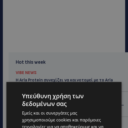
Hot this week
VIBE NEWS
Η Arla Protein συνεχίζει να καινοτομεί με το Arla
Protein Food to Go.
Υπεύθυνη χρήση των
UPDATES
δεδομένων σας
ΜΑΚΑΡΙΟΣ ΔΡΟΥΣΙΩΤΗΣ: «Δεν ξεκινήσαμε μόνοι μας» –
Η Αστυνομία ξεκαθαρίζει πώς άρχισε η έρευνα
Εμείς και οι συνεργάτες μας
χρησιμοποιούμε cookies και παρόμοιες
UPDATES
τεχνολογίες για να αποθηκεύουμε και να