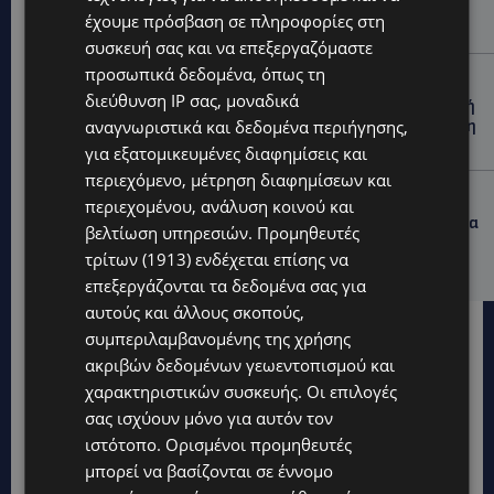
ΜΟΝΗ ΑΓΙΟΥ ΝΕΟΦΥΤΟΥ: «Για αποκατάσταση της
έχουμε πρόσβαση σε πληροφορίες στη
αλήθειας» – Όλα ξεκίνησαν για ένα δωμάτιο
συσκευή σας και να επεξεργαζόμαστε
προσωπικά δεδομένα, όπως τη
UPDATES
διεύθυνση IP σας, μοναδικά
ΘΑ ΣΑΛΠΑΡΟΥΜΕ: Δεν σταματά η θαλάσσια επιβατική
αναγνωριστικά και δεδομένα περιήγησης,
σύνδεση Κύπρου – Ελλάδας το 2027-Πότε θα κριθεί η
συνέχεια από το 2028
για εξατομικευμένες διαφημίσεις και
περιεχόμενο, μέτρηση διαφημίσεων και
UPDATES
περιεχομένου, ανάλυση κοινού και
ΛΕΩΦΟΡΟΣ ΤΣΕΡΙΟΥ: Άνοιξε ο δρόμος, αλλά άρχισαν τα
βελτίωση υπηρεσιών.
Προμηθευτές
παράπονα των πολιτών – «Έγινε σωστά ο
τρίτων (1913)
ενδέχεται επίσης να
σχεδιασμός;»
επεξεργάζονται τα δεδομένα σας για
αυτούς και άλλους σκοπούς,
συμπεριλαμβανομένης της χρήσης
ακριβών δεδομένων γεωεντοπισμού και
χαρακτηριστικών συσκευής. Οι επιλογές
σας ισχύουν μόνο για αυτόν τον
ιστότοπο. Ορισμένοι προμηθευτές
μπορεί να βασίζονται σε έννομο