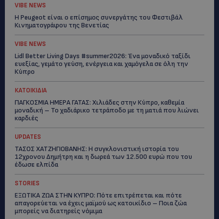
VIBE NEWS
Η Peugeot είναι ο επίσημος συνεργάτης του Φεστιβάλ
Κινηματογράφου της Βενετίας
VIBE NEWS
Lidl Better Living Days #summer2026: Ένα μοναδικό ταξίδι
ευεξίας, γεμάτο γεύση, ενέργεια και χαμόγελα σε όλη την
Κύπρο
ΚΑΤΟΙΚΙΔΙΑ
ΠΑΓΚΟΣΜΙΑ ΗΜΕΡΑ ΓΑΤΑΣ: Χιλιάδες στην Κύπρο, καθεμία
μοναδική – Το χαδιάρικο τετράποδο με τη ματιά που λιώνει
καρδιές
UPDATES
ΤΑΣΟΣ ΧΑΤΖΗΓΙΟΒΑΝΗΣ: Η συγκλονιστική ιστορία του
12χρονου Δημήτρη και η δωρεά των 12.500 ευρώ που του
έδωσε ελπίδα
STORIES
ΕΞΩΤΙΚΑ ΖΩΑ ΣΤΗΝ ΚΥΠΡΟ: Πότε επιτρέπεται και πότε
απαγορεύεται να έχεις μαϊμού ως κατοικίδιο – Ποια ζώα
μπορείς να διατηρείς νόμιμα