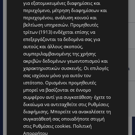
VIBE NEWS
για εξατομικευμένες διαφημίσεις και
περιεχόμενο, μέτρηση διαφημίσεων και
Νέος Γενικός Διευθυντής του Hilton Nicosia ο Ilio
Rodoni
περιεχομένου, ανάλυση κοινού και
βελτίωση υπηρεσιών.
Προμηθευτές
VIBE NEWS
τρίτων (1913)
ενδέχεται επίσης να
Η Peugeot είναι ο επίσημος συνεργάτης του
επεξεργάζονται τα δεδομένα σας για
Φεστιβάλ Κινηματογράφου της Βενετίας
αυτούς και άλλους σκοπούς,
συμπεριλαμβανομένης της χρήσης
VIBE NEWS
ακριβών δεδομένων γεωεντοπισμού και
Lidl Better Living Days #summer2026: Ένα μοναδικό
χαρακτηριστικών συσκευής. Οι επιλογές
ταξίδι ευεξίας, γεμάτο γεύση, ενέργεια και χαμόγελα
σε όλη την Κύπρο
σας ισχύουν μόνο για αυτόν τον
ιστότοπο. Ορισμένοι προμηθευτές
ΚΑΤΟΙΚΙΔΙΑ
μπορεί να βασίζονται σε έννομο
ΠΑΓΚΟΣΜΙΑ ΗΜΕΡΑ ΓΑΤΑΣ: Χιλιάδες στην Κύπρο,
συμφέρον αντί για συγκατάθεση· έχετε το
καθεμία μοναδική – Το χαδιάρικο τετράποδο με τη
δικαίωμα να αντιταχθείτε στις
Ρυθμίσεις
ματιά που λιώνει καρδιές
διαφήμισης
. Μπορείτε να ανακαλέσετε τη
συγκατάθεσή σας οποιαδήποτε στιγμή
στις
Ρυθμίσεις cookies
.
Πολιτική
Απορρήτου