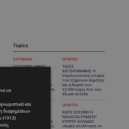
Topics
ΚΑΤΟΙΚΙΔΙΑ
UPDATES
ΠΑΓΚΟΣΜΙΑ ΗΜΕΡΑ
ΤΑΣΟΣ
ΓΑΤΑΣ: Χιλιάδες στην
ΧΑΤΖΗΓΙΟΒΑΝΗΣ: Η
Κύπρο, καθεμία
συγκλονιστική ιστορία
μοναδική – Το
του 12χρονου Δημήτρη
χαδιάρικο τετράποδο
και η δωρεά των
με τη ματιά που λιώνει
12.500 ευρώ που του
για να
καρδιές
έδωσε ελπίδα
αγνωριστικά και
STORIES
UPDATES
ση διαφημίσεων
ΕΞΩΤΙΚΑ ΖΩΑ ΣΤΗΝ
ΧΩΡΙΣ ΣΩΣΣΙΒΙΟ Η
ΚΥΠΡΟ: Πότε
ΘΑΛΑΣΣΙΑ ΣΥΝΔΕΣΗ
 (1913)
επιτρέπεται και πότε
ΚΥΠΡΟΥ-ΕΛΛΑΔΑΣ:
πούς,
απαγορεύεται να έχεις
«Χωρίς επιδότηση το