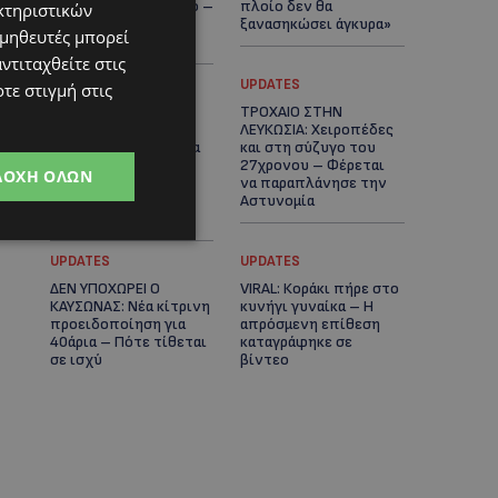
μαϊμού ως κατοικίδιο –
πλοίο δεν θα
κτηριστικών
Ποια ζώα μπορείς να
ξανασηκώσει άγκυρα»
ομηθευτές μπορεί
διατηρείς νόμιμα
ντιταχθείτε στις
STORIES
UPDATES
τε στιγμή στις
ΜΑΡΙΝΟΣ
ΤΡΟΧΑΙΟ ΣΤΗΝ
ΚΩΝΣΤΑΝΤΙΝΙΔΗΣ: Οι
ΛΕΥΚΩΣΙΑ: Χειροπέδες
πρωτοβουλίες για να
και στη σύζυγο του
ξαναζωντανέψει η
27χρονου – Φέρεται
ΔΟΧΉ ΌΛΩΝ
Μακαρίου και το
να παραπλάνησε την
κέντρο της
Αστυνομία
Λευκωσίας-(Βίντεο)
UPDATES
UPDATES
ΔΕΝ ΥΠΟΧΩΡΕΙ Ο
VIRAL: Κοράκι πήρε στο
ΚΑΥΣΩΝΑΣ: Νέα κίτρινη
κυνήγι γυναίκα – Η
προειδοποίηση για
απρόσμενη επίθεση
40άρια – Πότε τίθεται
καταγράφηκε σε
σε ισχύ
βίντεο