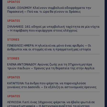
UPDATES
ΙΣΑΑΚ-ΣΟΛΩΜΟΥ: Κλείνουν συμβολικά οδοφράγματα την
Παρασκευή – Πού και τι ώρα θα γίνουν οι δράσεις
UPDATES
ΣΥΛΛΗΨΕΙΣ: 161 οδηγοί με υπερβολική ταχύτητα σε μία νύχτα
– Η παράβαση που κυριάρχησε στους ελέγχους
STORIES
ΓΕΝΕΘΛΙΟΣ ΗΜΕΡΑ: Η ηλικία είναι μόνο ένας αριθμός – Οι
άνθρωποι και οι στιγμές είναι η πραγματική μας ιστορία
STORIES
ΕΛΕΝΑ ΑΝΤΩΝΙΑΔΟΥ: Αγώνας ζωής για τη 37χρονη μητέρα
τριών παιδιών – Έρανος για τη θεραπεία της στην Αγγλία
UPDATES
ΚΑΤΑΓΓΕΛΙΑ: Για άνδρα που φέρεται να παρενοχλούσε
γυναίκες στο Δασούδι – Σε εξέλιξη οι αστυνομικές έρευνες
UPDATES
ΛΕΥΚΩΣΙΑ: Γιατί ένας 16χρονος φέρεται να έβαλε φωτιά σε
ιστορική μπυραρία – Η Αστυνομία αναζητεί το κίνητρο