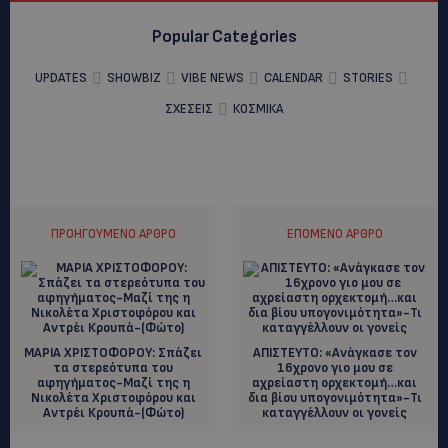
Popular Categories
UPDATES
SHOWBIZ
VIBE NEWS
CALENDAR
STORIES
ΣΧΕΣΕΙΣ
ΚΟΣΜΙΚΑ
ΠΡΟΗΓΟΎΜΕΝΟ ΆΡΘΡΟ
ΕΠΌΜΕΝΟ ΆΡΘΡΟ
ΜΑΡΙΑ ΧΡΙΣΤΟΦΟΡΟΥ: Σπάζει
AΠΙΣΤΕΥΤΟ: «Ανάγκασε τον
τα στερεότυπα του
16χρονο γιο μου σε
αφηγήματος-Μαζί της η
αχρείαστη ορχεκτομή…και
Νικολέτα Χριστοφόρου και
δια βίου υπογονιμότητα»-Τι
Αντρέι Κρουπά-(Φώτο)
καταγγέλλουν οι γονείς