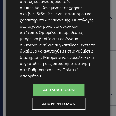
αυτούς και άλλους σκοπούς,
UPDATES
συμπεριλαμβανομένης της χρήσης
ΙΣΑΑΚ-ΣΟΛΩΜΟΥ: Κλείνουν συμβολικά οδοφράγματα
ακριβών δεδομένων γεωεντοπισμού και
την Παρασκευή – Πού και τι ώρα θα γίνουν οι δράσεις
χαρακτηριστικών συσκευής. Οι επιλογές
σας ισχύουν μόνο για αυτόν τον
UPDATES
ιστότοπο. Ορισμένοι προμηθευτές
ΣΥΛΛΗΨΕΙΣ: 161 οδηγοί με υπερβολική ταχύτητα σε
μπορεί να βασίζονται σε έννομο
μία νύχτα – Η παράβαση που κυριάρχησε στους
συμφέρον αντί για συγκατάθεση· έχετε το
ελέγχους
δικαίωμα να αντιταχθείτε στις
Ρυθμίσεις
STORIES
διαφήμισης
. Μπορείτε να ανακαλέσετε τη
ΓΕΝΕΘΛΙΟΣ ΗΜΕΡΑ: Η ηλικία είναι μόνο ένας αριθμός –
συγκατάθεσή σας οποιαδήποτε στιγμή
Οι άνθρωποι και οι στιγμές είναι η πραγματική μας
στις
Ρυθμίσεις cookies
.
Πολιτική
ιστορία
Απορρήτου
STORIES
ΑΠΟΔΟΧΉ ΌΛΩΝ
ΕΛΕΝΑ ΑΝΤΩΝΙΑΔΟΥ: Αγώνας ζωής για τη 37χρονη
μητέρα τριών παιδιών – Έρανος για τη θεραπεία της
στην Αγγλία
ΑΠΌΡΡΙΨΗ ΌΛΩΝ
UPDATES