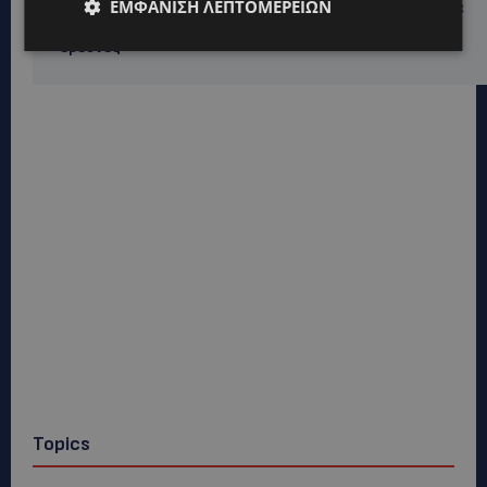
ΕΜΦΆΝΙΣΗ ΛΕΠΤΟΜΕΡΕΙΏΝ
ΚΑΤΑΓΓΕΛΙΑ: Για άνδρα που φέρεται να παρενοχλούσε
γυναίκες στο Δασούδι – Σε εξέλιξη οι αστυνομικές
έρευνες
Topics