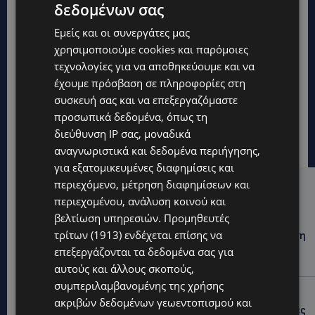
δεδομένων σας
Εμείς και οι συνεργάτες μας
χρησιμοποιούμε cookies και παρόμοιες
τεχνολογίες για να αποθηκεύουμε και να
έχουμε πρόσβαση σε πληροφορίες στη
συσκευή σας και να επεξεργαζόμαστε
προσωπικά δεδομένα, όπως τη
διεύθυνση IP σας, μοναδικά
αναγνωριστικά και δεδομένα περιήγησης,
για εξατομικευμένες διαφημίσεις και
περιεχόμενο, μέτρηση διαφημίσεων και
Hot this week
περιεχομένου, ανάλυση κοινού και
βελτίωση υπηρεσιών.
Προμηθευτές
UPDATES
τρίτων (1913)
ενδέχεται επίσης να
ΦΕΙΔΙΑΣ ΠΑΝΑΓΙΩΤΟΥ: Η εμφάνισή του στην εκδήλωση
για Ισαάκ και Σολωμού προκάλεσε αντιδράσεις –
επεξεργάζονται τα δεδομένα σας για
«Ασέβεια προς τους νεκρούς»-(Φώτο)
αυτούς και άλλους σκοπούς,
συμπεριλαμβανομένης της χρήσης
UPDATES
ακριβών δεδομένων γεωεντοπισμού και
ΔΗΜΟΣ ΛΑΤΣΙΩΝ – ΓΕΡΙΟΥ: Πάνω από 8.000 υπογραφές