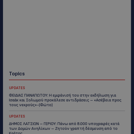
Topics
UPDATES
ΦΕΙΔΙΑΣ ΠΑΝΑΓΙΩΤΟΥ: Η εμφάνισή του στην εκδήλωση για
Ισαάκ και Σολωμού προκάλεσε αντιδράσεις – «Ασέβεια προς
τους νεκρούς»-(Φώτο)
UPDATES
ΔΗΜΟΣ ΛΑΤΣΙΩΝ – ΓΕΡΙΟΥ: Πάνω από 8.000 υπογραφές κατά
των Δομών Ανηλίκων – Ζητούν γραπτή δέσμευση από το
Κράτος