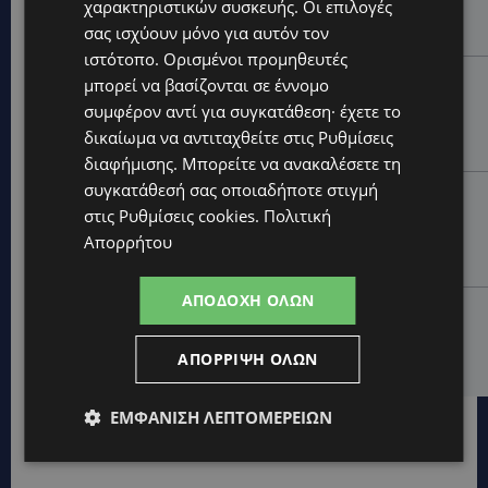
χαρακτηριστικών συσκευής. Οι επιλογές
κατά των Δομών Ανηλίκων – Ζητούν γραπτή
σας ισχύουν μόνο για αυτόν τον
δέσμευση από το Κράτος
ιστότοπο. Ορισμένοι προμηθευτές
UPDATES
μπορεί να βασίζονται σε έννομο
ΑΓΙΟΣ ΙΩΑΝΝΗΣ ΠΙΤΣΙΛΙΑΣ: Ξανανοίγει η πισίνα του
συμφέρον αντί για συγκατάθεση· έχετε το
χωριού – Μια ανάσα δροσιάς για κατοίκους και
δικαίωμα να αντιταχθείτε στις
Ρυθμίσεις
επισκέπτες
διαφήμισης
. Μπορείτε να ανακαλέσετε τη
συγκατάθεσή σας οποιαδήποτε στιγμή
LIFESTYLE
στις
Ρυθμίσεις cookies
.
Πολιτική
ΕΛΕΝΑ ΠΑΠΑΔΟΠΟΥΛΟΥ: Από τη σκηνή στην
Απορρήτου
Αντιπροεδρία του ΘΟΚ – «Μεγάλη τιμή και μεγάλη
ευθύνη»
ΑΠΟΔΟΧΉ ΌΛΩΝ
VIBE NEWS
ARLA PROTEIN: Συνεχίζει να καινοτομεί με το Arla
ΑΠΌΡΡΙΨΗ ΌΛΩΝ
Protein Food to Go.
ΕΜΦΆΝΙΣΗ ΛΕΠΤΟΜΕΡΕΙΏΝ