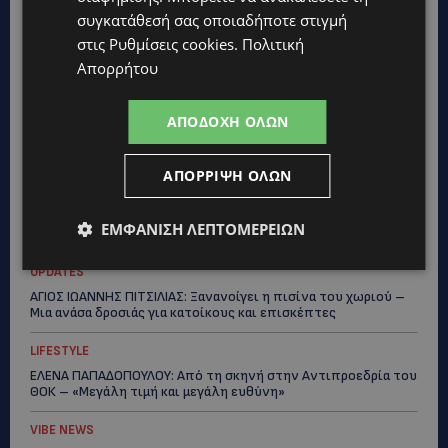
UPDATES
συγκατάθεσή σας οποιαδήποτε στιγμή
ΚΙΤΡΙΝΗ ΠΡΟΕΙΔΟΠΟΙΗΣΗ: Έτοιμοι για παραλία – Στους 40°C
στις
Ρυθμίσεις cookies
.
Πολιτική
και σήμερα η Κύπρος-Πότε θα τεθεί σε ισχύ
Απορρήτου
UPDATES
ΦΕΙΔΙΑΣ ΠΑΝΑΓΙΩΤΟΥ: Η εμφάνισή του στην εκδήλωση για
ΑΠΟΔΟΧΉ ΌΛΩΝ
Ισαάκ και Σολωμού προκάλεσε αντιδράσεις – «Ασέβεια προς
τους νεκρούς»-(Φώτο)
ΑΠΌΡΡΙΨΗ ΌΛΩΝ
UPDATES
ΔΗΜΟΣ ΛΑΤΣΙΩΝ – ΓΕΡΙΟΥ: Πάνω από 8.000 υπογραφές κατά
των Δομών Ανηλίκων – Ζητούν γραπτή δέσμευση από το
ΕΜΦΆΝΙΣΗ ΛΕΠΤΟΜΕΡΕΙΏΝ
Κράτος
UPDATES
ΑΓΙΟΣ ΙΩΑΝΝΗΣ ΠΙΤΣΙΛΙΑΣ: Ξανανοίγει η πισίνα του χωριού –
Μια ανάσα δροσιάς για κατοίκους και επισκέπτες
LIFESTYLE
ΕΛΕΝΑ ΠΑΠΑΔΟΠΟΥΛΟΥ: Από τη σκηνή στην Αντιπροεδρία του
ΘΟΚ – «Μεγάλη τιμή και μεγάλη ευθύνη»
VIBE NEWS