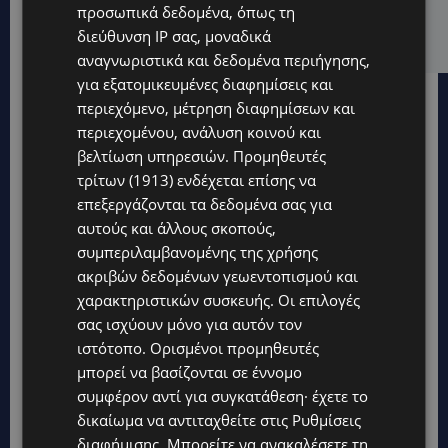
ΕΛΕΝΑ ΠΑΠΑΔΟΠΟΥΛΟΥ: Από τη σκηνή στην
προσωπικά δεδομένα, όπως τη
Αντιπροεδρία του ΘΟΚ – «Μεγάλη τιμή και μεγάλη
διεύθυνση IP σας, μοναδικά
ευθύνη»
αναγνωριστικά και δεδομένα περιήγησης,
για εξατομικευμένες διαφημίσεις και
περιεχόμενο, μέτρηση διαφημίσεων και
περιεχομένου, ανάλυση κοινού και
βελτίωση υπηρεσιών.
Προμηθευτές
τρίτων (1913)
ενδέχεται επίσης να
επεξεργάζονται τα δεδομένα σας για
αυτούς και άλλους σκοπούς,
συμπεριλαμβανομένης της χρήσης
ακριβών δεδομένων γεωεντοπισμού και
χαρακτηριστικών συσκευής. Οι επιλογές
σας ισχύουν μόνο για αυτόν τον
ιστότοπο. Ορισμένοι προμηθευτές
μπορεί να βασίζονται σε έννομο
συμφέρον αντί για συγκατάθεση· έχετε το
Topics
δικαίωμα να αντιταχθείτε στις
Ρυθμίσεις
διαφήμισης
. Μπορείτε να ανακαλέσετε τη