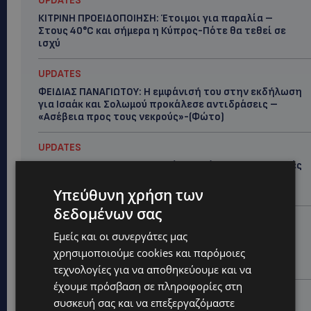
UPDATES
ΚΙΤΡΙΝΗ ΠΡΟΕΙΔΟΠΟΙΗΣΗ: Έτοιμοι για παραλία –
Στους 40°C και σήμερα η Κύπρος-Πότε θα τεθεί σε
ισχύ
UPDATES
ΦΕΙΔΙΑΣ ΠΑΝΑΓΙΩΤΟΥ: Η εμφάνισή του στην εκδήλωση
για Ισαάκ και Σολωμού προκάλεσε αντιδράσεις –
«Ασέβεια προς τους νεκρούς»-(Φώτο)
UPDATES
ΔΗΜΟΣ ΛΑΤΣΙΩΝ – ΓΕΡΙΟΥ: Πάνω από 8.000 υπογραφές
κατά των Δομών Ανηλίκων – Ζητούν γραπτή
δέσμευση από το Κράτος
Υπεύθυνη χρήση των
δεδομένων σας
UPDATES
Εμείς και οι συνεργάτες μας
ΑΓΙΟΣ ΙΩΑΝΝΗΣ ΠΙΤΣΙΛΙΑΣ: Ξανανοίγει η πισίνα του
χωριού – Μια ανάσα δροσιάς για κατοίκους και
χρησιμοποιούμε cookies και παρόμοιες
επισκέπτες
τεχνολογίες για να αποθηκεύουμε και να
έχουμε πρόσβαση σε πληροφορίες στη
LIFESTYLE
συσκευή σας και να επεξεργαζόμαστε