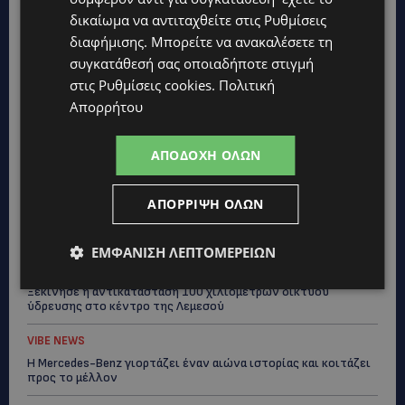
δικαίωμα να αντιταχθείτε στις
Ρυθμίσεις
διαφήμισης
. Μπορείτε να ανακαλέσετε τη
συγκατάθεσή σας οποιαδήποτε στιγμή
Topics
στις
Ρυθμίσεις cookies
.
Πολιτική
Απορρήτου
UPDATES
ΛΑΡΝΑΚΑ: Παράπονα για την πρόσβαση στην παραλία σκύλων
– Πολίτες ζητούν λύσεις για ηλικιωμένους και άτομα με
ΑΠΟΔΟΧΉ ΌΛΩΝ
αναπηρία-(Φώτο)
VIBE NEWS
ΑΠΌΡΡΙΨΗ ΌΛΩΝ
Διεθνώς αναγνωρισμένα κρασιά στην κορυφαία σχέση
ποιότητας-τιμής από τη Lidl Κύπρου
ΕΜΦΆΝΙΣΗ ΛΕΠΤΟΜΕΡΕΙΏΝ
UPDATES
Ξεκίνησε η αντικατάσταση 100 χιλιομέτρων δικτύου
ύδρευσης στο κέντρο της Λεμεσού
VIBE NEWS
Η Mercedes-Benz γιορτάζει έναν αιώνα ιστορίας και κοιτάζει
προς το μέλλον