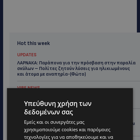
Hot this week
UPDATES
ΛΑΡΝΑΚΑ: Παράπονα για την πρόσβαση στην παραλία
σκύλων – Πολίτες ζητούν λύσεις για ηλικιωμένους
και άτομα με αναπηρία-(Φώτο)
VIBE NEWS
Διεθνώς αναγνωρισμένα κρασιά στην κορυφαία
σχέση ποιότητας-τιμής από τη Lidl Κύπρου
Υπεύθυνη χρήση των
δεδομένων σας
UPDATES
Εμείς και οι συνεργάτες μας
Ξεκίνησε η αντικατάσταση 100 χιλιομέτρων δικτύου
ύδρευσης στο κέντρο της Λεμεσού
χρησιμοποιούμε cookies και παρόμοιες
τεχνολογίες για να αποθηκεύουμε και να