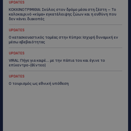
UPDATES
ΚΟΚΚΙΝΟΤΡΙΜΙΘΙΑ: Σκύλος στον δρόμο μέσα στη ζέστη – Το
καλοκαιρινό «κύμα» εγκατάλειψης ζώων και η ευθύνη που
δεν κάνει διακοπές
UPDATES
Ο κατασκευαστικός τομέας στην Κύπρο: Ισχυρή δυναμική εν
μέσω αβεβαιότητας
UPDATES
VIRAL: Πήγε για καφέ… με την πάπια του και έγινε το
επίκεντρο-(Βίντεο)
UPDATES
Ο τουρισμός ως εθνική υπόθεση