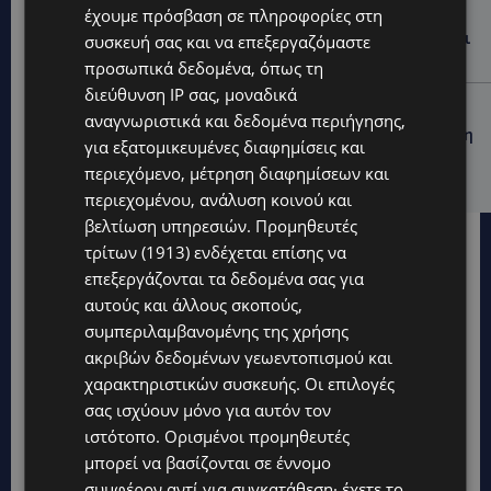
VIBE NEWS
έχουμε πρόσβαση σε πληροφορίες στη
Η Mercedes-Benz γιορτάζει έναν αιώνα ιστορίας και
συσκευή σας και να επεξεργαζόμαστε
κοιτάζει προς το μέλλον
προσωπικά δεδομένα, όπως τη
διεύθυνση IP σας, μοναδικά
UPDATES
αναγνωριστικά και δεδομένα περιήγησης,
ΚΟΚΚΙΝΟΤΡΙΜΙΘΙΑ: Σκύλος στον δρόμο μέσα στη ζέστη
για εξατομικευμένες διαφημίσεις και
– Το καλοκαιρινό «κύμα» εγκατάλειψης ζώων και η
περιεχόμενο, μέτρηση διαφημίσεων και
ευθύνη που δεν κάνει διακοπές
περιεχομένου, ανάλυση κοινού και
βελτίωση υπηρεσιών.
Προμηθευτές
τρίτων (1913)
ενδέχεται επίσης να
επεξεργάζονται τα δεδομένα σας για
αυτούς και άλλους σκοπούς,
συμπεριλαμβανομένης της χρήσης
ακριβών δεδομένων γεωεντοπισμού και
χαρακτηριστικών συσκευής. Οι επιλογές
σας ισχύουν μόνο για αυτόν τον
ιστότοπο. Ορισμένοι προμηθευτές
μπορεί να βασίζονται σε έννομο
συμφέρον αντί για συγκατάθεση· έχετε το