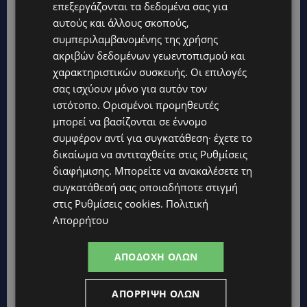
επεξεργάζονται τα δεδομένα σας για
Topics
αυτούς και άλλους σκοπούς,
συμπεριλαμβανομένης της χρήσης
STORIES
ακριβών δεδομένων γεωεντοπισμού και
ΓΕΝΕΘΛΙΟΣ ΗΜΕΡΑ: Η ηλικία είναι μόνο ένας αριθμός – Οι
άνθρωποι και οι στιγμές είναι η πραγματική μας ιστορία
χαρακτηριστικών συσκευής. Οι επιλογές
σας ισχύουν μόνο για αυτόν τον
STORIES
ιστότοπο. Ορισμένοι προμηθευτές
ΕΛΕΝΑ ΑΝΤΩΝΙΑΔΟΥ: Αγώνας ζωής για τη 37χρονη μητέρα
μπορεί να βασίζονται σε έννομο
τριών παιδιών – Έρανος για τη θεραπεία της στην Αγγλία
συμφέρον αντί για συγκατάθεση· έχετε το
UPDATES
δικαίωμα να αντιταχθείτε στις
Ρυθμίσεις
ΚΑΤΑΓΓΕΛΙΑ: Για άνδρα που φέρεται να παρενοχλούσε
διαφήμισης
. Μπορείτε να ανακαλέσετε τη
γυναίκες στο Δασούδι – Σε εξέλιξη οι αστυνομικές έρευνες
συγκατάθεσή σας οποιαδήποτε στιγμή
στις
Ρυθμίσεις cookies
.
Πολιτική
UPDATES
Απορρήτου
ΛΕΥΚΩΣΙΑ: Γιατί ένας 16χρονος φέρεται να έβαλε φωτιά σε
ιστορική μπυραρία – Η Αστυνομία αναζητεί το κίνητρο
ΑΠΟΔΟΧΉ ΌΛΩΝ
UPDATES
ΛΑΤΣΙΑ-ΓΕΡΙ: Στο επίκεντρο η δημιουργία δομών για
ασυνόδευτους ανήλικους – Αντιδρά ο Δήμος, στηρίζει υπό
ΑΠΌΡΡΙΨΗ ΌΛΩΝ
προϋποθέσεις το Κίνημα Οικολόγων