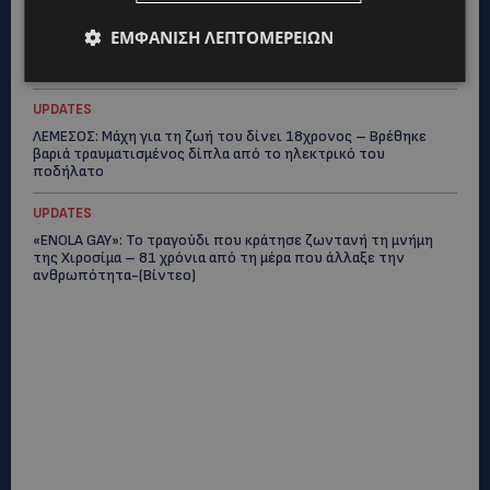
UPDATES
ΕΜΦΆΝΙΣΗ ΛΕΠΤΟΜΕΡΕΙΏΝ
ΣΤΟ «ΚΟΚΚΙΝΟ» Η ΖΕΣΤΗ: Νέα κίτρινη προειδοποίηση και
40άρια στο εσωτερικό
UPDATES
ΛΕΜΕΣΟΣ: Μάχη για τη ζωή του δίνει 18χρονος – Βρέθηκε
βαριά τραυματισμένος δίπλα από το ηλεκτρικό του
ποδήλατο
UPDATES
«ENOLA GAY»: Το τραγούδι που κράτησε ζωντανή τη μνήμη
της Χιροσίμα – 81 χρόνια από τη μέρα που άλλαξε την
ανθρωπότητα-(Bίντεο)