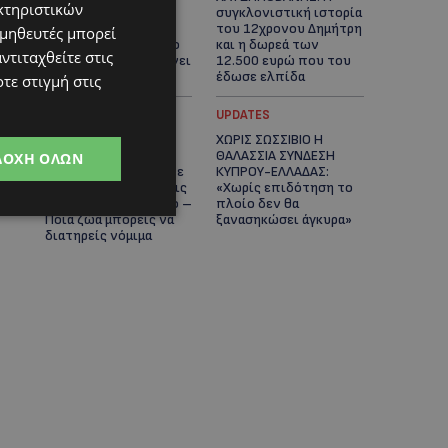
κτηριστικών
Κύπρο, καθεμία
συγκλονιστική ιστορία
μοναδική – Το
του 12χρονου Δημήτρη
ομηθευτές μπορεί
χαδιάρικο τετράποδο
και η δωρεά των
ντιταχθείτε στις
με τη ματιά που λιώνει
12.500 ευρώ που του
καρδιές
έδωσε ελπίδα
τε στιγμή στις
STORIES
UPDATES
ΕΞΩΤΙΚΑ ΖΩΑ ΣΤΗΝ
ΧΩΡΙΣ ΣΩΣΣΙΒΙΟ Η
ΚΥΠΡΟ: Πότε
ΘΑΛΑΣΣΙΑ ΣΥΝΔΕΣΗ
ΔΟΧΉ ΌΛΩΝ
επιτρέπεται και πότε
ΚΥΠΡΟΥ-ΕΛΛΑΔΑΣ:
απαγορεύεται να έχεις
«Χωρίς επιδότηση το
μαϊμού ως κατοικίδιο –
πλοίο δεν θα
Ποια ζώα μπορείς να
ξανασηκώσει άγκυρα»
διατηρείς νόμιμα