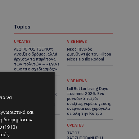
Topics
UPDATES
VIBE NEWS
ΛΕΩΦΟΡΟΣ ΤΣΕΡΙΟΥ:
Νέος Γενικός
Άνοιξε ο δρόμος, αλλά
Διευθυντής του Hilton
άρχισαν τα παράπονα
Nicosia ο Ilio Rodoni
των πολιτών – «Έγινε
σωστά ο σχεδιασμός;»
VIBE NEWS
VIBE NEWS
Η Peugeot είναι ο
Lidl Better Living Days
επίσημος συνεργάτης
#summer2026: Ένα
για να
του Φεστιβάλ
μοναδικό ταξίδι
Κινηματογράφου της
ευεξίας, γεμάτο γεύση,
Βενετίας
ενέργεια και χαμόγελα
αγνωριστικά και
σε όλη την Κύπρο
ση διαφημίσεων
ΚΑΤΟΙΚΙΔΙΑ
UPDATES
 (1913)
ΠΑΓΚΟΣΜΙΑ ΗΜΕΡΑ
ΤΑΣΟΣ
πούς,
ΓΑΤΑΣ: Χιλιάδες στην
ΧΑΤΖΗΓΙΟΒΑΝΗΣ: Η