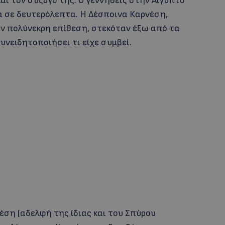
αι τον σύζυγό της. Ο γεννηθείς στην Αίγυπτο
α σε δευτερόλεπτα. Η Δέσποινα Καρνέση,
ν πολύνεκρη επίθεση, στεκόταν έξω από τα
υνειδητοποιήσει τι είχε συμβεί.
έση (αδελφή της ίδιας και του Σπύρου