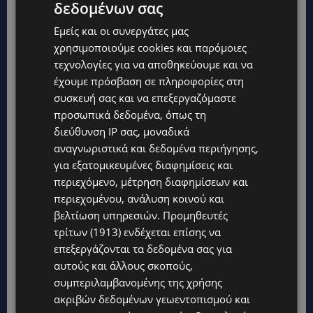
δεδομένων σας
Εμείς και οι συνεργάτες μας
χρησιμοποιούμε cookies και παρόμοιες
τεχνολογίες για να αποθηκεύουμε και να
έχουμε πρόσβαση σε πληροφορίες στη
συσκευή σας και να επεξεργαζόμαστε
προσωπικά δεδομένα, όπως τη
διεύθυνση IP σας, μοναδικά
αναγνωριστικά και δεδομένα περιήγησης,
για εξατομικευμένες διαφημίσεις και
περιεχόμενο, μέτρηση διαφημίσεων και
Topics
περιεχομένου, ανάλυση κοινού και
βελτίωση υπηρεσιών.
Προμηθευτές
ΚΑΤΟΙΚΙΔΙΑ
τρίτων (1913)
ενδέχεται επίσης να
ΠΑΓΚΟΣΜΙΑ ΗΜΕΡΑ ΓΑΤΑΣ: Χιλιάδες στην Κύπρο, καθεμία
μοναδική – Το χαδιάρικο τετράποδο με τη ματιά που λιώνει
επεξεργάζονται τα δεδομένα σας για
καρδιές
αυτούς και άλλους σκοπούς,
συμπεριλαμβανομένης της χρήσης
UPDATES
ακριβών δεδομένων γεωεντοπισμού και
ΤΑΣΟΣ ΧΑΤΖΗΓΙΟΒΑΝΗΣ: Η συγκλονιστική ιστορία του
12χρονου Δημήτρη και η δωρεά των 12.500 ευρώ που του