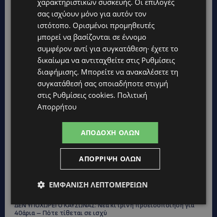
χαρακτηριστικών συσκευής. Οι επιλογές
έδωσε ελπίδα
σας ισχύουν μόνο για αυτόν τον
ιστότοπο. Ορισμένοι προμηθευτές
STORIES
μπορεί να βασίζονται σε έννομο
ΕΞΩΤΙΚΑ ΖΩΑ ΣΤΗΝ ΚΥΠΡΟ: Πότε επιτρέπεται και πότε
απαγορεύεται να έχεις μαϊμού ως κατοικίδιο – Ποια ζώα
συμφέρον αντί για συγκατάθεση· έχετε το
μπορείς να διατηρείς νόμιμα
δικαίωμα να αντιταχθείτε στις
Ρυθμίσεις
διαφήμισης
. Μπορείτε να ανακαλέσετε τη
UPDATES
συγκατάθεσή σας οποιαδήποτε στιγμή
ΧΩΡΙΣ ΣΩΣΣΙΒΙΟ Η ΘΑΛΑΣΣΙΑ ΣΥΝΔΕΣΗ ΚΥΠΡΟΥ-ΕΛΛΑΔΑΣ:
«Χωρίς επιδότηση το πλοίο δεν θα ξανασηκώσει άγκυρα»
στις
Ρυθμίσεις cookies
.
Πολιτική
Απορρήτου
STORIES
ΜΑΡΙΝΟΣ ΚΩΝΣΤΑΝΤΙΝΙΔΗΣ: Οι πρωτοβουλίες για να
ξαναζωντανέψει η Μακαρίου και το κέντρο της Λευκωσίας-
ΑΠΟΔΟΧΉ ΌΛΩΝ
(Βίντεο)
UPDATES
ΑΠΌΡΡΙΨΗ ΌΛΩΝ
ΤΡΟΧΑΙΟ ΣΤΗΝ ΛΕΥΚΩΣΙΑ: Χειροπέδες και στη σύζυγο του
27χρονου – Φέρεται να παραπλάνησε την Αστυνομία
ΕΜΦΆΝΙΣΗ ΛΕΠΤΟΜΕΡΕΙΏΝ
UPDATES
ΔΕΝ ΥΠΟΧΩΡΕΙ Ο ΚΑΥΣΩΝΑΣ: Νέα κίτρινη προειδοποίηση για
40άρια – Πότε τίθεται σε ισχύ