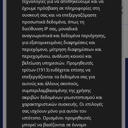
UPDATES
τεχνολογίες για να αποθηκεύουμε και να
ΤΑΣΟΣ ΧΑΤΖΗΓΙΟΒΑΝΗΣ: Η συγκλονιστική ιστορία του
έχουμε πρόσβαση σε πληροφορίες στη
12χρονου Δημήτρη και η δωρεά των 12.500 ευρώ που
συσκευή σας και να επεξεργαζόμαστε
του έδωσε ελπίδα
προσωπικά δεδομένα, όπως τη
διεύθυνση IP σας, μοναδικά
STORIES
αναγνωριστικά και δεδομένα περιήγησης,
ΕΞΩΤΙΚΑ ΖΩΑ ΣΤΗΝ ΚΥΠΡΟ: Πότε επιτρέπεται και
για εξατομικευμένες διαφημίσεις και
πότε απαγορεύεται να έχεις μαϊμού ως κατοικίδιο –
Ποια ζώα μπορείς να διατηρείς νόμιμα
περιεχόμενο, μέτρηση διαφημίσεων και
περιεχομένου, ανάλυση κοινού και
βελτίωση υπηρεσιών.
Προμηθευτές
τρίτων (1913)
ενδέχεται επίσης να
επεξεργάζονται τα δεδομένα σας για
αυτούς και άλλους σκοπούς,
συμπεριλαμβανομένης της χρήσης
ακριβών δεδομένων γεωεντοπισμού και
χαρακτηριστικών συσκευής. Οι επιλογές
σας ισχύουν μόνο για αυτόν τον
ιστότοπο. Ορισμένοι προμηθευτές
μπορεί να βασίζονται σε έννομο