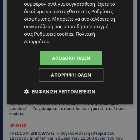
συμφέρον αντί για συγκατάθεση· έχετε το
δικαίωμα να αντιταχθείτε στις
Ρυθμίσεις
διαφήμισης
. Μπορείτε να ανακαλέσετε τη
συγκατάθεσή σας οποιαδήποτε στιγμή
Topics
στις
Ρυθμίσεις cookies
.
Πολιτική
Απορρήτου
VIBE NEWS
Η Peugeot είναι ο επίσημος συνεργάτης του Φεστιβάλ
Κινηματογράφου της Βενετίας
ΑΠΟΔΟΧΉ ΌΛΩΝ
VIBE NEWS
Lidl Better Living Days #summer2026: Ένα μοναδικό ταξίδι
ΑΠΌΡΡΙΨΗ ΌΛΩΝ
ευεξίας, γεμάτο γεύση, ενέργεια και χαμόγελα σε όλη την
Κύπρο
ΕΜΦΆΝΙΣΗ ΛΕΠΤΟΜΕΡΕΙΏΝ
ΚΑΤΟΙΚΙΔΙΑ
ΠΑΓΚΟΣΜΙΑ ΗΜΕΡΑ ΓΑΤΑΣ: Χιλιάδες στην Κύπρο, καθεμία
μοναδική – Το χαδιάρικο τετράποδο με τη ματιά που λιώνει
καρδιές
UPDATES
ΤΑΣΟΣ ΧΑΤΖΗΓΙΟΒΑΝΗΣ: Η συγκλονιστική ιστορία του
12χρονου Δημήτρη και η δωρεά των 12.500 ευρώ που του