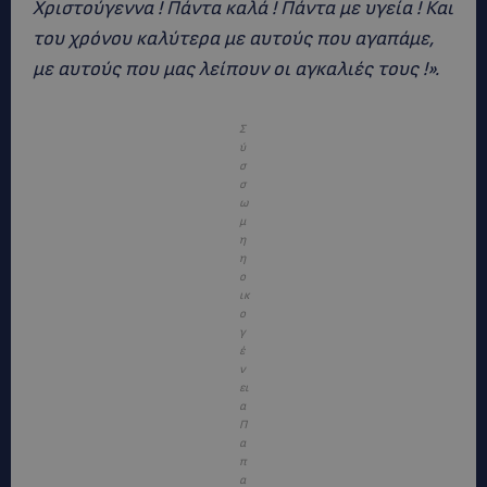
Χριστούγεννα ! Πάντα καλά ! Πάντα με υγεία ! Και
του χρόνου καλύτερα με αυτούς που αγαπάμε,
με αυτούς που μας λείπουν οι αγκαλιές τους !».
Σ
ύ
σ
σ
ω
μ
η
η
ο
ικ
ο
γ
έ
ν
ει
α
Π
α
π
α