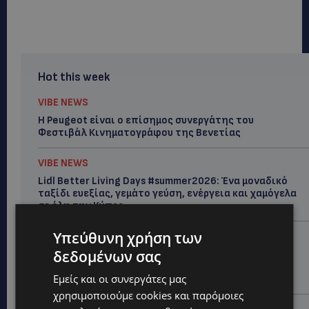
Hot this week
VIBE NEWS
Η Peugeot είναι ο επίσημος συνεργάτης του
Φεστιβάλ Κινηματογράφου της Βενετίας
VIBE NEWS
Lidl Better Living Days #summer2026: Ένα μοναδικό
ταξίδι ευεξίας, γεμάτο γεύση, ενέργεια και χαμόγελα
σε όλη την Κύπρο
Υπεύθυνη χρήση των
ΚΑΤΟΙΚΙΔΙΑ
δεδομένων σας
ΠΑΓΚΟΣΜΙΑ ΗΜΕΡΑ ΓΑΤΑΣ: Χιλιάδες στην Κύπρο,
καθεμία μοναδική – Το χαδιάρικο τετράποδο με τη
Εμείς και οι συνεργάτες μας
ματιά που λιώνει καρδιές
χρησιμοποιούμε cookies και παρόμοιες