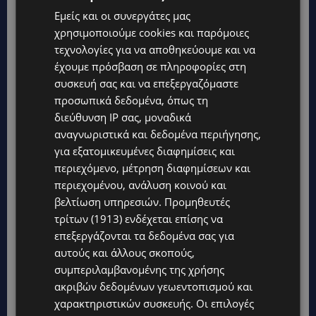
Εμείς και οι συνεργάτες μας
χρησιμοποιούμε cookies και παρόμοιες
τεχνολογίες για να αποθηκεύουμε και να
έχουμε πρόσβαση σε πληροφορίες στη
συσκευή σας και να επεξεργαζόμαστε
προσωπικά δεδομένα, όπως τη
διεύθυνση IP σας, μοναδικά
αναγνωριστικά και δεδομένα περιήγησης,
για εξατομικευμένες διαφημίσεις και
περιεχόμενο, μέτρηση διαφημίσεων και
Topics
περιεχομένου, ανάλυση κοινού και
βελτίωση υπηρεσιών.
Προμηθευτές
UPDATES
τρίτων (1913)
ενδέχεται επίσης να
ΚΟΚΚΙΝΟΤΡΙΜΙΘΙΑ: Σκύλος στον δρόμο μέσα στη ζέστη – Το
επεξεργάζονται τα δεδομένα σας για
καλοκαιρινό «κύμα» εγκατάλειψης ζώων και η ευθύνη που
αυτούς και άλλους σκοπούς,
δεν κάνει διακοπές
συμπεριλαμβανομένης της χρήσης
UPDATES
ακριβών δεδομένων γεωεντοπισμού και
Ο κατασκευαστικός τομέας στην Κύπρο: Ισχυρή δυναμική εν
χαρακτηριστικών συσκευής. Οι επιλογές
μέσω αβεβαιότητας