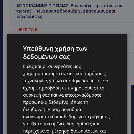
ΑΓΙΟΣ ΙΩΑΝΝΗΣ ΠΙΤΣΙΛΙΑΣ: Ξανανοίγει η πισίνα του
χωριού – Μια ανάσα δροσιάς για κατοίκους και
επισκέπτες
LIFESTYLE
ΕΛΕΝΑ ΠΑΠΑΔΟΠΟΥΛΟΥ: Από τη σκηνή στην
Αντιπροεδρία του ΘΟΚ – «Μεγάλη τιμή και μεγάλη
Υπεύθυνη χρήση των
ευθύνη»
δεδομένων σας
VIBE NEWS
Εμείς και οι συνεργάτες μας
ARLA PROTEIN: Συνεχίζει να καινοτομεί με το Arla
χρησιμοποιούμε cookies και παρόμοιες
Protein Food to Go.
τεχνολογίες για να αποθηκεύουμε και να
έχουμε πρόσβαση σε πληροφορίες στη
συσκευή σας και να επεξεργαζόμαστε
προσωπικά δεδομένα, όπως τη
διεύθυνση IP σας, μοναδικά
αναγνωριστικά και δεδομένα περιήγησης,
για εξατομικευμένες διαφημίσεις και
περιεχόμενο, μέτρηση διαφημίσεων και