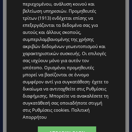
περιεχομένου, ανάλυση κοινού και
βελτίωση υπηρεσιών.
Προμηθευτές
τρίτων (1913)
ενδέχεται επίσης να
επεξεργάζονται τα δεδομένα σας για
αυτούς και άλλους σκοπούς,
συμπεριλαμβανομένης της χρήσης
ακριβών δεδομένων γεωεντοπισμού και
Topics
χαρακτηριστικών συσκευής. Οι επιλογές
σας ισχύουν μόνο για αυτόν τον
UPDATES
ιστότοπο. Ορισμένοι προμηθευτές
ΦΕΙΔΙΑΣ ΠΑΝΑΓΙΩΤΟΥ: Η εμφάνισή του στην εκδήλωση για
μπορεί να βασίζονται σε έννομο
Ισαάκ και Σολωμού προκάλεσε αντιδράσεις – «Ασέβεια προς
τους νεκρούς»-(Φώτο)
συμφέρον αντί για συγκατάθεση· έχετε το
δικαίωμα να αντιταχθείτε στις
Ρυθμίσεις
UPDATES
διαφήμισης
. Μπορείτε να ανακαλέσετε τη
ΔΗΜΟΣ ΛΑΤΣΙΩΝ – ΓΕΡΙΟΥ: Πάνω από 8.000 υπογραφές κατά
συγκατάθεσή σας οποιαδήποτε στιγμή
των Δομών Ανηλίκων – Ζητούν γραπτή δέσμευση από το
Κράτος
στις
Ρυθμίσεις cookies
.
Πολιτική
Απορρήτου
UPDATES
ΑΓΙΟΣ ΙΩΑΝΝΗΣ ΠΙΤΣΙΛΙΑΣ: Ξανανοίγει η πισίνα του χωριού –
Μια ανάσα δροσιάς για κατοίκους και επισκέπτες