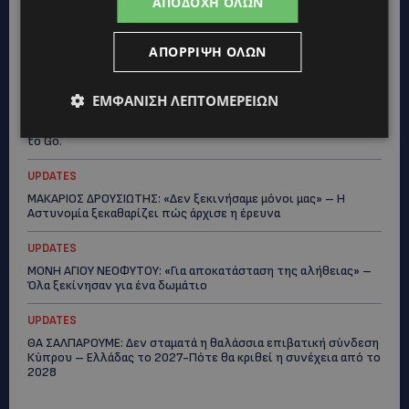
ΑΠΟΔΟΧΉ ΌΛΩΝ
LIFESTYLE
ΑΠΌΡΡΙΨΗ ΌΛΩΝ
ΕΛΕΝΑ ΠΑΠΑΔΟΠΟΥΛΟΥ: Από τη σκηνή στην Αντιπροεδρία του
ΘΟΚ – «Μεγάλη τιμή και μεγάλη ευθύνη»
ΕΜΦΆΝΙΣΗ ΛΕΠΤΟΜΕΡΕΙΏΝ
VIBE NEWS
ARLA PROTEIN: Συνεχίζει να καινοτομεί με το Arla Protein Food
to Go.
UPDATES
ΜΑΚΑΡΙΟΣ ΔΡΟΥΣΙΩΤΗΣ: «Δεν ξεκινήσαμε μόνοι μας» – Η
Αστυνομία ξεκαθαρίζει πώς άρχισε η έρευνα
UPDATES
ΜΟΝΗ ΑΓΙΟΥ ΝΕΟΦΥΤΟΥ: «Για αποκατάσταση της αλήθειας» –
Όλα ξεκίνησαν για ένα δωμάτιο
UPDATES
ΘΑ ΣΑΛΠΑΡΟΥΜΕ: Δεν σταματά η θαλάσσια επιβατική σύνδεση
Κύπρου – Ελλάδας το 2027-Πότε θα κριθεί η συνέχεια από το
2028