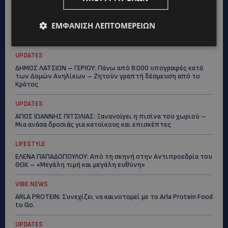
UPDATES
ΦΕΙΔΙΑΣ ΠΑΝΑΓΙΩΤΟΥ: Η εμφάνισή του στην εκδήλωση για
ΕΜΦΆΝΙΣΗ ΛΕΠΤΟΜΕΡΕΙΏΝ
Ισαάκ και Σολωμού προκάλεσε αντιδράσεις – «Ασέβεια προς
τους νεκρούς»-(Φώτο)
UPDATES
ΔΗΜΟΣ ΛΑΤΣΙΩΝ – ΓΕΡΙΟΥ: Πάνω από 8.000 υπογραφές κατά
των Δομών Ανηλίκων – Ζητούν γραπτή δέσμευση από το
Κράτος
UPDATES
ΑΓΙΟΣ ΙΩΑΝΝΗΣ ΠΙΤΣΙΛΙΑΣ: Ξανανοίγει η πισίνα του χωριού –
Μια ανάσα δροσιάς για κατοίκους και επισκέπτες
LIFESTYLE
ΕΛΕΝΑ ΠΑΠΑΔΟΠΟΥΛΟΥ: Από τη σκηνή στην Αντιπροεδρία του
ΘΟΚ – «Μεγάλη τιμή και μεγάλη ευθύνη»
VIBE NEWS
ARLA PROTEIN: Συνεχίζει να καινοτομεί με το Arla Protein Food
to Go.
UPDATES