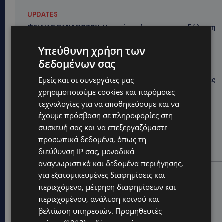
UPDATES
ΦΕΙΔΙΑΣ ΠΑΝΑΓΙΩΤΟΥ: Η εμφάνισή του στην εκδήλωση
για Ισαάκ και Σολωμού προκάλεσε αντιδράσεις –
«Ασέβεια προς τους νεκρούς»-(Φώτο)
Υπεύθυνη χρήση των
δεδομένων σας
UPDATES
Εμείς και οι συνεργάτες μας
ΔΗΜΟΣ ΛΑΤΣΙΩΝ – ΓΕΡΙΟΥ: Πάνω από 8.000 υπογραφές
κατά των Δομών Ανηλίκων – Ζητούν γραπτή
χρησιμοποιούμε cookies και παρόμοιες
δέσμευση από το Κράτος
τεχνολογίες για να αποθηκεύουμε και να
έχουμε πρόσβαση σε πληροφορίες στη
UPDATES
συσκευή σας και να επεξεργαζόμαστε
ΑΓΙΟΣ ΙΩΑΝΝΗΣ ΠΙΤΣΙΛΙΑΣ: Ξανανοίγει η πισίνα του
προσωπικά δεδομένα, όπως τη
χωριού – Μια ανάσα δροσιάς για κατοίκους και
επισκέπτες
διεύθυνση IP σας, μοναδικά
αναγνωριστικά και δεδομένα περιήγησης,
LIFESTYLE
για εξατομικευμένες διαφημίσεις και
ΕΛΕΝΑ ΠΑΠΑΔΟΠΟΥΛΟΥ: Από τη σκηνή στην
περιεχόμενο, μέτρηση διαφημίσεων και
Αντιπροεδρία του ΘΟΚ – «Μεγάλη τιμή και μεγάλη
περιεχομένου, ανάλυση κοινού και
ευθύνη»
βελτίωση υπηρεσιών.
Προμηθευτές