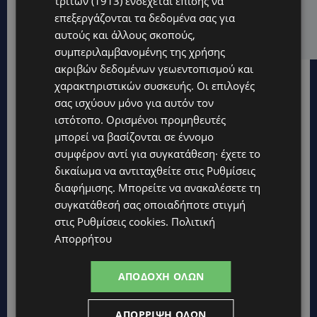
τρίτων (1913)
ενδέχεται επίσης να
VIBE NEWS
επεξεργάζονται τα δεδομένα σας για
ARLA PROTEIN: Συνεχίζει να καινοτομεί με το Arla
αυτούς και άλλους σκοπούς,
Protein Food to Go.
συμπεριλαμβανομένης της χρήσης
ακριβών δεδομένων γεωεντοπισμού και
χαρακτηριστικών συσκευής. Οι επιλογές
σας ισχύουν μόνο για αυτόν τον
ιστότοπο. Ορισμένοι προμηθευτές
μπορεί να βασίζονται σε έννομο
συμφέρον αντί για συγκατάθεση· έχετε το
δικαίωμα να αντιταχθείτε στις
Ρυθμίσεις
διαφήμισης
. Μπορείτε να ανακαλέσετε τη
συγκατάθεσή σας οποιαδήποτε στιγμή
στις
Ρυθμίσεις cookies
.
Πολιτική
Απορρήτου
ΑΠΟΔΟΧΉ ΌΛΩΝ
Topics
ΑΠΌΡΡΙΨΗ ΌΛΩΝ