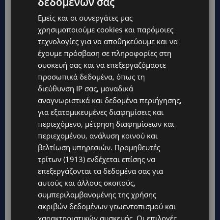
δεδομένων σας
Εμείς και οι συνεργάτες μας
χρησιμοποιούμε cookies και παρόμοιες
τεχνολογίες για να αποθηκεύουμε και να
έχουμε πρόσβαση σε πληροφορίες στη
συσκευή σας και να επεξεργαζόμαστε
προσωπικά δεδομένα, όπως τη
διεύθυνση IP σας, μοναδικά
Topics
αναγνωριστικά και δεδομένα περιήγησης,
για εξατομικευμένες διαφημίσεις και
UPDATES
περιεχόμενο, μέτρηση διαφημίσεων και
ΦΕΙΔΙΑΣ ΠΑΝΑΓΙΩΤΟΥ: Η εμφάνισή του στην εκδήλωση για
περιεχομένου, ανάλυση κοινού και
Ισαάκ και Σολωμού προκάλεσε αντιδράσεις – «Ασέβεια προς
τους νεκρούς»-(Φώτο)
βελτίωση υπηρεσιών.
Προμηθευτές
τρίτων (1913)
ενδέχεται επίσης να
UPDATES
επεξεργάζονται τα δεδομένα σας για
ΔΗΜΟΣ ΛΑΤΣΙΩΝ – ΓΕΡΙΟΥ: Πάνω από 8.000 υπογραφές κατά
αυτούς και άλλους σκοπούς,
των Δομών Ανηλίκων – Ζητούν γραπτή δέσμευση από το
Κράτος
συμπεριλαμβανομένης της χρήσης
ακριβών δεδομένων γεωεντοπισμού και
UPDATES
χαρακτηριστικών συσκευής. Οι επιλογές