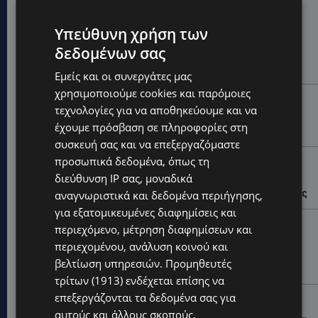
Hot this week
Υπεύθυνη χρήση των
UPDATES
δεδομένων σας
VIRAL: Κοράκι πήρε στο κυνήγι γυναίκα – Η
απρόσμενη επίθεση καταγράφηκε σε βίντεο
Εμείς και οι συνεργάτες μας
χρησιμοποιούμε cookies και παρόμοιες
UPDATES
τεχνολογίες για να αποθηκεύουμε και να
ΕΤΟΙΜΑΣΤΕΙΤΕ ΓΙΑ ΚΑΘΥΣΤΕΡΗΣΕΙΣ: Κλειστή λωρίδα
έχουμε πρόσβαση σε πληροφορίες στη
στον αυτοκινητόδρομο Αμμοχώστου – Λάρνακας
συσκευή σας και να επεξεργαζόμαστε
προσωπικά δεδομένα, όπως τη
UPDATES
διεύθυνση IP σας, μοναδικά
ΙΣΑΑΚ-ΣΟΛΩΜΟΥ: Κλείνουν συμβολικά οδοφράγματα
την Παρασκευή – Πού και τι ώρα θα γίνουν οι δράσεις
αναγνωριστικά και δεδομένα περιήγησης,
για εξατομικευμένες διαφημίσεις και
UPDATES
περιεχόμενο, μέτρηση διαφημίσεων και
ΣΥΛΛΗΨΕΙΣ: 161 οδηγοί με υπερβολική ταχύτητα σε
περιεχομένου, ανάλυση κοινού και
μία νύχτα – Η παράβαση που κυριάρχησε στους
βελτίωση υπηρεσιών.
Προμηθευτές
ελέγχους
τρίτων (1913)
ενδέχεται επίσης να
επεξεργάζονται τα δεδομένα σας για
STORIES
αυτούς και άλλους σκοπούς,