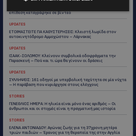
UPDATES
VIRAL: Κοράκι πήρε στο κυνήγι γυναίκα – Η απρόσμενη
επίθεση καταγράφηκε σε βίντεο
UPDATES
ΕΤΟΙΜΑΣΤΕΙΤΕ ΓΙΑ ΚΑΘΥΣΤΕΡΗΣΕΙΣ: Κλειστή λωρίδα στον
αυτοκινητόδρομο Αμμοχώστου – Λάρνακας
UPDATES
ΙΣΑΑΚ-ΣΟΛΩΜΟΥ: Κλείνουν συμβολικά οδοφράγματα την
Παρασκευή – Πού και τι ώρα θα γίνουν οι δράσεις
UPDATES
ΣΥΛΛΗΨΕΙΣ: 161 οδηγοί με υπερβολική ταχύτητα σε μία νύχτα
– Η παράβαση που κυριάρχησε στους ελέγχους
STORIES
ΓΕΝΕΘΛΙΟΣ ΗΜΕΡΑ: Η ηλικία είναι μόνο ένας αριθμός – Οι
άνθρωποι και οι στιγμές είναι η πραγματική μας ιστορία
STORIES
ΕΛΕΝΑ ΑΝΤΩΝΙΑΔΟΥ: Αγώνας ζωής για τη 37χρονη μητέρα
τριών παιδιών – Έρανος για τη θεραπεία της στην Αγγλία