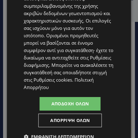
ΓΕΝΕΘΛΙΟΣ ΗΜΕΡΑ: Η ηλικία είναι μόνο ένας αριθμός –
Οι άνθρωποι και οι στιγμές είναι η πραγματική μας
συμπεριλαμβανομένης της χρήσης
ιστορία
ακριβών δεδομένων γεωεντοπισμού και
χαρακτηριστικών συσκευής. Οι επιλογές
σας ισχύουν μόνο για αυτόν τον
ιστότοπο. Ορισμένοι προμηθευτές
μπορεί να βασίζονται σε έννομο
συμφέρον αντί για συγκατάθεση· έχετε το
δικαίωμα να αντιταχθείτε στις
Ρυθμίσεις
διαφήμισης
. Μπορείτε να ανακαλέσετε τη
συγκατάθεσή σας οποιαδήποτε στιγμή
στις
Ρυθμίσεις cookies
.
Πολιτική
Απορρήτου
ΑΠΟΔΟΧΉ ΌΛΩΝ
ΑΠΌΡΡΙΨΗ ΌΛΩΝ
Topics
ΕΜΦΆΝΙΣΗ ΛΕΠΤΟΜΕΡΕΙΏΝ