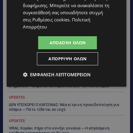
ΕΞΩΤΙΚΑ ΖΩΑ ΣΤΗΝ ΚΥΠΡΟ: Πότε επιτρέπεται και πότε
διαφήμισης
. Μπορείτε να ανακαλέσετε τη
απαγορεύεται να έχεις μαϊμού ως κατοικίδιο – Ποια ζώα
μπορείς να διατηρείς νόμιμα
συγκατάθεσή σας οποιαδήποτε στιγμή
στις
Ρυθμίσεις cookies
.
Πολιτική
UPDATES
Απορρήτου
ΧΩΡΙΣ ΣΩΣΣΙΒΙΟ Η ΘΑΛΑΣΣΙΑ ΣΥΝΔΕΣΗ ΚΥΠΡΟΥ-ΕΛΛΑΔΑΣ:
«Χωρίς επιδότηση το πλοίο δεν θα ξανασηκώσει άγκυρα»
ΑΠΟΔΟΧΉ ΌΛΩΝ
STORIES
ΜΑΡΙΝΟΣ ΚΩΝΣΤΑΝΤΙΝΙΔΗΣ: Οι πρωτοβουλίες για να
ξαναζωντανέψει η Μακαρίου και το κέντρο της Λευκωσίας-
ΑΠΌΡΡΙΨΗ ΌΛΩΝ
(Βίντεο)
ΕΜΦΆΝΙΣΗ ΛΕΠΤΟΜΕΡΕΙΏΝ
UPDATES
ΤΡΟΧΑΙΟ ΣΤΗΝ ΛΕΥΚΩΣΙΑ: Χειροπέδες και στη σύζυγο του
27χρονου – Φέρεται να παραπλάνησε την Αστυνομία
UPDATES
ΔΕΝ ΥΠΟΧΩΡΕΙ Ο ΚΑΥΣΩΝΑΣ: Νέα κίτρινη προειδοποίηση για
40άρια – Πότε τίθεται σε ισχύ
UPDATES
VIRAL: Κοράκι πήρε στο κυνήγι γυναίκα – Η απρόσμενη
επίθεση καταγράφηκε σε βίντεο