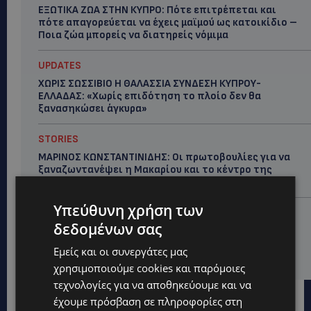
ΕΞΩΤΙΚΑ ΖΩΑ ΣΤΗΝ ΚΥΠΡΟ: Πότε επιτρέπεται και
πότε απαγορεύεται να έχεις μαϊμού ως κατοικίδιο –
Ποια ζώα μπορείς να διατηρείς νόμιμα
UPDATES
ΧΩΡΙΣ ΣΩΣΣΙΒΙΟ Η ΘΑΛΑΣΣΙΑ ΣΥΝΔΕΣΗ ΚΥΠΡΟΥ-
ΕΛΛΑΔΑΣ: «Χωρίς επιδότηση το πλοίο δεν θα
ξανασηκώσει άγκυρα»
STORIES
ΜΑΡΙΝΟΣ ΚΩΝΣΤΑΝΤΙΝΙΔΗΣ: Οι πρωτοβουλίες για να
ξαναζωντανέψει η Μακαρίου και το κέντρο της
Λευκωσίας-(Βίντεο)
Υπεύθυνη χρήση των
UPDATES
δεδομένων σας
ΤΡΟΧΑΙΟ ΣΤΗΝ ΛΕΥΚΩΣΙΑ: Χειροπέδες και στη σύζυγο
του 27χρονου – Φέρεται να παραπλάνησε την
Εμείς και οι συνεργάτες μας
Αστυνομία
χρησιμοποιούμε cookies και παρόμοιες
τεχνολογίες για να αποθηκεύουμε και να
έχουμε πρόσβαση σε πληροφορίες στη