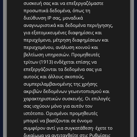
συσκευή σας και να επεξεργαζόμαστε
προσωπικά δεδομένα, όπως τη
διεύθυνση IP σας, μοναδικά
αναγνωριστικά και δεδομένα περιήγησης,
για εξατομικευμένες διαφημίσεις και
περιεχόμενο, μέτρηση διαφημίσεων και
περιεχομένου, ανάλυση κοινού και
βελτίωση υπηρεσιών.
Προμηθευτές
τρίτων (1913)
ενδέχεται επίσης να
επεξεργάζονται τα δεδομένα σας για
αυτούς και άλλους σκοπούς,
συμπεριλαμβανομένης της χρήσης
Topics
ακριβών δεδομένων γεωεντοπισμού και
χαρακτηριστικών συσκευής. Οι επιλογές
UPDATES
σας ισχύουν μόνο για αυτόν τον
ΤΑΣΟΣ ΧΑΤΖΗΓΙΟΒΑΝΗΣ: Η συγκλονιστική ιστορία του
ιστότοπο. Ορισμένοι προμηθευτές
12χρονου Δημήτρη και η δωρεά των 12.500 ευρώ που του
έδωσε ελπίδα
μπορεί να βασίζονται σε έννομο
συμφέρον αντί για συγκατάθεση· έχετε το
STORIES
δικαίωμα να αντιταχθείτε στις
Ρυθμίσεις