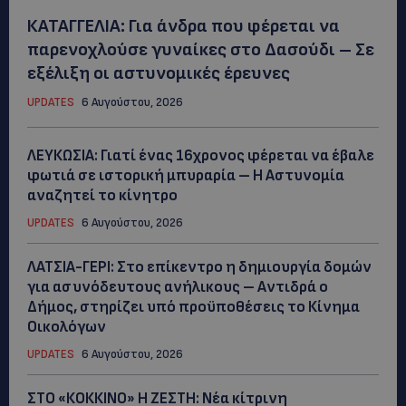
ΚΑΤΑΓΓΕΛΙΑ: Για άνδρα που φέρεται να
παρενοχλούσε γυναίκες στο Δασούδι – Σε
εξέλιξη οι αστυνομικές έρευνες
UPDATES
6 Αυγούστου, 2026
ΛΕΥΚΩΣΙΑ: Γιατί ένας 16χρονος φέρεται να έβαλε
φωτιά σε ιστορική μπυραρία – Η Αστυνομία
αναζητεί το κίνητρο
UPDATES
6 Αυγούστου, 2026
ΛΑΤΣΙΑ-ΓΕΡΙ: Στο επίκεντρο η δημιουργία δομών
για ασυνόδευτους ανήλικους – Αντιδρά ο
Δήμος, στηρίζει υπό προϋποθέσεις το Κίνημα
Οικολόγων
UPDATES
6 Αυγούστου, 2026
ΣΤΟ «ΚΟΚΚΙΝΟ» Η ΖΕΣΤΗ: Νέα κίτρινη