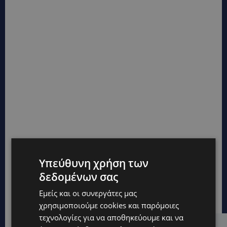
Υπεύθυνη χρήση των
δεδομένων σας
Εμείς και οι συνεργάτες μας
χρησιμοποιούμε cookies και παρόμοιες
τεχνολογίες για να αποθηκεύουμε και να