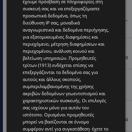
έχουμε πρόσβαση σε πληροφορίες στη
Hot this week
συσκευή σας και να επεξεργαζόμαστε
STORIES
προσωπικά δεδομένα, όπως τη
ΓΕΝΕΘΛΙΟΣ ΗΜΕΡΑ: Η ηλικία είναι μόνο ένας αριθμός –
διεύθυνση IP σας, μοναδικά
Οι άνθρωποι και οι στιγμές είναι η πραγματική μας
αναγνωριστικά και δεδομένα περιήγησης,
ιστορία
για εξατομικευμένες διαφημίσεις και
περιεχόμενο, μέτρηση διαφημίσεων και
STORIES
περιεχομένου, ανάλυση κοινού και
ΕΛΕΝΑ ΑΝΤΩΝΙΑΔΟΥ: Αγώνας ζωής για τη 37χρονη
μητέρα τριών παιδιών – Έρανος για τη θεραπεία της
βελτίωση υπηρεσιών.
Προμηθευτές
στην Αγγλία
τρίτων (1913)
ενδέχεται επίσης να
επεξεργάζονται τα δεδομένα σας για
UPDATES
αυτούς και άλλους σκοπούς,
ΚΑΤΑΓΓΕΛΙΑ: Για άνδρα που φέρεται να παρενοχλούσε
συμπεριλαμβανομένης της χρήσης
γυναίκες στο Δασούδι – Σε εξέλιξη οι αστυνομικές
ακριβών δεδομένων γεωεντοπισμού και
έρευνες
χαρακτηριστικών συσκευής. Οι επιλογές
UPDATES
σας ισχύουν μόνο για αυτόν τον
ΛΕΥΚΩΣΙΑ: Γιατί ένας 16χρονος φέρεται να έβαλε
ιστότοπο. Ορισμένοι προμηθευτές
φωτιά σε ιστορική μπυραρία – Η Αστυνομία αναζητεί
μπορεί να βασίζονται σε έννομο
το κίνητρο
συμφέρον αντί για συγκατάθεση· έχετε το