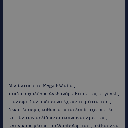
Μιλώντας στο Mega Ελλάδος η
παιδοψυχολόγος Αλεξάνδρα Καπάτου, οι γονείς
των εφήβων πρέπει να έχουν τα μάτια τους
δεκατέσσερα, καθώς οι ύπουλοι διαχειριστές
αυτών των σελίδων επικοινωνούν με τους
ανήλικους μέσω του WhatsApp τους πείθουν να