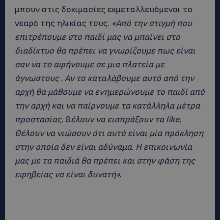
μπουν στις δοκιμασίες εκμεταλλευόμενοι το
νεαρό της ηλικίας τους.
«Από την στιγμή που
επιτρέπουμε στο παιδί μας να μπαίνει στο
διαδίκτυο θα πρέπει να γνωρίζουμε πως είναι
σαν να το αφήνουμε σε μια πλατεία με
άγνωστους . Αν το καταλάβουμε αυτό από την
αρχή θα μάθουμε να ενημερώνουμε το παιδί από
την αρχή και να παίρνουμε τα κατάλληλα μέτρα
προστασίας.
Θ
έλουν να εισπράξουν τα like.
Θέλουν να νιώσουν ότι αυτό είναι μία πρόκληση
στην οποία δεν είναι αδύναμα. Η επικοινωνία
μας με τα παιδιά θα πρέπει και στην φάση της
εφηβείας να είναι δυνατή».