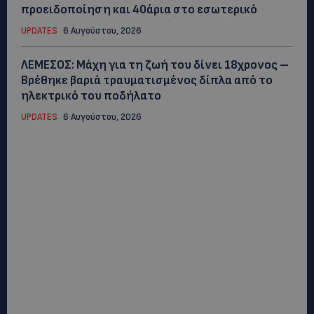
προειδοποίηση και 40άρια στο εσωτερικό
UPDATES
6 Αυγούστου, 2026
ΛΕΜΕΣΟΣ: Μάχη για τη ζωή του δίνει 18χρονος –
Βρέθηκε βαριά τραυματισμένος δίπλα από το
ηλεκτρικό του ποδήλατο
UPDATES
6 Αυγούστου, 2026