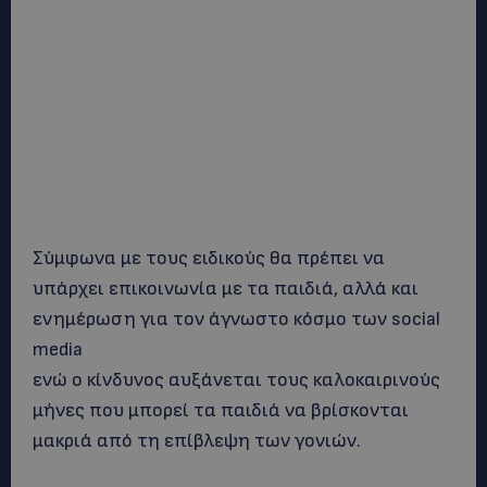
Σύμφωνα με τους ειδικούς θα πρέπει να
υπάρχει επικοινωνία με τα παιδιά, αλλά και
ενημέρωση για τον άγνωστο κόσμο των social
media
ενώ ο κίνδυνος αυξάνεται τους καλοκαιρινούς
μήνες που μπορεί τα παιδιά να βρίσκονται
μακριά από τη επίβλεψη των γονιών.