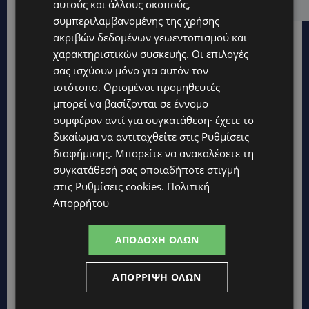
αυτούς και άλλους σκοπούς,
συμπεριλαμβανομένης της χρήσης
ακριβών δεδομένων γεωεντοπισμού και
χαρακτηριστικών συσκευής. Οι επιλογές
σας ισχύουν μόνο για αυτόν τον
ιστότοπο. Ορισμένοι προμηθευτές
μπορεί να βασίζονται σε έννομο
συμφέρον αντί για συγκατάθεση· έχετε το
δικαίωμα να αντιταχθείτε στις
Ρυθμίσεις
διαφήμισης
. Μπορείτε να ανακαλέσετε τη
συγκατάθεσή σας οποιαδήποτε στιγμή
στις
Ρυθμίσεις cookies
.
Πολιτική
Απορρήτου
ΑΠΟΔΟΧΉ ΌΛΩΝ
Topics
ΑΠΌΡΡΙΨΗ ΌΛΩΝ
STORIES
ΓΕΝΕΘΛΙΟΣ ΗΜΕΡΑ: Η ηλικία είναι μόνο ένας αριθμός – Οι