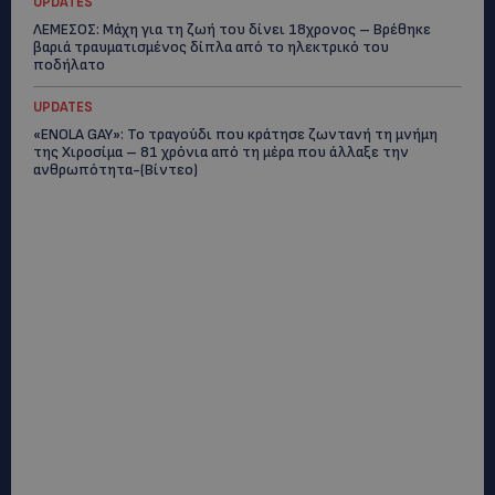
UPDATES
ΛΕΜΕΣΟΣ: Μάχη για τη ζωή του δίνει 18χρονος – Βρέθηκε
βαριά τραυματισμένος δίπλα από το ηλεκτρικό του
ποδήλατο
UPDATES
«ENOLA GAY»: Το τραγούδι που κράτησε ζωντανή τη μνήμη
της Χιροσίμα – 81 χρόνια από τη μέρα που άλλαξε την
ανθρωπότητα-(Bίντεο)