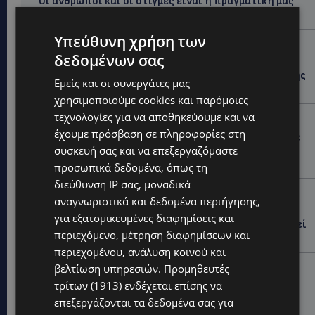
Οι άνθρωποι και οι στιγμές είναι η πραγματική μας
ιστορία
Υπεύθυνη χρήση των
STORIES
δεδομένων σας
ΕΛΕΝΑ ΑΝΤΩΝΙΑΔΟΥ: Αγώνας ζωής για τη 37χρονη
μητέρα τριών παιδιών – Έρανος για τη θεραπεία της
Εμείς και οι συνεργάτες μας
στην Αγγλία
χρησιμοποιούμε cookies και παρόμοιες
τεχνολογίες για να αποθηκεύουμε και να
UPDATES
έχουμε πρόσβαση σε πληροφορίες στη
ΚΑΤΑΓΓΕΛΙΑ: Για άνδρα που φέρεται να παρενοχλούσε
γυναίκες στο Δασούδι – Σε εξέλιξη οι αστυνομικές
συσκευή σας και να επεξεργαζόμαστε
έρευνες
προσωπικά δεδομένα, όπως τη
διεύθυνση IP σας, μοναδικά
UPDATES
αναγνωριστικά και δεδομένα περιήγησης,
ΛΕΥΚΩΣΙΑ: Γιατί ένας 16χρονος φέρεται να έβαλε
για εξατομικευμένες διαφημίσεις και
φωτιά σε ιστορική μπυραρία – Η Αστυνομία αναζητεί
περιεχόμενο, μέτρηση διαφημίσεων και
το κίνητρο
περιεχομένου, ανάλυση κοινού και
UPDATES
βελτίωση υπηρεσιών.
Προμηθευτές
τρίτων (1913)
ενδέχεται επίσης να
ΛΑΤΣΙΑ-ΓΕΡΙ: Στο επίκεντρο η δημιουργία δομών για
ασυνόδευτους ανήλικους – Αντιδρά ο Δήμος,
επεξεργάζονται τα δεδομένα σας για
στηρίζει υπό προϋποθέσεις το Κίνημα Οικολόγων