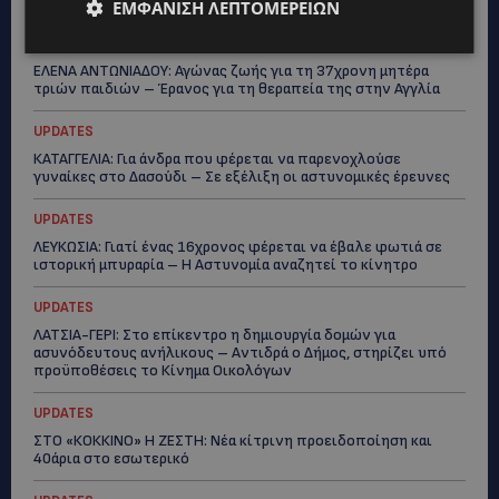
άνθρωποι και οι στιγμές είναι η πραγματική μας ιστορία
ΕΜΦΆΝΙΣΗ ΛΕΠΤΟΜΕΡΕΙΏΝ
STORIES
ΕΛΕΝΑ ΑΝΤΩΝΙΑΔΟΥ: Αγώνας ζωής για τη 37χρονη μητέρα
τριών παιδιών – Έρανος για τη θεραπεία της στην Αγγλία
UPDATES
ΚΑΤΑΓΓΕΛΙΑ: Για άνδρα που φέρεται να παρενοχλούσε
γυναίκες στο Δασούδι – Σε εξέλιξη οι αστυνομικές έρευνες
UPDATES
ΛΕΥΚΩΣΙΑ: Γιατί ένας 16χρονος φέρεται να έβαλε φωτιά σε
ιστορική μπυραρία – Η Αστυνομία αναζητεί το κίνητρο
UPDATES
ΛΑΤΣΙΑ-ΓΕΡΙ: Στο επίκεντρο η δημιουργία δομών για
ασυνόδευτους ανήλικους – Αντιδρά ο Δήμος, στηρίζει υπό
προϋποθέσεις το Κίνημα Οικολόγων
UPDATES
ΣΤΟ «ΚΟΚΚΙΝΟ» Η ΖΕΣΤΗ: Νέα κίτρινη προειδοποίηση και
40άρια στο εσωτερικό