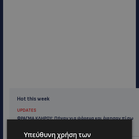
Hot this week
UPDATES
ΦΡΑΓΜΑ ΚΛΗΡΟΥ: Πήγαν για ψάρεμα και άφησαν πίσω
τους σκουπίδια – Εικόνες που προβληματίζουν-
(Φώτο)
Υπεύθυνη χρήση των