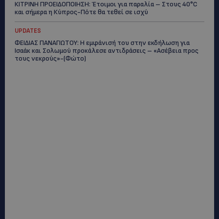
ΚΙΤΡΙΝΗ ΠΡΟΕΙΔΟΠΟΙΗΣΗ: Έτοιμοι για παραλία – Στους 40°C
και σήμερα η Κύπρος-Πότε θα τεθεί σε ισχύ
UPDATES
ΦΕΙΔΙΑΣ ΠΑΝΑΓΙΩΤΟΥ: Η εμφάνισή του στην εκδήλωση για
Ισαάκ και Σολωμού προκάλεσε αντιδράσεις – «Ασέβεια προς
τους νεκρούς»-(Φώτο)