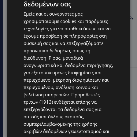
δεδομένων σας
LIFESTYLE
ΝΙΚΟΣ ΚΑΛΟΓΕΡΟΠΟΥΛΟΣ: Έφυγε από τη ζωή ο
Εμείς και οι συνεργάτες μας
πολυτάλαντος καλλιτέχνης που ξεχώρισε σε θέατρο,
χρησιμοποιούμε cookies και παρόμοιες
κινηματογράφο και τηλεόραση-(Bίντεο)
τεχνολογίες για να αποθηκεύουμε και να
έχουμε πρόσβαση σε πληροφορίες στη
UPDATES
συσκευή σας και να επεξεργαζόμαστε
ΜΑΡΙΑ ΜΑΡΚΟΥ «ΠΙΚΚΟΥΑ: Τον κατέγραψε η κάμερα να
μπαίνει στο σπίτι της –Έλειπε στο εξωτερικό
προσωπικά δεδομένα, όπως τη
εκπροσωπώντας την Κύπρο: «Αύριο μπορεί να είναι
διεύθυνση IP σας, μοναδικά
κάποιος που...
αναγνωριστικά και δεδομένα περιήγησης,
για εξατομικευμένες διαφημίσεις και
CALENDAR
περιεχόμενο, μέτρηση διαφημίσεων και
ΑΠΟ ΤΗΝ ΚΥΠΡΟ ΣΤΟ ΛΟΝΔΙΝΟ ΚΑΙ ΤΟ ΕΔΙΜΒΟΥΡΓΟ: Η
περιεχομένου, ανάλυση κοινού και
Στέλλα Παπά γράφει τη δική της σελίδα στη διεθνή
εικαστική σκηνή
βελτίωση υπηρεσιών.
Προμηθευτές
τρίτων (1913)
ενδέχεται επίσης να
UPDATES
επεξεργάζονται τα δεδομένα σας για
ΦΩΤΟ: Αγνοείται 51χρονος – Έκκληση της
αυτούς και άλλους σκοπούς,
Αστυνομίας για τον εντοπισμό του
συμπεριλαμβανομένης της χρήσης
ακριβών δεδομένων γεωεντοπισμού και