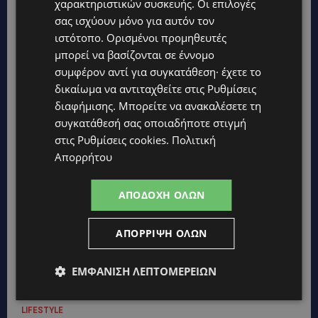
χαρακτηριστικών συσκευής. Οι επιλογές
σας ισχύουν μόνο για αυτόν τον
ιστότοπο. Ορισμένοι προμηθευτές
μπορεί να βασίζονται σε έννομο
συμφέρον αντί για συγκατάθεση· έχετε το
δικαίωμα να αντιταχθείτε στις
Ρυθμίσεις
διαφήμισης
. Μπορείτε να ανακαλέσετε τη
συγκατάθεσή σας οποιαδήποτε στιγμή
στις
Ρυθμίσεις cookies
.
Πολιτική
Απορρήτου
ΑΠΟΔΟΧΉ ΌΛΩΝ
Topics
ΑΠΌΡΡΙΨΗ ΌΛΩΝ
UPDATES
ΕΜΦΆΝΙΣΗ ΛΕΠΤΟΜΕΡΕΙΏΝ
ΦΡΑΓΜΑ ΚΛΗΡΟΥ: Πήγαν για ψάρεμα και άφησαν πίσω τους
σκουπίδια – Εικόνες που προβληματίζουν-(Φώτο)
LIFESTYLE