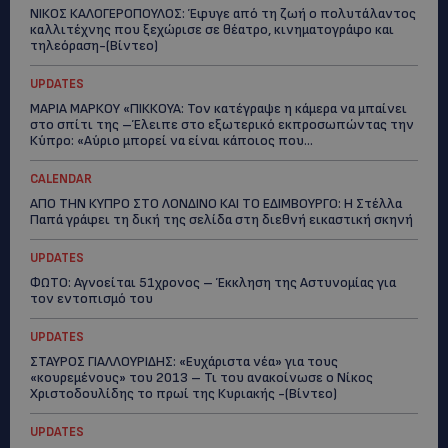
ΝΙΚΟΣ ΚΑΛΟΓΕΡΟΠΟΥΛΟΣ: Έφυγε από τη ζωή ο πολυτάλαντος
καλλιτέχνης που ξεχώρισε σε θέατρο, κινηματογράφο και
τηλεόραση-(Bίντεο)
UPDATES
ΜΑΡΙΑ ΜΑΡΚΟΥ «ΠΙΚΚΟΥΑ: Τον κατέγραψε η κάμερα να μπαίνει
στο σπίτι της –Έλειπε στο εξωτερικό εκπροσωπώντας την
Κύπρο: «Αύριο μπορεί να είναι κάποιος που...
CALENDAR
ΑΠΟ ΤΗΝ ΚΥΠΡΟ ΣΤΟ ΛΟΝΔΙΝΟ ΚΑΙ ΤΟ ΕΔΙΜΒΟΥΡΓΟ: Η Στέλλα
Παπά γράφει τη δική της σελίδα στη διεθνή εικαστική σκηνή
UPDATES
ΦΩΤΟ: Αγνοείται 51χρονος – Έκκληση της Αστυνομίας για
τον εντοπισμό του
UPDATES
ΣΤΑΥΡΟΣ ΓΙΑΛΛΟΥΡΙΔΗΣ: «Ευχάριστα νέα» για τους
«κουρεμένους» του 2013 – Τι του ανακοίνωσε ο Νίκος
Χριστοδουλίδης το πρωί της Κυριακής -(Βίντεο)
UPDATES