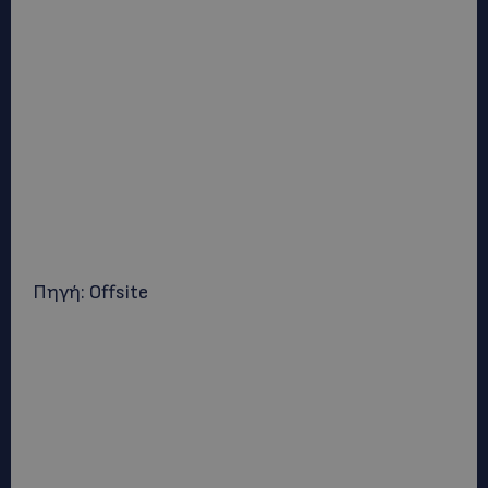
Πηγή: Οffsite