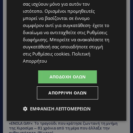
γυναίκες στο Δασούδι – Σε εξέλιξη οι αστυνομικές έρευνες
σας ισχύουν μόνο για αυτόν τον
ιστότοπο. Ορισμένοι προμηθευτές
UPDATES
μπορεί να βασίζονται σε έννομο
ΛΕΥΚΩΣΙΑ: Γιατί ένας 16χρονος φέρεται να έβαλε φωτιά σε
ιστορική μπυραρία – Η Αστυνομία αναζητεί το κίνητρο
συμφέρον αντί για συγκατάθεση· έχετε το
δικαίωμα να αντιταχθείτε στις
Ρυθμίσεις
UPDATES
διαφήμισης
. Μπορείτε να ανακαλέσετε τη
ΛΑΤΣΙΑ-ΓΕΡΙ: Στο επίκεντρο η δημιουργία δομών για
συγκατάθεσή σας οποιαδήποτε στιγμή
ασυνόδευτους ανήλικους – Αντιδρά ο Δήμος, στηρίζει υπό
προϋποθέσεις το Κίνημα Οικολόγων
στις
Ρυθμίσεις cookies
.
Πολιτική
Απορρήτου
UPDATES
ΣΤΟ «ΚΟΚΚΙΝΟ» Η ΖΕΣΤΗ: Νέα κίτρινη προειδοποίηση και
40άρια στο εσωτερικό
ΑΠΟΔΟΧΉ ΌΛΩΝ
UPDATES
ΑΠΌΡΡΙΨΗ ΌΛΩΝ
ΛΕΜΕΣΟΣ: Μάχη για τη ζωή του δίνει 18χρονος – Βρέθηκε
βαριά τραυματισμένος δίπλα από το ηλεκτρικό του
ποδήλατο
ΕΜΦΆΝΙΣΗ ΛΕΠΤΟΜΕΡΕΙΏΝ
UPDATES
«ENOLA GAY»: Το τραγούδι που κράτησε ζωντανή τη μνήμη
της Χιροσίμα – 81 χρόνια από τη μέρα που άλλαξε την
ανθρωπότητα-(Bίντεο)