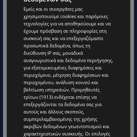
Εμείς και οι συνεργάτες μας
χρησιμοποιούμε cookies και παρόμοιες
τεχνολογίες για να αποθηκεύουμε και να
έχουμε πρόσβαση σε πληροφορίες στη
συσκευή σας και να επεξεργαζόμαστε
προσωπικά δεδομένα, όπως τη
διεύθυνση IP σας, μοναδικά
αναγνωριστικά και δεδομένα περιήγησης,
Topics
για εξατομικευμένες διαφημίσεις και
περιεχόμενο, μέτρηση διαφημίσεων και
STORIES
περιεχομένου, ανάλυση κοινού και
ΓΕΝΕΘΛΙΟΣ ΗΜΕΡΑ: Η ηλικία είναι μόνο ένας αριθμός – Οι
βελτίωση υπηρεσιών.
Προμηθευτές
άνθρωποι και οι στιγμές είναι η πραγματική μας ιστορία
τρίτων (1913)
ενδέχεται επίσης να
STORIES
επεξεργάζονται τα δεδομένα σας για
ΕΛΕΝΑ ΑΝΤΩΝΙΑΔΟΥ: Αγώνας ζωής για τη 37χρονη μητέρα
αυτούς και άλλους σκοπούς,
τριών παιδιών – Έρανος για τη θεραπεία της στην Αγγλία
συμπεριλαμβανομένης της χρήσης
ακριβών δεδομένων γεωεντοπισμού και
UPDATES
χαρακτηριστικών συσκευής. Οι επιλογές
ΚΑΤΑΓΓΕΛΙΑ: Για άνδρα που φέρεται να παρενοχλούσε