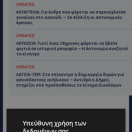
UPDATES
ΚΑΤΑΓΓΕΛΙΑ: Για άνδρα που φέρεται να παρενοχλούσε
γυναίκες στο Δασούδι – Σε εξέλιξη οι αστυνομικές
έρευνες
UPDATES
ΛΕΥΚΩΣΙΑ: Γιατί ένας 16χρονος φέρεται να έβαλε
φωτιά σε ιστορική μπυραρία – Η Αστυνομία αναζητεί
το κίνητρο
UPDATES
ΛΑΤΣΙΑ-ΓΕΡΙ: Στο επίκεντρο η δημιουργία δομών για
ασυνόδευτους ανήλικους – Αντιδρά ο Δήμος,
στηρίζει υπό προϋποθέσεις το Κίνημα Οικολόγων
Υπεύθυνη χρήση των
δεδομένων σας