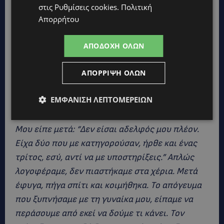
κι εγώ για να προλάβω μη γίνει κάτι. Όταν
στις
Ρυθμίσεις cookies
.
Πολιτική
έφτασα συζητούσαν με την κοπέλα και τον
Απορρήτου
πατέρα της. Χρειάστηκε πάνω από μία ώρα για
να τον πείσω να φύγουμε. Θα βρισκόμασταν το
ΑΠΟΔΟΧΉ ΌΛΩΝ
ίδιο απόγευμα να συζητήσουμε όλοι μαζί»,
είπε
ΑΠΌΡΡΙΨΗ ΌΛΩΝ
χαρακτηριστικά.
ΕΜΦΆΝΙΣΗ ΛΕΠΤΟΜΕΡΕΙΏΝ
«Ο αδελφός μου πάρκαρε στην αποθήκη και
πήγα να του μιλήσω γιατί έφυγε πολύ νευρικός.
Μου είπε μετά: “Δεν είσαι αδελφός μου πλέον.
Είχα δύο που με κατηγορούσαν, ήρθε και ένας
τρίτος, εσύ, αντί να με υποστηρίξεις.” Απλώς
λογοφέραμε, δεν πιαστήκαμε στα χέρια. Μετά
έφυγα, πήγα σπίτι και κοιμήθηκα. Το απόγευμα
που ξυπνήσαμε με τη γυναίκα μου, είπαμε να
περάσουμε από εκεί να δούμε τι κάνει. Τον