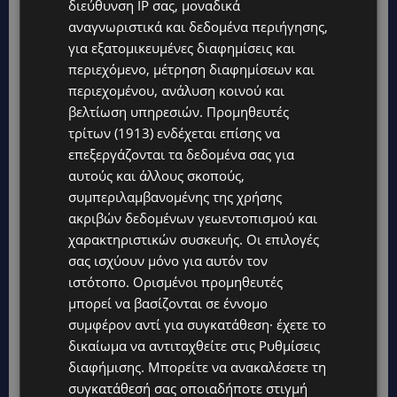
διεύθυνση IP σας, μοναδικά
αναγνωριστικά και δεδομένα περιήγησης,
για εξατομικευμένες διαφημίσεις και
περιεχόμενο, μέτρηση διαφημίσεων και
περιεχομένου, ανάλυση κοινού και
βελτίωση υπηρεσιών.
Προμηθευτές
τρίτων (1913)
ενδέχεται επίσης να
επεξεργάζονται τα δεδομένα σας για
αυτούς και άλλους σκοπούς,
συμπεριλαμβανομένης της χρήσης
Ο
αδελφός του αδικοχαμένου καπετάνιου
ακριβών δεδομένων γεωεντοπισμού και
περιέγραψε με κάθε λεπτομέρεια όλα όσα
χαρακτηριστικών συσκευής. Οι επιλογές
εκτυλίχθηκαν πριν και μετά που τον εντόπισε
σας ισχύουν μόνο για αυτόν τον
νεκρό στην αποθήκη.
ιστότοπο. Ορισμένοι προμηθευτές
μπορεί να βασίζονται σε έννομο
συμφέρον αντί για συγκατάθεση· έχετε το
«Μου είχε πει να πάμε για κατάδυση. Γύρω στις
δικαίωμα να αντιταχθείτε στις
Ρυθμίσεις
06:30 το πρωί μου έστειλε μήνυμα ότι θα
διαφήμισης
. Μπορείτε να ανακαλέσετε τη
πήγαινε στην πρώην του και αποφάσισα να πάω
συγκατάθεσή σας οποιαδήποτε στιγμή