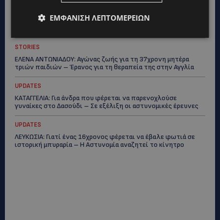
STORIES
ΕΜΦΆΝΙΣΗ ΛΕΠΤΟΜΕΡΕΙΏΝ
ΓΕΝΕΘΛΙΟΣ ΗΜΕΡΑ: Η ηλικία είναι μόνο ένας αριθμός – Οι
άνθρωποι και οι στιγμές είναι η πραγματική μας ιστορία
STORIES
ΕΛΕΝΑ ΑΝΤΩΝΙΑΔΟΥ: Αγώνας ζωής για τη 37χρονη μητέρα
τριών παιδιών – Έρανος για τη θεραπεία της στην Αγγλία
UPDATES
ΚΑΤΑΓΓΕΛΙΑ: Για άνδρα που φέρεται να παρενοχλούσε
γυναίκες στο Δασούδι – Σε εξέλιξη οι αστυνομικές έρευνες
UPDATES
ΛΕΥΚΩΣΙΑ: Γιατί ένας 16χρονος φέρεται να έβαλε φωτιά σε
ιστορική μπυραρία – Η Αστυνομία αναζητεί το κίνητρο