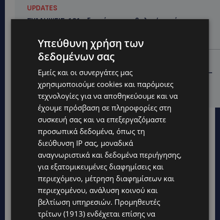
UPDATES
ΣΥΛΛΗΨΕΙΣ: 161 οδηγοί με υπερβολική ταχύτητα σε
μία νύχτα – Η παράβαση που κυριάρχησε στους
ελέγχους
Υπεύθυνη χρήση των
δεδομένων σας
STORIES
Εμείς και οι συνεργάτες μας
ΓΕΝΕΘΛΙΟΣ ΗΜΕΡΑ: Η ηλικία είναι μόνο ένας αριθμός –
Οι άνθρωποι και οι στιγμές είναι η πραγματική μας
χρησιμοποιούμε cookies και παρόμοιες
ιστορία
τεχνολογίες για να αποθηκεύουμε και να
έχουμε πρόσβαση σε πληροφορίες στη
συσκευή σας και να επεξεργαζόμαστε
προσωπικά δεδομένα, όπως τη
διεύθυνση IP σας, μοναδικά
αναγνωριστικά και δεδομένα περιήγησης,
για εξατομικευμένες διαφημίσεις και
περιεχόμενο, μέτρηση διαφημίσεων και
περιεχομένου, ανάλυση κοινού και
βελτίωση υπηρεσιών.
Προμηθευτές
τρίτων (1913)
ενδέχεται επίσης να