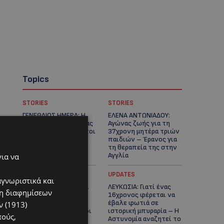
Topics
STORIES
STORIES
ΓΕΝΕΘΛΙΟΣ ΗΜΕΡΑ: Η
ΕΛΕΝΑ ΑΝΤΩΝΙΑΔΟΥ:
ηλικία είναι μόνο ένας
Αγώνας ζωής για τη
αριθμός – Οι άνθρωποι
37χρονη μητέρα τριών
και οι στιγμές είναι η
παιδιών – Έρανος για
πραγματική μας
τη θεραπεία της στην
ιστορία
Αγγλία
για να
UPDATES
UPDATES
αγνωριστικά και
ΚΑΤΑΓΓΕΛΙΑ: Για άνδρα
ΛΕΥΚΩΣΙΑ: Γιατί ένας
ση διαφημίσεων
που φέρεται να
16χρονος φέρεται να
παρενοχλούσε
έβαλε φωτιά σε
 (1913)
γυναίκες στο Δασούδι
ιστορική μπυραρία – Η
πούς,
– Σε εξέλιξη οι
Αστυνομία αναζητεί το