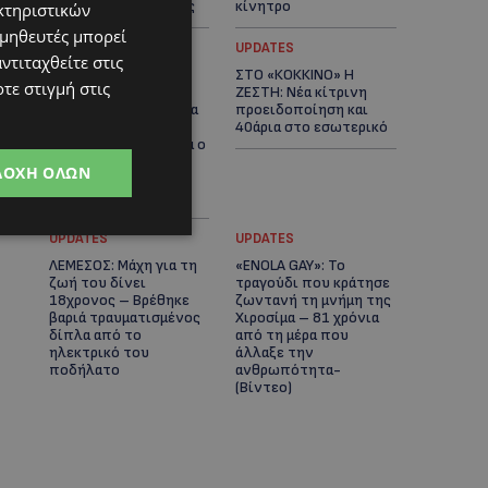
αστυνομικές έρευνες
κίνητρο
κτηριστικών
ομηθευτές μπορεί
UPDATES
UPDATES
ντιταχθείτε στις
ΛΑΤΣΙΑ-ΓΕΡΙ: Στο
ΣΤΟ «ΚΟΚΚΙΝΟ» Η
τε στιγμή στις
επίκεντρο η
ΖΕΣΤΗ: Νέα κίτρινη
δημιουργία δομών για
προειδοποίηση και
ασυνόδευτους
40άρια στο εσωτερικό
ανήλικους – Αντιδρά ο
Δήμος, στηρίζει υπό
ΔΟΧΉ ΌΛΩΝ
προϋποθέσεις το
Κίνημα Οικολόγων
UPDATES
UPDATES
ΛΕΜΕΣΟΣ: Μάχη για τη
«ENOLA GAY»: Το
ζωή του δίνει
τραγούδι που κράτησε
18χρονος – Βρέθηκε
ζωντανή τη μνήμη της
βαριά τραυματισμένος
Χιροσίμα – 81 χρόνια
δίπλα από το
από τη μέρα που
ηλεκτρικό του
άλλαξε την
ποδήλατο
ανθρωπότητα-
(Bίντεο)