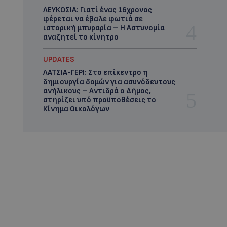
ΛΕΥΚΩΣΙΑ: Γιατί ένας 16χρονος
φέρεται να έβαλε φωτιά σε
ιστορική μπυραρία – Η Αστυνομία
αναζητεί το κίνητρο
UPDATES
ΛΑΤΣΙΑ-ΓΕΡΙ: Στο επίκεντρο η
δημιουργία δομών για ασυνόδευτους
ανήλικους – Αντιδρά ο Δήμος,
στηρίζει υπό προϋποθέσεις το
Κίνημα Οικολόγων