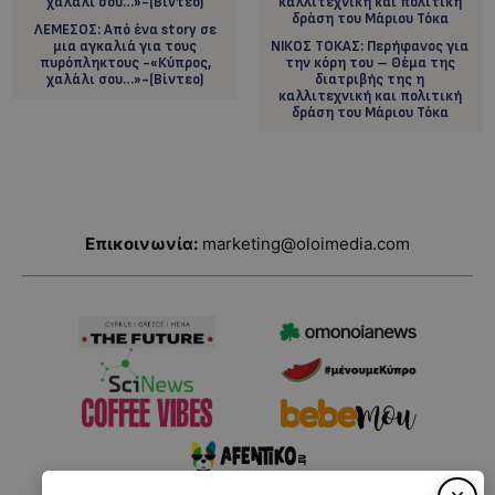
ΛΕΜΕΣΟΣ: Από ένα story σε
μια αγκαλιά για τους
ΝΙΚΟΣ ΤΟΚΑΣ: Περήφανος για
πυρόπληκτους -«Κύπρος,
την κόρη του – Θέμα της
χαλάλι σου…»-(Βίντεο)
διατριβής της η
καλλιτεχνική και πολιτική
δράση του Μάριου Τόκα
Επικοινωνία:
marketing@oloimedia.com