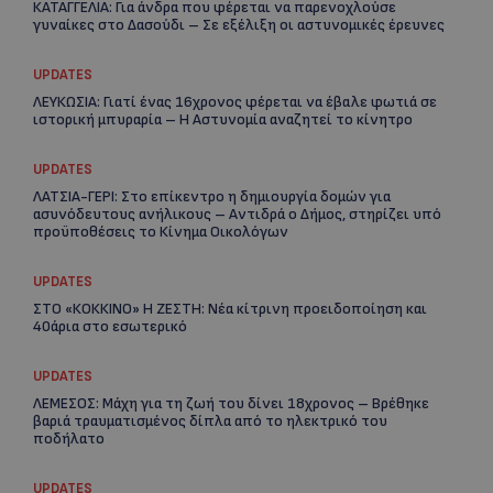
ΚΑΤΑΓΓΕΛΙΑ: Για άνδρα που φέρεται να παρενοχλούσε
γυναίκες στο Δασούδι – Σε εξέλιξη οι αστυνομικές έρευνες
UPDATES
Re
ΛΕΥΚΩΣΙΑ: Γιατί ένας 16χρονος φέρεται να έβαλε φωτιά σε
Ar
ιστορική μπυραρία – Η Αστυνομία αναζητεί το κίνητρο
UPDATES
ΛΑΤΣΙΑ-ΓΕΡΙ: Στο επίκεντρο η δημιουργία δομών για
ασυνόδευτους ανήλικους – Αντιδρά ο Δήμος, στηρίζει υπό
προϋποθέσεις το Κίνημα Οικολόγων
UPDATES
ΣΤΟ «ΚΟΚΚΙΝΟ» Η ΖΕΣΤΗ: Νέα κίτρινη προειδοποίηση και
40άρια στο εσωτερικό
UPDATES
ΛΕΜΕΣΟΣ: Μάχη για τη ζωή του δίνει 18χρονος – Βρέθηκε
βαριά τραυματισμένος δίπλα από το ηλεκτρικό του
ποδήλατο
UPDATES