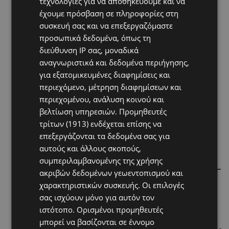
τεχνολογίες για να αποθηκεύουμε και να
έχουμε πρόσβαση σε πληροφορίες στη
συσκευή σας και να επεξεργαζόμαστε
προσωπικά δεδομένα, όπως τη
διεύθυνση IP σας, μοναδικά
αναγνωριστικά και δεδομένα περιήγησης,
για εξατομικευμένες διαφημίσεις και
περιεχόμενο, μέτρηση διαφημίσεων και
περιεχομένου, ανάλυση κοινού και
βελτίωση υπηρεσιών.
Προμηθευτές
τρίτων (1913)
ενδέχεται επίσης να
επεξεργάζονται τα δεδομένα σας για
Hot this week
αυτούς και άλλους σκοπούς,
STORIES
συμπεριλαμβανομένης της χρήσης
ΓΕΝΕΘΛΙΟΣ ΗΜΕΡΑ: Η ηλικία είναι μόνο ένας αριθμός –
ακριβών δεδομένων γεωεντοπισμού και
Οι άνθρωποι και οι στιγμές είναι η πραγματική μας
χαρακτηριστικών συσκευής. Οι επιλογές
ιστορία
σας ισχύουν μόνο για αυτόν τον
STORIES
ιστότοπο. Ορισμένοι προμηθευτές
ΕΛΕΝΑ ΑΝΤΩΝΙΑΔΟΥ: Αγώνας ζωής για τη 37χρονη
μπορεί να βασίζονται σε έννομο