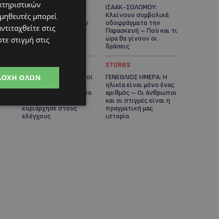
κτηριστικών
ΕΤΟΙΜΑΣΤΕΙΤΕ ΓΙΑ
ΙΣΑΑΚ-ΣΟΛΩΜΟΥ:
ΚΑΘΥΣΤΕΡΗΣΕΙΣ:
Κλείνουν συμβολικά
ομηθευτές μπορεί
Κλειστή λωρίδα στον
οδοφράγματα την
ντιταχθείτε στις
αυτοκινητόδρομο
Παρασκευή – Πού και τι
Αμμοχώστου –
ώρα θα γίνουν οι
τε στιγμή στις
Λάρνακας
δράσεις
UPDATES
STORIES
ΔΟΧΉ ΌΛΩΝ
ΣΥΛΛΗΨΕΙΣ: 161 οδηγοί
ΓΕΝΕΘΛΙΟΣ ΗΜΕΡΑ: Η
με υπερβολική
ηλικία είναι μόνο ένας
ταχύτητα σε μία νύχτα
αριθμός – Οι άνθρωποι
– Η παράβαση που
και οι στιγμές είναι η
κυριάρχησε στους
πραγματική μας
ελέγχους
ιστορία