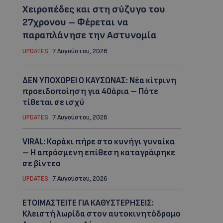
Χειροπέδες και στη σύζυγο του
27χρονου – Φέρεται να
παραπλάνησε την Αστυνομία
UPDATES
7 Αυγούστου, 2026
ΔΕΝ ΥΠΟΧΩΡΕΙ Ο ΚΑΥΣΩΝΑΣ: Νέα κίτρινη
προειδοποίηση για 40άρια – Πότε
τίθεται σε ισχύ
UPDATES
7 Αυγούστου, 2026
VIRAL: Κοράκι πήρε στο κυνήγι γυναίκα
– Η απρόσμενη επίθεση καταγράφηκε
σε βίντεο
UPDATES
7 Αυγούστου, 2026
ΕΤΟΙΜΑΣΤΕΙΤΕ ΓΙΑ ΚΑΘΥΣΤΕΡΗΣΕΙΣ:
Κλειστή λωρίδα στον αυτοκινητόδρομο