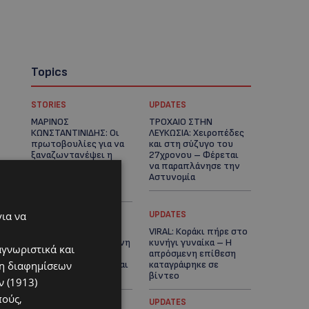
Topics
STORIES
UPDATES
ΜΑΡΙΝΟΣ
ΤΡΟΧΑΙΟ ΣΤΗΝ
ΚΩΝΣΤΑΝΤΙΝΙΔΗΣ: Οι
ΛΕΥΚΩΣΙΑ: Χειροπέδες
πρωτοβουλίες για να
και στη σύζυγο του
ξαναζωντανέψει η
27χρονου – Φέρεται
Μακαρίου και το
να παραπλάνησε την
κέντρο της
Αστυνομία
Λευκωσίας-(Βίντεο)
για να
UPDATES
UPDATES
ΔΕΝ ΥΠΟΧΩΡΕΙ Ο
VIRAL: Κοράκι πήρε στο
ΚΑΥΣΩΝΑΣ: Νέα κίτρινη
κυνήγι γυναίκα – Η
αγνωριστικά και
προειδοποίηση για
απρόσμενη επίθεση
ση διαφημίσεων
40άρια – Πότε τίθεται
καταγράφηκε σε
σε ισχύ
βίντεο
 (1913)
πούς,
UPDATES
UPDATES