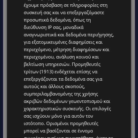
έχουμε πρόσβαση σε πληροφορίες στη
συσκευή σας και να επεξεργαζόμαστε
προσωπικά δεδομένα, όπως τη
διεύθυνση IP σας, μοναδικά
αναγνωριστικά και δεδομένα περιήγησης,
Topics
για εξατομικευμένες διαφημίσεις και
περιεχόμενο, μέτρηση διαφημίσεων και
UPDATES
περιεχομένου, ανάλυση κοινού και
ΣΥΛΛΗΨΕΙΣ: 161 οδηγοί με υπερβολική ταχύτητα σε μία νύχτα
– Η παράβαση που κυριάρχησε στους ελέγχους
βελτίωση υπηρεσιών.
Προμηθευτές
τρίτων (1913)
ενδέχεται επίσης να
STORIES
επεξεργάζονται τα δεδομένα σας για
ΓΕΝΕΘΛΙΟΣ ΗΜΕΡΑ: Η ηλικία είναι μόνο ένας αριθμός – Οι
αυτούς και άλλους σκοπούς,
άνθρωποι και οι στιγμές είναι η πραγματική μας ιστορία
συμπεριλαμβανομένης της χρήσης
STORIES
ακριβών δεδομένων γεωεντοπισμού και
ΕΛΕΝΑ ΑΝΤΩΝΙΑΔΟΥ: Αγώνας ζωής για τη 37χρονη μητέρα
χαρακτηριστικών συσκευής. Οι επιλογές
τριών παιδιών – Έρανος για τη θεραπεία της στην Αγγλία
σας ισχύουν μόνο για αυτόν τον
ιστότοπο. Ορισμένοι προμηθευτές
UPDATES
μπορεί να βασίζονται σε έννομο
ΚΑΤΑΓΓΕΛΙΑ: Για άνδρα που φέρεται να παρενοχλούσε
γυναίκες στο Δασούδι – Σε εξέλιξη οι αστυνομικές έρευνες