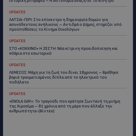
ιστορική μπυραρία – Η Αστυνομία αναζητεί το κίνητρο
UPDATES
ΛΑΤΣΙΑ-ΓΕΡΙ: Στο επίκεντρο η δημιουργία δομών για
ασυνόδευτους ανήλικους – Αντιδρά ο Δήμος, στηρίζει υπό
προϋποθέσεις το Κίνημα Οικολόγων
UPDATES
ΣΤΟ «ΚΟΚΚΙΝΟ» Η ΖΕΣΤΗ: Νέα κίτρινη προειδοποίηση και
40άρια στο εσωτερικό
UPDATES
ΛΕΜΕΣΟΣ: Μάχη για τη ζωή του δίνει 18χρονος – Βρέθηκε
βαριά τραυματισμένος δίπλα από το ηλεκτρικό του
ποδήλατο
UPDATES
«ENOLA GAY»: Το τραγούδι που κράτησε ζωντανή τη μνήμη
της Χιροσίμα – 81 χρόνια από τη μέρα που άλλαξε την
ανθρωπότητα-(Bίντεο)