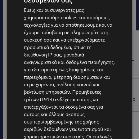
δεδομένων σας
Εμείς και οι συνεργάτες μας
χρησιμοποιούμε cookies και παρόμοιες
τεχνολογίες για να αποθηκεύουμε και να
έχουμε πρόσβαση σε πληροφορίες στη
συσκευή σας και να επεξεργαζόμαστε
Hot this week
προσωπικά δεδομένα, όπως τη
STORIES
διεύθυνση IP σας, μοναδικά
ΓΕΝΕΘΛΙΟΣ ΗΜΕΡΑ: Η ηλικία είναι μόνο ένας αριθμός –
αναγνωριστικά και δεδομένα περιήγησης,
Οι άνθρωποι και οι στιγμές είναι η πραγματική μας
για εξατομικευμένες διαφημίσεις και
ιστορία
περιεχόμενο, μέτρηση διαφημίσεων και
περιεχομένου, ανάλυση κοινού και
STORIES
βελτίωση υπηρεσιών.
Προμηθευτές
ΕΛΕΝΑ ΑΝΤΩΝΙΑΔΟΥ: Αγώνας ζωής για τη 37χρονη
μητέρα τριών παιδιών – Έρανος για τη θεραπεία της
τρίτων (1913)
ενδέχεται επίσης να
στην Αγγλία
επεξεργάζονται τα δεδομένα σας για
αυτούς και άλλους σκοπούς,
UPDATES
συμπεριλαμβανομένης της χρήσης
ΚΑΤΑΓΓΕΛΙΑ: Για άνδρα που φέρεται να παρενοχλούσε
ακριβών δεδομένων γεωεντοπισμού και
γυναίκες στο Δασούδι – Σε εξέλιξη οι αστυνομικές
χαρακτηριστικών συσκευής. Οι επιλογές
έρευνες