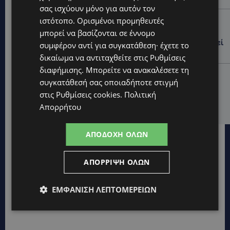
σας ισχύουν μόνο για αυτόν τον
UPDATES
ιστότοπο. Ορισμένοι προμηθευτές
μπορεί να βασίζονται σε έννομο
ΛΕΥΚΩΣΙΑ: Γιατί ένας 16χρονος φέρεται να έβαλε
φωτιά σε ιστορική μπυραρία – Η Αστυνομία αναζητεί
συμφέρον αντί για συγκατάθεση· έχετε το
το κίνητρο
δικαίωμα να αντιταχθείτε στις
Ρυθμίσεις
διαφήμισης
. Μπορείτε να ανακαλέσετε τη
UPDATES
συγκατάθεσή σας οποιαδήποτε στιγμή
ΛΑΤΣΙΑ-ΓΕΡΙ: Στο επίκεντρο η δημιουργία δομών για
στις
Ρυθμίσεις cookies
.
Πολιτική
ασυνόδευτους ανήλικους – Αντιδρά ο Δήμος,
στηρίζει υπό προϋποθέσεις το Κίνημα Οικολόγων
Απορρήτου
ΑΠΟΔΟΧΉ ΌΛΩΝ
ΑΠΌΡΡΙΨΗ ΌΛΩΝ
ΕΜΦΆΝΙΣΗ ΛΕΠΤΟΜΕΡΕΙΏΝ