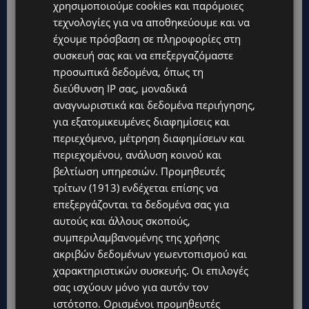
χρησιμοποιούμε cookies και παρόμοιες
τεχνολογίες για να αποθηκεύουμε και να
έχουμε πρόσβαση σε πληροφορίες στη
συσκευή σας και να επεξεργαζόμαστε
προσωπικά δεδομένα, όπως τη
διεύθυνση IP σας, μοναδικά
αναγνωριστικά και δεδομένα περιήγησης,
Topics
για εξατομικευμένες διαφημίσεις και
περιεχόμενο, μέτρηση διαφημίσεων και
WORLD
περιεχομένου, ανάλυση κοινού και
ΦΩΤΙΑ ΣΤΟΝ ΒΟΛΟ: Στις φλόγες περιοχή πάνω από το αρχαίο
βελτίωση υπηρεσιών.
Προμηθευτές
θέατρο Δημητριάδος
τρίτων (1913)
ενδέχεται επίσης να
STORIES
επεξεργάζονται τα δεδομένα σας για
ΜΑΝΩΛΗΣ ΕΜΜΑΝΟΥΗΛ: Η ιστορία της θρυλικής Corner Pub
αυτούς και άλλους σκοπούς,
που ξυπνά μνήμες δεκαετιών – Το αφιέρωμα μετά τη φωτιά-
συμπεριλαμβανομένης της χρήσης
(Φώτο)
ακριβών δεδομένων γεωεντοπισμού και
UPDATES
χαρακτηριστικών συσκευής. Οι επιλογές
ΘΕΣΣΑΛΟΝΙΚΗ: Σοκ από την κακοποίηση άγριων χελωνών –
σας ισχύουν μόνο για αυτόν τον
Τις έβαψαν με πορτοκαλί λαδομπογιά-(Φώτο)
ιστότοπο. Ορισμένοι προμηθευτές