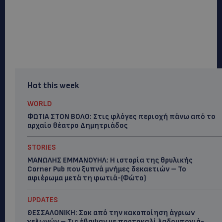
Hot this week
WORLD
ΦΩΤΙΑ ΣΤΟΝ ΒΟΛΟ: Στις φλόγες περιοχή πάνω από το
αρχαίο θέατρο Δημητριάδος
STORIES
ΜΑΝΩΛΗΣ ΕΜΜΑΝΟΥΗΛ: Η ιστορία της θρυλικής
Corner Pub που ξυπνά μνήμες δεκαετιών – Το
αφιέρωμα μετά τη φωτιά-(Φώτο)
UPDATES
ΘΕΣΣΑΛΟΝΙΚΗ: Σοκ από την κακοποίηση άγριων
χελωνών – Τις έβαψαν με πορτοκαλί λαδομπογιά-