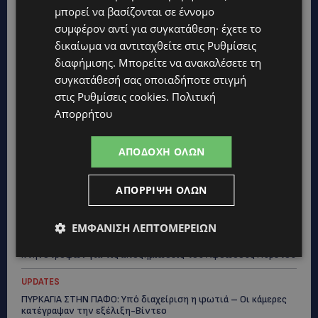
μπορεί να βασίζονται σε έννομο
UPDATES
συμφέρον αντί για συγκατάθεση· έχετε το
ΑΓΚΑΛΙΑ ΕΛΠΙΔΑΣ: «Οι εξαγγελίες δεν αρκούν» –
Συγκρατημένη αισιοδοξία για το νέο σχέδιο στήριξης των
δικαίωμα να αντιταχθείτε στις
Ρυθμίσεις
ατόμων με αναπηρία
διαφήμισης
. Μπορείτε να ανακαλέσετε τη
συγκατάθεσή σας οποιαδήποτε στιγμή
STORIES
στις
Ρυθμίσεις cookies
.
Πολιτική
ΟΡΦΕΑΣ ΣΟΛΩΜΟΥ: Ο 10χρονος Κύπριος που πρωταγωνιστεί
στην εκστρατεία εξοικονόμησης νερού – Απλά βήματα που
Απορρήτου
κάνουν τη διαφορά -(Βίντεο)
UPDATES
ΑΠΟΔΟΧΉ ΌΛΩΝ
ΗΛΕΚΤΡΙΚΗ ΔΙΑΣΥΝΔΕΣΗ ΕΛΛΑΔΑΣ–ΚΥΠΡΟΥ: Η συμφωνία που
ανοίγει τον δρόμο για φθηνότερο ρεύμα και ενεργειακή
ασφάλεια
ΑΠΌΡΡΙΨΗ ΌΛΩΝ
UPDATES
ΕΜΦΆΝΙΣΗ ΛΕΠΤΟΜΕΡΕΙΏΝ
ΣΤΕΛΛΑ ΜΙΧΑΗΛΙΔΟΥ: Εγκρίθηκε σχέδιο €1,65 εκατ. για τη
χοιροτροφία – Ξεχωριστή η σημερινή διαμαρτυρία
κτηνοτρόφων για τις αποζημιώσεις του Αφθώδους Πυρετού
UPDATES
ΠΥΡΚΑΓΙΑ ΣΤΗΝ ΠΑΦΟ: Υπό διαχείριση η φωτιά – Οι κάμερες
κατέγραψαν την εξέλιξη-Βίντεο