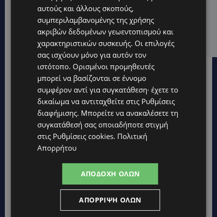
αυτούς και άλλους σκοπούς,
UPDATES
συμπεριλαμβανομένης της χρήσης
ΛΑΤΣΙΑ-ΓΕΡΙ: Στο επίκεντρο η δημιουργία δομών για
ακριβών δεδομένων γεωεντοπισμού και
ασυνόδευτους ανήλικους – Αντιδρά ο Δήμος,
στηρίζει υπό προϋποθέσεις το Κίνημα Οικολόγων
χαρακτηριστικών συσκευής. Οι επιλογές
σας ισχύουν μόνο για αυτόν τον
ιστότοπο. Ορισμένοι προμηθευτές
μπορεί να βασίζονται σε έννομο
συμφέρον αντί για συγκατάθεση· έχετε το
δικαίωμα να αντιταχθείτε στις
Ρυθμίσεις
διαφήμισης
. Μπορείτε να ανακαλέσετε τη
συγκατάθεσή σας οποιαδήποτε στιγμή
στις
Ρυθμίσεις cookies
.
Πολιτική
Απορρήτου
ΑΠΟΔΟΧΉ ΌΛΩΝ
ΑΠΌΡΡΙΨΗ ΌΛΩΝ