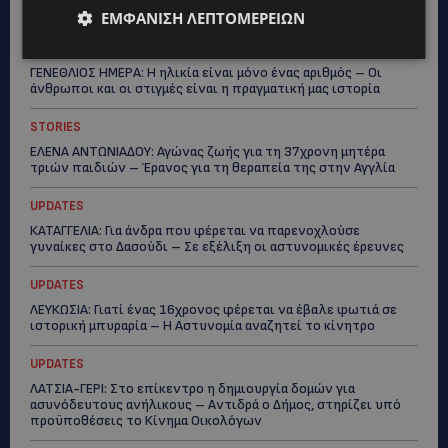
Topics
ΕΜΦΆΝΙΣΗ ΛΕΠΤΟΜΕΡΕΙΏΝ
STORIES
ΓΕΝΕΘΛΙΟΣ ΗΜΕΡΑ: Η ηλικία είναι μόνο ένας αριθμός – Οι
άνθρωποι και οι στιγμές είναι η πραγματική μας ιστορία
STORIES
ΕΛΕΝΑ ΑΝΤΩΝΙΑΔΟΥ: Αγώνας ζωής για τη 37χρονη μητέρα
τριών παιδιών – Έρανος για τη θεραπεία της στην Αγγλία
UPDATES
ΚΑΤΑΓΓΕΛΙΑ: Για άνδρα που φέρεται να παρενοχλούσε
γυναίκες στο Δασούδι – Σε εξέλιξη οι αστυνομικές έρευνες
UPDATES
ΛΕΥΚΩΣΙΑ: Γιατί ένας 16χρονος φέρεται να έβαλε φωτιά σε
ιστορική μπυραρία – Η Αστυνομία αναζητεί το κίνητρο
UPDATES
ΛΑΤΣΙΑ-ΓΕΡΙ: Στο επίκεντρο η δημιουργία δομών για
ασυνόδευτους ανήλικους – Αντιδρά ο Δήμος, στηρίζει υπό
προϋποθέσεις το Κίνημα Οικολόγων