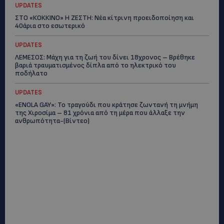
UPDATES
ΣΤΟ «ΚΟΚΚΙΝΟ» Η ΖΕΣΤΗ: Νέα κίτρινη προειδοποίηση και
40άρια στο εσωτερικό
UPDATES
ΛΕΜΕΣΟΣ: Μάχη για τη ζωή του δίνει 18χρονος – Βρέθηκε
βαριά τραυματισμένος δίπλα από το ηλεκτρικό του
ποδήλατο
UPDATES
«ENOLA GAY»: Το τραγούδι που κράτησε ζωντανή τη μνήμη
της Χιροσίμα – 81 χρόνια από τη μέρα που άλλαξε την
ανθρωπότητα-(Bίντεο)