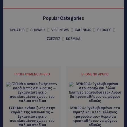
Popular Categories
UPDATES
SHOWBIZ
VIBE NEWS
CALENDAR
STORIES
ΣΧΕΣΕΙΣ
ΚΟΣΜΙΚΑ
ΠΡΟΗΓΟΎΜΕΝΟ ΆΡΘΡΟ
ΕΠΌΜΕΝΟ ΆΡΘΡΟ
ΓΣΠ: Μια ανάσα ζωής στην
ΓΛΥΚΕΡΙΑ: Εγκλωβισμένοι στο
καρδιά της Λευκωσίας –
Ισραήλ και άλλοι Έλληνες
Εγκαινιάστηκε ο
τραγουδιστές- Αύριο θα
αναπλασμένος χώρος του
προσπαθήσουν να φύγουν
παλιού σταδίου
οδικώς