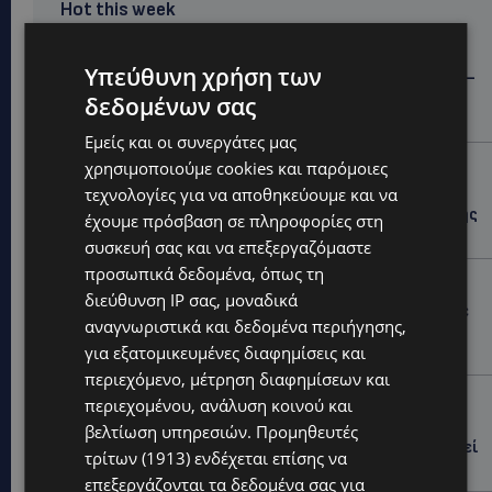
Hot this week
STORIES
Υπεύθυνη χρήση των
ΓΕΝΕΘΛΙΟΣ ΗΜΕΡΑ: Η ηλικία είναι μόνο ένας αριθμός –
Οι άνθρωποι και οι στιγμές είναι η πραγματική μας
δεδομένων σας
ιστορία
Εμείς και οι συνεργάτες μας
STORIES
χρησιμοποιούμε cookies και παρόμοιες
τεχνολογίες για να αποθηκεύουμε και να
ΕΛΕΝΑ ΑΝΤΩΝΙΑΔΟΥ: Αγώνας ζωής για τη 37χρονη
μητέρα τριών παιδιών – Έρανος για τη θεραπεία της
έχουμε πρόσβαση σε πληροφορίες στη
στην Αγγλία
συσκευή σας και να επεξεργαζόμαστε
προσωπικά δεδομένα, όπως τη
UPDATES
διεύθυνση IP σας, μοναδικά
ΚΑΤΑΓΓΕΛΙΑ: Για άνδρα που φέρεται να παρενοχλούσε
αναγνωριστικά και δεδομένα περιήγησης,
γυναίκες στο Δασούδι – Σε εξέλιξη οι αστυνομικές
έρευνες
για εξατομικευμένες διαφημίσεις και
περιεχόμενο, μέτρηση διαφημίσεων και
UPDATES
περιεχομένου, ανάλυση κοινού και
ΛΕΥΚΩΣΙΑ: Γιατί ένας 16χρονος φέρεται να έβαλε
βελτίωση υπηρεσιών.
Προμηθευτές
φωτιά σε ιστορική μπυραρία – Η Αστυνομία αναζητεί
τρίτων (1913)
ενδέχεται επίσης να
το κίνητρο
επεξεργάζονται τα δεδομένα σας για