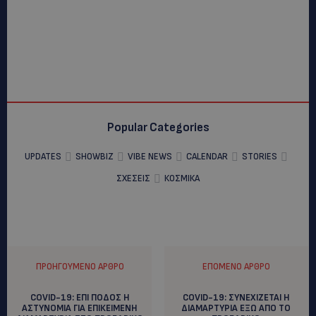
Popular Categories
UPDATES
SHOWBIZ
VIBE NEWS
CALENDAR
STORIES
ΣΧΕΣΕΙΣ
ΚΟΣΜΙΚΑ
ΠΡΟΗΓΟΎΜΕΝΟ ΆΡΘΡΟ
ΕΠΌΜΕΝΟ ΆΡΘΡΟ
COVID-19: ΕΠΙ ΠΟΔΟΣ Η
COVID-19: ΣΥΝΕΧΙΖΕΤΑΙ Η
ΑΣΤΥΝΟΜΙΑ ΓΙΑ ΕΠΙΚΕΙΜΕΝΗ
ΔΙΑΜΑΡΤΥΡΙΑ ΕΞΩ ΑΠΟ ΤΟ