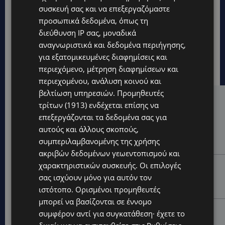
συσκευή σας και να επεξεργαζόμαστε
προσωπικά δεδομένα, όπως τη
διεύθυνση IP σας, μοναδικά
αναγνωριστικά και δεδομένα περιήγησης,
για εξατομικευμένες διαφημίσεις και
περιεχόμενο, μέτρηση διαφημίσεων και
περιεχομένου, ανάλυση κοινού και
βελτίωση υπηρεσιών.
Προμηθευτές
Hot this week
τρίτων (1913)
ενδέχεται επίσης να
επεξεργάζονται τα δεδομένα σας για
UPDATES
αυτούς και άλλους σκοπούς,
VIRAL: Κοράκι πήρε στο κυνήγι γυναίκα – Η
συμπεριλαμβανομένης της χρήσης
απρόσμενη επίθεση καταγράφηκε σε βίντεο
ακριβών δεδομένων γεωεντοπισμού και
χαρακτηριστικών συσκευής. Οι επιλογές
UPDATES
σας ισχύουν μόνο για αυτόν τον
ΕΤΟΙΜΑΣΤΕΙΤΕ ΓΙΑ ΚΑΘΥΣΤΕΡΗΣΕΙΣ: Κλειστή λωρίδα
στον αυτοκινητόδρομο Αμμοχώστου – Λάρνακας
ιστότοπο. Ορισμένοι προμηθευτές
μπορεί να βασίζονται σε έννομο
UPDATES
συμφέρον αντί για συγκατάθεση· έχετε το
ΙΣΑΑΚ-ΣΟΛΩΜΟΥ: Κλείνουν συμβολικά οδοφράγματα