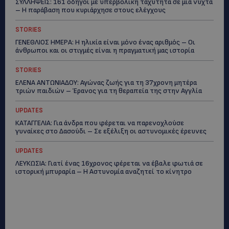
ΣΥΛΛΗΨΕΙΣ: 161 οδηγοί με υπερβολική ταχύτητα σε μία νύχτα
– Η παράβαση που κυριάρχησε στους ελέγχους
STORIES
ΓΕΝΕΘΛΙΟΣ ΗΜΕΡΑ: Η ηλικία είναι μόνο ένας αριθμός – Οι
άνθρωποι και οι στιγμές είναι η πραγματική μας ιστορία
STORIES
ΕΛΕΝΑ ΑΝΤΩΝΙΑΔΟΥ: Αγώνας ζωής για τη 37χρονη μητέρα
τριών παιδιών – Έρανος για τη θεραπεία της στην Αγγλία
UPDATES
ΚΑΤΑΓΓΕΛΙΑ: Για άνδρα που φέρεται να παρενοχλούσε
γυναίκες στο Δασούδι – Σε εξέλιξη οι αστυνομικές έρευνες
UPDATES
ΛΕΥΚΩΣΙΑ: Γιατί ένας 16χρονος φέρεται να έβαλε φωτιά σε
ιστορική μπυραρία – Η Αστυνομία αναζητεί το κίνητρο