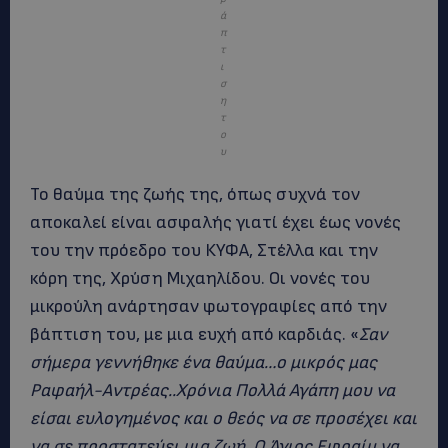
ά
π
τ
ι
σ
η
τ
ο
υ
Το θαύμα της ζωής της, όπως συχνά τον
αποκαλεί είναι ασφαλής γιατί έχει έως νονές
του την πρόεδρο του ΚΥΦΑ, Στέλλα και την
κόρη της, Χρύση Μιχαηλίδου. Οι νονές του
μικρούλη ανάρτησαν φωτογραφίες από την
βάπτιση του, με μια ευχή από καρδιάς.
«
Σαν
σήμερα γεννήθηκε ένα θαύμα…ο μικρός μας
Ραφαήλ-Αντρέας..Χρόνια Πολλά Αγάπη μου να
είσαι ευλογημένος και ο θεός να σε προσέχει και
να σε προστατεύει μια ζωή..Ο Άγιος Εφραίμ να