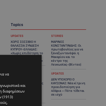
Topics
UPDATES
STORIES
ΧΩΡΙΣ ΣΩΣΣΙΒΙΟ Η
ΜΑΡΙΝΟΣ
ΘΑΛΑΣΣΙΑ ΣΥΝΔΕΣΗ
ΚΩΝΣΤΑΝΤΙΝΙΔΗΣ: Οι
ΚΥΠΡΟΥ-ΕΛΛΑΔΑΣ:
πρωτοβουλίες για να
«Χωρίς επιδότηση το
ξαναζωντανέψει η
πλοίο δεν θα
Μακαρίου και το
ξανασηκώσει άγκυρα»
κέντρο της
Λευκωσίας-(Βίντεο)
για να
UPDATES
UPDATES
ΤΡΟΧΑΙΟ ΣΤΗΝ
ΔΕΝ ΥΠΟΧΩΡΕΙ Ο
ΛΕΥΚΩΣΙΑ: Χειροπέδες
ΚΑΥΣΩΝΑΣ: Νέα κίτρινη
αγνωριστικά και
και στη σύζυγο του
προειδοποίηση για
ση διαφημίσεων
27χρονου – Φέρεται
40άρια – Πότε τίθεται
να παραπλάνησε την
σε ισχύ
 (1913)
Αστυνομία
πούς,