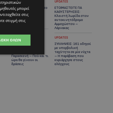
UPDATES
UPDATES
κτηριστικών
VIRAL: Κοράκι πήρε στο
ΕΤΟΙΜΑΣΤΕΙΤΕ ΓΙΑ
ομηθευτές μπορεί
κυνήγι γυναίκα – Η
ΚΑΘΥΣΤΕΡΗΣΕΙΣ:
ντιταχθείτε στις
απρόσμενη επίθεση
Κλειστή λωρίδα στον
καταγράφηκε σε
αυτοκινητόδρομο
τε στιγμή στις
βίντεο
Αμμοχώστου –
Λάρνακας
UPDATES
UPDATES
ΔΟΧΉ ΌΛΩΝ
ΙΣΑΑΚ-ΣΟΛΩΜΟΥ:
ΣΥΛΛΗΨΕΙΣ: 161 οδηγοί
Κλείνουν συμβολικά
με υπερβολική
οδοφράγματα την
ταχύτητα σε μία νύχτα
Παρασκευή – Πού και τι
– Η παράβαση που
ώρα θα γίνουν οι
κυριάρχησε στους
δράσεις
ελέγχους