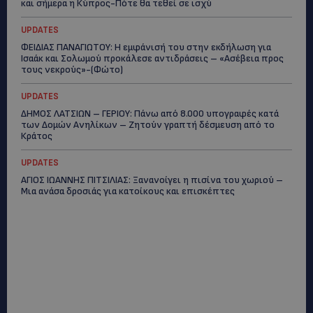
και σήμερα η Κύπρος-Πότε θα τεθεί σε ισχύ
UPDATES
ΦΕΙΔΙΑΣ ΠΑΝΑΓΙΩΤΟΥ: Η εμφάνισή του στην εκδήλωση για
Ισαάκ και Σολωμού προκάλεσε αντιδράσεις – «Ασέβεια προς
τους νεκρούς»-(Φώτο)
UPDATES
ΔΗΜΟΣ ΛΑΤΣΙΩΝ – ΓΕΡΙΟΥ: Πάνω από 8.000 υπογραφές κατά
των Δομών Ανηλίκων – Ζητούν γραπτή δέσμευση από το
Κράτος
UPDATES
ΑΓΙΟΣ ΙΩΑΝΝΗΣ ΠΙΤΣΙΛΙΑΣ: Ξανανοίγει η πισίνα του χωριού –
Μια ανάσα δροσιάς για κατοίκους και επισκέπτες