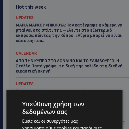
Hot this week
UPDATES
ΜΑΡΙΑ ΜΑΡΚΟΥ «ΠΙΚΚΟΥΑ: Τον κατέγραψε η κάμερα να
μπαίνει στο σπίτι της –Έλειπε στο εξωτερικό
εκπροσωπώντας την Κύπρο: «Αύριο μπορεί να είναι
κάποιος που...
CALENDAR
ΑΠΟ ΤΗΝ ΚΥΠΡΟ ΣΤΟ ΛΟΝΔΙΝΟ ΚΑΙ ΤΟ ΕΔΙΜΒΟΥΡΓΟ: Η
Στέλλα Παπά γράφει τη δική της σελίδα στη διεθνή
εικαστική σκηνή
UPDATES
ΦΩΤΟ: Αγνοείται 51χρονος – Έκκληση της
Αστυνομίας για τον εντοπισμό του
Υπεύθυνη χρήση των
UPDATES
δεδομένων σας
ΣΤΑΥΡΟΣ ΓΙΑΛΛΟΥΡΙΔΗΣ: «Ευχάριστα νέα» για τους
Εμείς και οι συνεργάτες μας
«κουρεμένους» του 2013 – Τι του ανακοίνωσε ο Νίκος
Χριστοδουλίδης το πρωί της Κυριακής -(Βίντεο)
χρησιμοποιούμε cookies και παρόμοιες