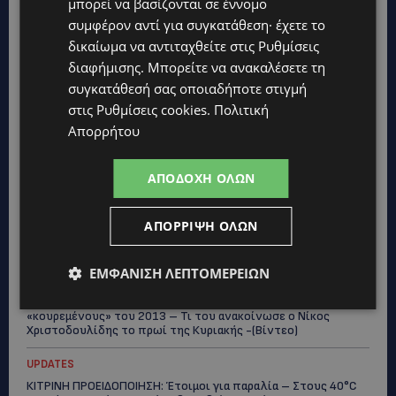
μπορεί να βασίζονται σε έννομο
Topics
συμφέρον αντί για συγκατάθεση· έχετε το
δικαίωμα να αντιταχθείτε στις
Ρυθμίσεις
UPDATES
διαφήμισης
. Μπορείτε να ανακαλέσετε τη
ΜΑΡΙΑ ΜΑΡΚΟΥ «ΠΙΚΚΟΥΑ: Τον κατέγραψε η κάμερα να μπαίνει
συγκατάθεσή σας οποιαδήποτε στιγμή
στο σπίτι της –Έλειπε στο εξωτερικό εκπροσωπώντας την
Κύπρο: «Αύριο μπορεί να είναι κάποιος που...
στις
Ρυθμίσεις cookies
.
Πολιτική
Απορρήτου
CALENDAR
ΑΠΟ ΤΗΝ ΚΥΠΡΟ ΣΤΟ ΛΟΝΔΙΝΟ ΚΑΙ ΤΟ ΕΔΙΜΒΟΥΡΓΟ: Η Στέλλα
Παπά γράφει τη δική της σελίδα στη διεθνή εικαστική σκηνή
ΑΠΟΔΟΧΉ ΌΛΩΝ
UPDATES
ΑΠΌΡΡΙΨΗ ΌΛΩΝ
ΦΩΤΟ: Αγνοείται 51χρονος – Έκκληση της Αστυνομίας για
τον εντοπισμό του
ΕΜΦΆΝΙΣΗ ΛΕΠΤΟΜΕΡΕΙΏΝ
UPDATES
ΣΤΑΥΡΟΣ ΓΙΑΛΛΟΥΡΙΔΗΣ: «Ευχάριστα νέα» για τους
«κουρεμένους» του 2013 – Τι του ανακοίνωσε ο Νίκος
Χριστοδουλίδης το πρωί της Κυριακής -(Βίντεο)
UPDATES
ΚΙΤΡΙΝΗ ΠΡΟΕΙΔΟΠΟΙΗΣΗ: Έτοιμοι για παραλία – Στους 40°C