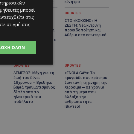
αστυνομικές έρευνες
κίνητρο
κτηριστικών
ομηθευτές μπορεί
UPDATES
UPDATES
ντιταχθείτε στις
ΛΑΤΣΙΑ-ΓΕΡΙ: Στο
ΣΤΟ «ΚΟΚΚΙΝΟ» Η
τε στιγμή στις
επίκεντρο η
ΖΕΣΤΗ: Νέα κίτρινη
δημιουργία δομών για
προειδοποίηση και
ασυνόδευτους
40άρια στο εσωτερικό
ανήλικους – Αντιδρά ο
Δήμος, στηρίζει υπό
ΔΟΧΉ ΌΛΩΝ
προϋποθέσεις το
Κίνημα Οικολόγων
UPDATES
UPDATES
ΛΕΜΕΣΟΣ: Μάχη για τη
«ENOLA GAY»: Το
ζωή του δίνει
τραγούδι που κράτησε
18χρονος – Βρέθηκε
ζωντανή τη μνήμη της
βαριά τραυματισμένος
Χιροσίμα – 81 χρόνια
δίπλα από το
από τη μέρα που
ηλεκτρικό του
άλλαξε την
ποδήλατο
ανθρωπότητα-
(Bίντεο)