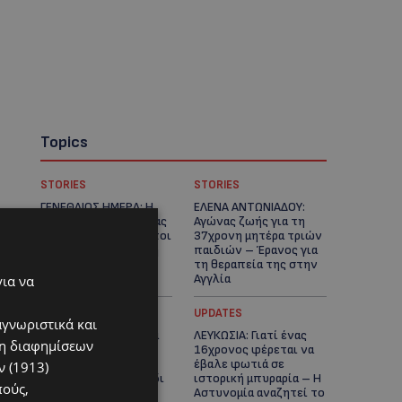
Topics
STORIES
STORIES
ΓΕΝΕΘΛΙΟΣ ΗΜΕΡΑ: Η
ΕΛΕΝΑ ΑΝΤΩΝΙΑΔΟΥ:
ηλικία είναι μόνο ένας
Αγώνας ζωής για τη
αριθμός – Οι άνθρωποι
37χρονη μητέρα τριών
και οι στιγμές είναι η
παιδιών – Έρανος για
πραγματική μας
τη θεραπεία της στην
ιστορία
Αγγλία
για να
UPDATES
UPDATES
αγνωριστικά και
ΚΑΤΑΓΓΕΛΙΑ: Για άνδρα
ΛΕΥΚΩΣΙΑ: Γιατί ένας
ση διαφημίσεων
που φέρεται να
16χρονος φέρεται να
παρενοχλούσε
έβαλε φωτιά σε
 (1913)
γυναίκες στο Δασούδι
ιστορική μπυραρία – Η
πούς,
– Σε εξέλιξη οι
Αστυνομία αναζητεί το