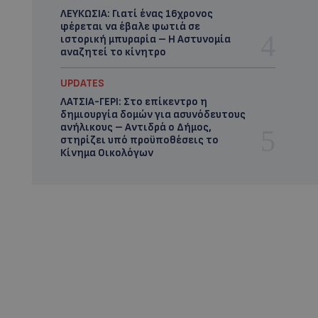
ΛΕΥΚΩΣΙΑ: Γιατί ένας 16χρονος
φέρεται να έβαλε φωτιά σε
ιστορική μπυραρία – Η Αστυνομία
αναζητεί το κίνητρο
UPDATES
ΛΑΤΣΙΑ-ΓΕΡΙ: Στο επίκεντρο η
δημιουργία δομών για ασυνόδευτους
ανήλικους – Αντιδρά ο Δήμος,
στηρίζει υπό προϋποθέσεις το
Κίνημα Οικολόγων