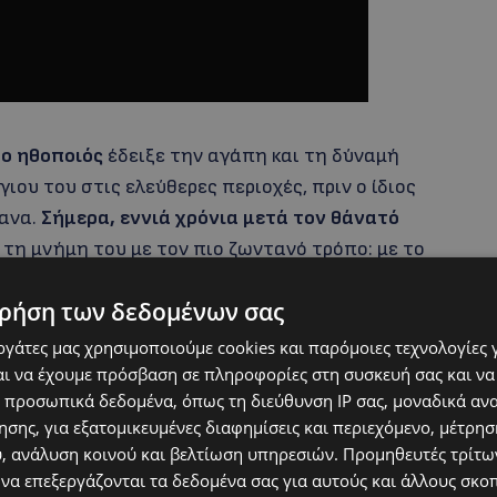
, ο ηθοποιός
έδειξε την αγάπη και τη δύναμή
ου του στις ελεύθερες περιοχές, πριν ο ίδιος
δανα.
Σήμερα, εννιά χρόνια μετά τον θάνατό
 τη μνήμη του με τον πιο ζωντανό τρόπο: με το
πίσω του, για να θυμίζει πως οι άνθρωποι που
ρήση των δεδομένων σας
ονται ποτέ πραγματικά.
εργάτες μας χρησιμοποιούμε cookies και παρόμοιες τεχνολογίες 
ι να έχουμε πρόσβαση σε πληροφορίες στη συσκευή σας και να
 προσωπικά δεδομένα, όπως τη διεύθυνση IP σας, μοναδικά αν
σης, για εξατομικευμένες διαφημίσεις και περιεχόμενο, μέτρη
υ, ανάλυση κοινού και βελτίωση υπηρεσιών.
Προμηθευτές τρίτων
 να επεξεργάζονται τα δεδομένα σας για αυτούς και άλλους σκο