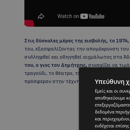
Στις δύσκολες μέρες της εισβολής, το 1974
του, εξασφαλίζοντας την απομάκρυνση του γι
συλληφθεί και οδηγηθεί αιχμάλωτος στα Ά
του, ο γιος του Δημήτρης,
συνεχίζει να τιμά
τραγούδι, το θέατρο, την αγάπη που άφησε 
Υπεύθυνη χ
πρόσφεραν στην τέχνη και στη ζωή
δεν χάν
Εμείς και οι συν
αποθηκεύουμε κα
επεξεργαζόμαστε
δεδομένα περιήγη
και περιεχομένο
ενδέχεται επίσης