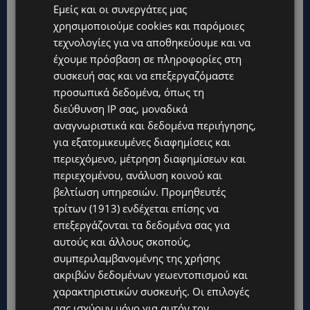
Εμείς και οι συνεργάτες μας
χρησιμοποιούμε cookies και παρόμοιες
τεχνολογίες για να αποθηκεύουμε και να
έχουμε πρόσβαση σε πληροφορίες στη
συσκευή σας και να επεξεργαζόμαστε
προσωπικά δεδομένα, όπως τη
διεύθυνση IP σας, μοναδικά
αναγνωριστικά και δεδομένα περιήγησης,
για εξατομικευμένες διαφημίσεις και
περιεχόμενο, μέτρηση διαφημίσεων και
Topics
περιεχομένου, ανάλυση κοινού και
βελτίωση υπηρεσιών.
Προμηθευτές
UPDATES
τρίτων (1913)
ενδέχεται επίσης να
ΑΛΕΞΙΑ ΠΟΤΑΜΙΤΟΥ: Από την προσωπική απώλεια στην
κοινωνική προσφορά – Αναλαμβάνει το χαρτοφυλάκιο
επεξεργάζονται τα δεδομένα σας για
Κοινωνικής Πρόνοιας στον ΔΗΣΥ
αυτούς και άλλους σκοπούς,
συμπεριλαμβανομένης της χρήσης
UPDATES
ακριβών δεδομένων γεωεντοπισμού και
44ο ΦΕΣΤΙΒΑΛ ΛΕΥΚΑΡΩΝ: «Ο άνθρωπος είναι ο πολιτισμός»
– Η ξεχωριστή τιμή που επιφύλαξαν τα Λεύκαρα-(Βίντεο)
χαρακτηριστικών συσκευής. Οι επιλογές
σας ισχύουν μόνο για αυτόν τον