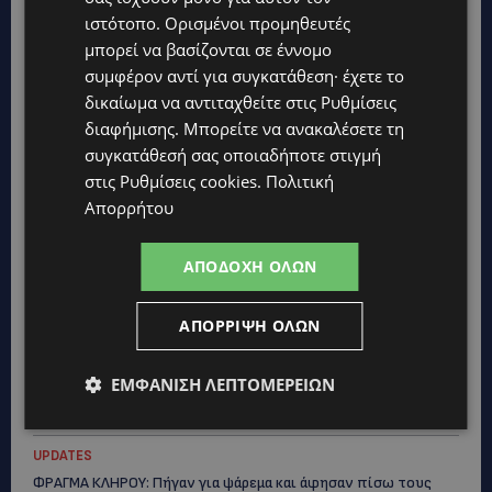
UPDATES
ιστότοπο. Ορισμένοι προμηθευτές
ΜΑΚΑΡΙΟΣ ΔΡΟΥΣΙΩΤΗΣ: Ζητά τη στήριξη του κοινού για τα
μπορεί να βασίζονται σε έννομο
δικαστικά έξοδα-Τι λέει ο ίδιος-(Βίντεο)
συμφέρον αντί για συγκατάθεση· έχετε το
UPDATES
δικαίωμα να αντιταχθείτε στις
Ρυθμίσεις
ΝΙΚΟΣ ΚΑΖΑΝΤΖΑΚΗΣ: Γιατί το έργο του εξακολουθεί να μας
διαφήμισης
. Μπορείτε να ανακαλέσετε τη
αφορά
συγκατάθεσή σας οποιαδήποτε στιγμή
UPDATES
στις
Ρυθμίσεις cookies
.
Πολιτική
ΝΟΣΟΚΟΜΕΙΟ ΛΕΜΕΣΟΥ: «Θα γινόμουν εγώ τα μάτια του» –
Απορρήτου
Συγκλονίζει η μητέρα του 4χρονου Μάριου: «Ζούμε σε μια
επικίνδυνη πόλη» -(Βίντεο)
ΑΠΟΔΟΧΉ ΌΛΩΝ
UPDATES
ΤΡΑΓΩΔΙΑ ΣΤΗΝ ΞΥΛΟΦΑΓΟΥ: Η δικαστική απόφαση που κρατά
ΑΠΌΡΡΙΨΗ ΌΛΩΝ
τον πατέρα μακριά από την κηδεία των παιδιών του
UPDATES
ΕΜΦΆΝΙΣΗ ΛΕΠΤΟΜΕΡΕΙΏΝ
ΑΓΙΑ ΝΑΠΑ: €25.555 στην κατοχή 34χρονου – Εντοπίστηκαν
και αδασμολόγητα καπνικά προϊόντα
UPDATES
ΦΡΑΓΜΑ ΚΛΗΡΟΥ: Πήγαν για ψάρεμα και άφησαν πίσω τους