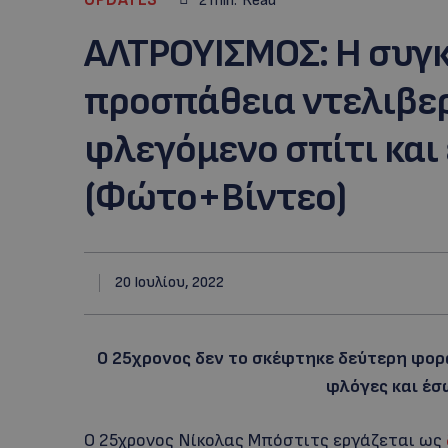
2
min.
Read
ΑΛΤΡΟΥΙΣΜΟΣ: Η συγ
προσπάθεια ντελιβε
φλεγόμενο σπίτι και
(Φώτο+Βίντεο)
20 Ιουλίου, 2022
Ο 25χρονος δεν το σκέφτηκε δεύτερη φορά 
φλόγες και έσ
Ο 25χρονος Νίκολας Μπόστιτς εργάζεται ως