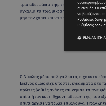
συμπεριλαμβανομ
τρια αδερφάκια της, την Σαιλί, την Κάλια, κ
συσκευής. Οι επι
αγκαλιά τα τρια μικρά παιδιά και είπε στην 
να βασίζονται σε
μην τον χάσει και να τον ακολουθήσει.
Ρυθμίσεις διαφή
Ρυθμίσεις cookie
ΕΜΦΆΝΙΣΗ 
Ο Νίκολας μέσα σε λίγα λεπτά, είχε καταφέρ
Εκείνος όμως είχε υποστεί εγκαύματα στο π
πρώτες βαθιές ανάσες και γέμισε τα πνευμό
σπίτι ήταν και η 6χρονη αδερφή της, που εί
σπίτι άρχισε να τρίζει επικίνδυνα. Ήταν ζή