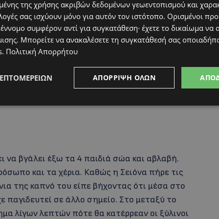
ένης της χρήσης ακριβών δεδομένων γεωεντοπισμού και χαρα
αι τη Λίβιαν. Ο Νίκολας πήρε στην μεγάλη του
λογές σας ισχύουν μόνο για αυτόν τον ιστότοπο. Ορισμένοι πρ
Σειόνα να τον πιάσει από την μπλούζα, για να
 έννομο συμφέρον αντί για συγκατάθεση· έχετε το δικαίωμα να α
μισης
. Μπορείτε να ανακαλέσετε τη συγκατάθεσή σας οποιαδήπο
s
.
Πολιτική Απορρήτου
ΛΕΠΤΟΜΕΡΕΙΏΝ
ΑΠΌΡΡΙΨΗ ΌΛΩΝ
ΑΠΟ
ει να βγάλει έξω τα 4 παιδιά σώα και αβλαβή.
ρόσωπο και τα χέρια. Καθώς η Σειόνα πήρε τις
νια της καπνό του είπε βήχοντας ότι μέσα στο
χε παγιδευτεί σε άλλο σημείο. Στο μεταξύ το
τημα λίγων λεπτών πότε θα κατέρρεαν οι ξύλινοι