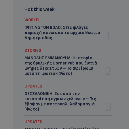
Hot this week
WORLD
ΦΩΤΙΑ ΣΤΟΝ ΒΟΛΟ: Στις φλόγες
περιοχή πάνω από το αρχαίο θέατρο
Δημητριάδος
STORIES
ΜΑΝΩΛΗΣ ΕΜΜΑΝΟΥΗΛ: Η ιστορία
της θρυλικής Corner Pub που ξυπνά
μνήμες δεκαετιών – Το αφιέρωμα
μετά τη φωτιά-(Φώτο)
UPDATES
ΘΕΣΣΑΛΟΝΙΚΗ: Σοκ από την
κακοποίηση άγριων χελωνών – Τις
έβαψαν με πορτοκαλί λαδομπογιά-
(Φώτο)
UPDATES