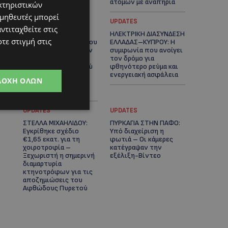
ατόμων με αναπηρία
κτηριστικών
ομηθευτές μπορεί
STORIES
UPDATES
ντιταχθείτε στις
ΟΡΦΕΑΣ ΣΟΛΩΜΟΥ: Ο
ΗΛΕΚΤΡΙΚΗ ΔΙΑΣΥΝΔΕΣΗ
τε στιγμή στις
10χρονος Κύπριος που
ΕΛΛΑΔΑΣ–ΚΥΠΡΟΥ: Η
πρωταγωνιστεί στην
συμφωνία που ανοίγει
εκστρατεία
τον δρόμο για
εξοικονόμησης νερού
φθηνότερο ρεύμα και
– Απλά βήματα που
ενεργειακή ασφάλεια
ΔΟΧΉ ΌΛΩΝ
κάνουν τη διαφορά -
(Βίντεο)
UPDATES
UPDATES
ΣΤΕΛΛΑ ΜΙΧΑΗΛΙΔΟΥ:
ΠΥΡΚΑΓΙΑ ΣΤΗΝ ΠΑΦΟ:
Εγκρίθηκε σχέδιο
Υπό διαχείριση η
€1,65 εκατ. για τη
φωτιά – Οι κάμερες
χοιροτροφία –
κατέγραψαν την
Ξεχωριστή η σημερινή
εξέλιξη-Βίντεο
διαμαρτυρία
κτηνοτρόφων για τις
αποζημιώσεις του
Αφθώδους Πυρετού