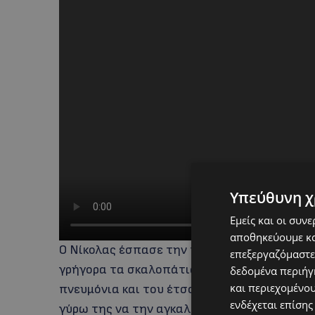
Υπεύθυνη χ
Εμείς και οι συν
αποθηκεύουμε κα
Ο Νίκολας έσπασε την πόρτα και μπήκε μέσα
επεξεργαζόμαστε
γρήγορα τα σκαλοπάτια και μέσα στις φλόγε
δεδομένα περιήγη
και περιεχομένο
πνευμόνια και του έτσουζαν τα κατακόκκινα
ενδέχεται επίσης
γύρω της να την αγκαλιάζουν από τα πόδια 3