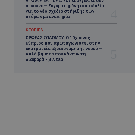
ΑΓΚΑΛΙΑ ΕΛΠΙΔΑΣ: «Οι εξαγγελίες δεν
αρκούν» – Συγκρατημένη αισιοδοξία
για το νέο σχέδιο στήριξης των
ατόμων με αναπηρία
STORIES
ΟΡΦΕΑΣ ΣΟΛΩΜΟΥ: Ο 10χρονος
Κύπριος που πρωταγωνιστεί στην
εκστρατεία εξοικονόμησης νερού –
Απλά βήματα που κάνουν τη
διαφορά -(Βίντεο)