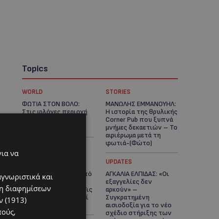
Topics
WORLD
STORIES
ΦΩΤΙΑ ΣΤΟΝ ΒΟΛΟ:
ΜΑΝΩΛΗΣ ΕΜΜΑΝΟΥΗΛ:
Στις φλόγες περιοχή
Η ιστορία της θρυλικής
πάνω από το αρχαίο
Corner Pub που ξυπνά
θέατρο Δημητριάδος
μνήμες δεκαετιών – Το
αφιέρωμα μετά τη
φωτιά-(Φώτο)
για να
UPDATES
UPDATES
ΘΕΣΣΑΛΟΝΙΚΗ: Σοκ από
ΑΓΚΑΛΙΑ ΕΛΠΙΔΑΣ: «Οι
αγνωριστικά και
την κακοποίηση
εξαγγελίες δεν
ση διαφημίσεων
άγριων χελωνών – Τις
αρκούν» –
έβαψαν με πορτοκαλί
Συγκρατημένη
 (1913)
λαδομπογιά-(Φώτο)
αισιοδοξία για το νέο
πούς,
σχέδιο στήριξης των