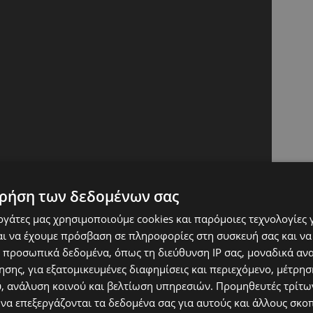
ρήση των δεδομένων σας
εργάτες μας χρησιμοποιούμε cookies και παρόμοιες τεχνολογίες 
ι να έχουμε πρόσβαση σε πληροφορίες στη συσκευή σας και να
 στη φλεγόμενη μονοκατοικία. Ανέβηκε
 προσωπικά δεδομένα, όπως τη διεύθυνση IP σας, μοναδικά αν
ς και τους καπνούς που του έκαιγαν τα
σης, για εξατομικευμένες διαφημίσεις και περιεχόμενο, μέτρη
υ, ανάλυση κοινού και βελτίωση υπηρεσιών.
Προμηθευτές τρίτων
 δακρυσμένα μάτια του εντόπισε μια έφηβη και
 να επεξεργάζονται τα δεδομένα σας για αυτούς και άλλους σκο
 μικρά παιδιά. Ήταν η Σειόνα Μπάρετ με τα