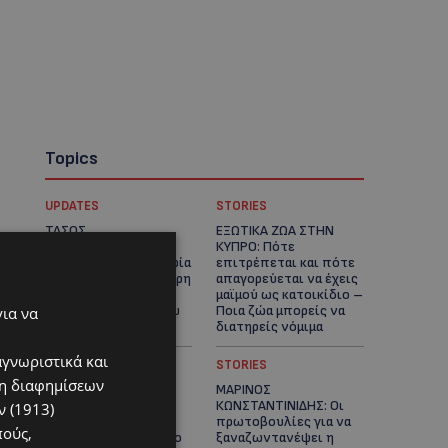
Topics
UPDATES
STORIES
ΤΑΣΟΣ
ΕΞΩΤΙΚΑ ΖΩΑ ΣΤΗΝ
ΧΑΤΖΗΓΙΟΒΑΝΗΣ: Η
ΚΥΠΡΟ: Πότε
συγκλονιστική ιστορία
επιτρέπεται και πότε
του 12χρονου Δημήτρη
απαγορεύεται να έχεις
και η δωρεά των
μαϊμού ως κατοικίδιο –
12.500 ευρώ που του
Ποια ζώα μπορείς να
για να
έδωσε ελπίδα
διατηρείς νόμιμα
αγνωριστικά και
UPDATES
STORIES
ση διαφημίσεων
ΧΩΡΙΣ ΣΩΣΣΙΒΙΟ Η
ΜΑΡΙΝΟΣ
ΘΑΛΑΣΣΙΑ ΣΥΝΔΕΣΗ
ΚΩΝΣΤΑΝΤΙΝΙΔΗΣ: Οι
 (1913)
ΚΥΠΡΟΥ-ΕΛΛΑΔΑΣ:
πρωτοβουλίες για να
πούς,
«Χωρίς επιδότηση το
ξαναζωντανέψει η