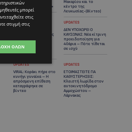
πλοίο δεν θα
Μακαρίου και το
κτηριστικών
ξανασηκώσει άγκυρα»
κέντρο της
ομηθευτές μπορεί
Λευκωσίας-(Βίντεο)
ντιταχθείτε στις
UPDATES
UPDATES
τε στιγμή στις
ΤΡΟΧΑΙΟ ΣΤΗΝ
ΔΕΝ ΥΠΟΧΩΡΕΙ Ο
ΛΕΥΚΩΣΙΑ: Χειροπέδες
ΚΑΥΣΩΝΑΣ: Νέα κίτρινη
και στη σύζυγο του
προειδοποίηση για
27χρονου – Φέρεται
40άρια – Πότε τίθεται
ΔΟΧΉ ΌΛΩΝ
να παραπλάνησε την
σε ισχύ
Αστυνομία
UPDATES
UPDATES
VIRAL: Κοράκι πήρε στο
ΕΤΟΙΜΑΣΤΕΙΤΕ ΓΙΑ
κυνήγι γυναίκα – Η
ΚΑΘΥΣΤΕΡΗΣΕΙΣ:
απρόσμενη επίθεση
Κλειστή λωρίδα στον
καταγράφηκε σε
αυτοκινητόδρομο
βίντεο
Αμμοχώστου –
Λάρνακας