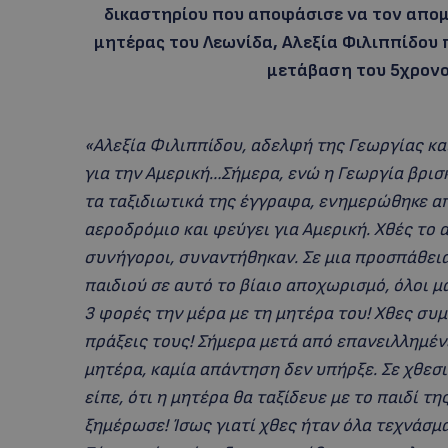
δικαστηρίου που αποφάσισε να τον απομ
μητέρας του Λεωνίδα, Αλεξία Φιλιππίδου
μετάβαση του 5χρονο
«Αλεξία Φιλιππίδου, αδελφή της Γεωργίας κα
για την Αμερική…Σήμερα, ενώ η Γεωργία βρισ
τα ταξιδιωτικά της έγγραφα, ενημερώθηκε απ
αεροδρόμιο και φεύγει για Αμερική. Χθές το α
συνήγοροι, συναντήθηκαν. Σε μια προσπάθεια
παιδιού σε αυτό το βίαιο αποχωρισμό, όλοι 
3 φορές την μέρα με τη μητέρα του! Χθες συ
πράξεις τους! Σήμερα μετά από επανειλλημέν
μητέρα, καμία απάντηση δεν υπήρξε. Σε χθεσ
είπε, ότι η μητέρα θα ταξίδευε με το παιδί τη
ξημέρωσε! Ίσως γιατί χθες ήταν όλα τεχνάσμ