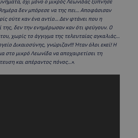
νήματα, όχι μόνο ο μικρός Λεωνίδας ξύπνησε
αλημέρα δεν μπόρεσε να της πει… Αποφάσισαν
ωρίς ούτε καν ένα αντίο… Δεν φτάνει που η
ί της, δεν την ενημέρωσαν καν ότι φεύγουν. Ο
του, χωρίς το άγγιγμα της τελευταίας αγκαλιάς…
είο Δικαιοσύνης, γνώριζαν!!! Ήταν όλοι εκεί! Η
μα στο μικρό Λεωνίδα να αποχαιρετίσει τη
τευση και απέραντος πόνος…».