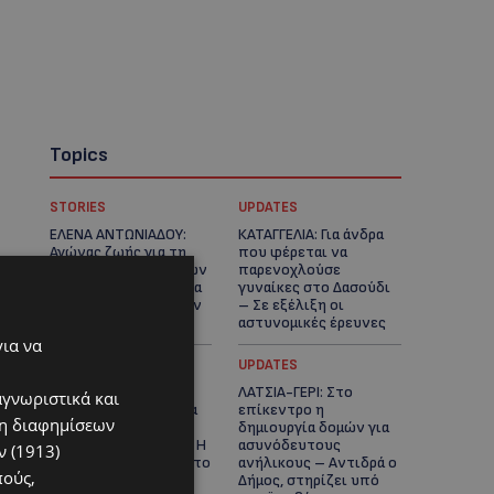
Topics
STORIES
UPDATES
ΕΛΕΝΑ ΑΝΤΩΝΙΑΔΟΥ:
ΚΑΤΑΓΓΕΛΙΑ: Για άνδρα
Αγώνας ζωής για τη
που φέρεται να
37χρονη μητέρα τριών
παρενοχλούσε
παιδιών – Έρανος για
γυναίκες στο Δασούδι
τη θεραπεία της στην
– Σε εξέλιξη οι
Αγγλία
αστυνομικές έρευνες
για να
UPDATES
UPDATES
ΛΕΥΚΩΣΙΑ: Γιατί ένας
ΛΑΤΣΙΑ-ΓΕΡΙ: Στο
αγνωριστικά και
16χρονος φέρεται να
επίκεντρο η
ση διαφημίσεων
έβαλε φωτιά σε
δημιουργία δομών για
ιστορική μπυραρία – Η
ασυνόδευτους
 (1913)
Αστυνομία αναζητεί το
ανήλικους – Αντιδρά ο
πούς,
κίνητρο
Δήμος, στηρίζει υπό