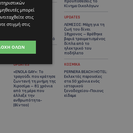
προϋποθέσεις το
κτηριστικών
Κίνημα Οικολόγων
ομηθευτές μπορεί
ντιταχθείτε στις
UPDATES
UPDATES
τε στιγμή στις
ΣΤΟ «ΚΟΚΚΙΝΟ» Η
ΛΕΜΕΣΟΣ: Μάχη για τη
ΖΕΣΤΗ: Νέα κίτρινη
ζωή του δίνει
προειδοποίηση και
18χρονος – Βρέθηκε
40άρια στο εσωτερικό
βαριά τραυματισμένος
δίπλα από το
ΔΟΧΉ ΌΛΩΝ
ηλεκτρικό του
ποδήλατο
UPDATES
ΚΟΣΜΙΚΑ
«ENOLA GAY»: Το
PERNERA BEACH HOTEL:
τραγούδι που κράτησε
Εκλεκτές παρουσίες
ζωντανή τη μνήμη της
στα 50 χρόνια ενός
Χιροσίμα – 81 χρόνια
ιστορικού
από τη μέρα που
ξενοδοχείου-Ποιους
άλλαξε την
είδαμε
ανθρωπότητα-
(Bίντεο)